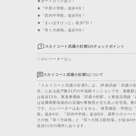
★オートロックあり！
本社へのアクセス
価格変
茗荷谷
家具事
★『中原小学校』徒歩4分！
★『宮内中学校』徒歩9分！
採用情報
設備か
赤坂見
賃貸事
★『まいばすけっと』徒歩7分！
CSR活動
シンプ
広告代
★『等々力緑地』徒歩4分！
ウィルのストーリー
コンサ
スカイコート武蔵小杉第5のチェックポイント
会社への問合せ
デジタ
◇エレベーターなし
スカイコート武蔵小杉第5について
『スカイコート武蔵小杉第5』は、JR南武線「武蔵小
目』にある総戸数31戸の中規模マンションです。複数駅
は徒歩15分、東急東横線「武蔵小杉駅」と東急目黒線「
は近隣商業地域内の店舗や事務所が立ち並ぶ住宅地。敷
です。エレベーターはありません。 保育施設・学校は
校』徒歩4分、『宮内中学校』徒歩9分。最寄りのスーパ
その他『等々力緑地』と『等々力陸上競技場』が徒歩4
徒歩11分の場所にあります。