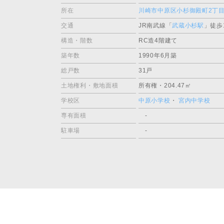
所在
川崎市中原区小杉御殿町2丁
交通
JR南武線「
武蔵小杉駅
」徒歩
構造・階数
RC造4階建て
築年数
1990年6月築
総戸数
31戸
土地権利・敷地面積
所有権・204.47㎡
学校区
中原小学校
・
宮内中学校
専有面積
-
駐車場
-