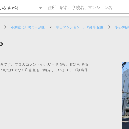
いをさがす
いをさがす
)
不動産（川崎市中原区)
中古マンション（川崎市中原区)
小杉御殿
所をさがす
5
ッフをさがす
を検索する
ルが選ばれる5つの理由
ルが選ばれる理由
都
い・暮らしのサポート
紹介
特集
特集
デザイン・コンサルティン
投資家情報
物件です。プロのコメントやハザード情報、推定相場価
らさがす
数料が最大半額
ワークで住まい作りをサポート
営業所
のスタッフ
介
平日の家探しで仲介手数料30%O
ウィルの不動産買取
お客さまの声（リフォーム）
ウィルスタジオのスタッフ
投資家情報
い点だけでなく注意点もご紹介しています。《該当件
TOP
TOP
駅からさがす
い人が集まる3つの理由
ーム一体型住宅ローン
丘営業所
空間デザインのスタッフ
トップサービス
新着物件お知らせメール
価格査定サービス
ウィルの中古×リフォームの本
IRニュース
からさがす
の魅力を引き出す宣伝力
様子を共有するイエナカログ
川営業所
ルフィナンシャルコミュニケーシ
流通事業
相場データ提供サービス
AI査定＋チャット相談
知っておきたいトラブル
投資家の皆様へ
のスタッフ
らさがす
で売却をサポート
自社施工・自社管理体制
営業所
ーム・リノベーション事業
買替えシミュレーション
相場データ提供サービス
購入時・購入後のサポート
決算発表
物件をさがす
検査と保証サービス
業所
譲事業
買替え成功のポイント
買替えシミュレーション
リフォームするときに役立つ読
IRカレンダー
件をさがす
業所
ナンシャルプランニング事業
不動産相場価格推定システム
お客さまの声（売却）
IRライブラリー