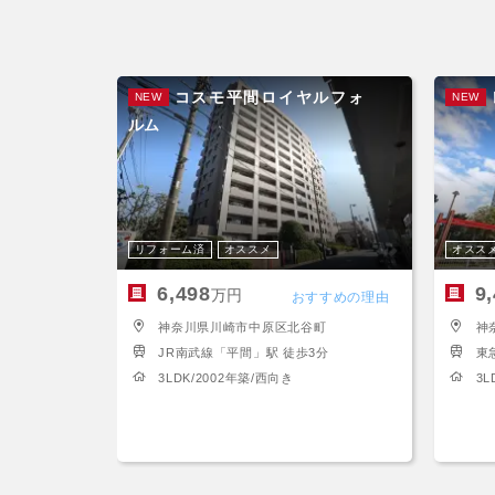
コスモ平間ロイヤルフォ
NEW
NEW
ルム
リフォーム済
オススメ
オスス
6,498
9
万円
おすすめの理由
神奈川県川崎市中原区北谷町
神
JR南武線「平間」駅 徒歩3分
東
3LDK/2002年築/西向き
3L