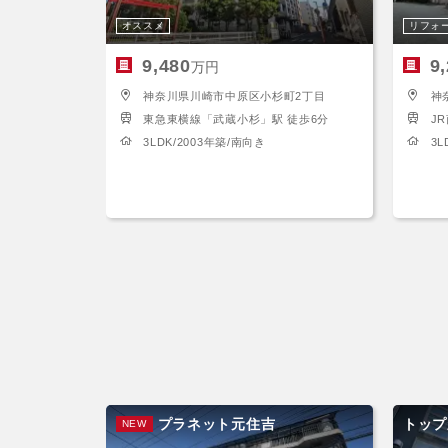
オススメ
リフォ
9,480
9
万円
神奈川県川崎市中原区小杉町2丁目
神
東急東横線「武蔵小杉」駅 徒歩6分
J
3LDK/2003年築/南向き
3L
プラネット元住吉
トップ
NEW