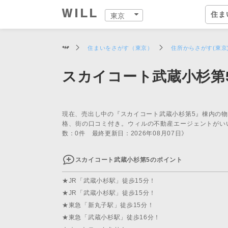
住ま
東京
住ま
購入：住まいをさがす
住まいをつくる
店舗案内
スタッフをさがす
会社案内
住まいをさがす（東京）
住所からさがす(東京
営業
スカイコート武蔵小杉第
スタ
中古×リフォーム
企業情報
物件
ウィ
ウィ
東京
住ま
事業
現在、売出し中の『スカイコート武蔵小杉第5』棟内の
住まいをさがす（東京）
住まいを売る（東京）
中古×リフォーム（東京）
東京の店舗一覧
ウィルグループの全スタッフ
企業情報
住所か
仲介手
チーム
恵比寿
ウィル
事業紹
格、街の口コミ付き。ウィルの不動産エージェントがい
TOP
TOP
TOP
TOP
TOP
TOP
数：0件 最終更新日：2026年08月07日》
相場と買いたい人を調べる
リフォーム事例集
会社概要
沿線・
買いた
リフォ
自由が
ウィル
ワンス
スカイコート武蔵小杉第5のポイント
中古×リフォームとは
トップメッセージ
学校区
住まい
工事の
二子玉
ウィ
不動産
ョンズ
歴史・沿革
特徴か
チーム
安心の
北千住
リフォ
★JR「武蔵小杉駅」徒歩15分！
★JR「武蔵小杉駅」徒歩15分！
組織図
投資用
建物の
赤羽営
開発分
★東急「新丸子駅」徒歩15分！
★東急「武蔵小杉駅」徒歩16分！
開発分譲実績
新着物
中野営
ファイ