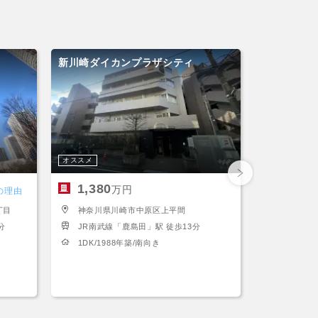
杉
新川崎ダイカンプラザシティ
新丸子パー
オススメ
リフォーム済
1,380
6,980
万円
の理由
丁目
神奈川県川崎市中原区上平間
神奈川県
分
JR南武線「鹿島田」駅 徒歩13分
東急東横
1DK/1988年築/南向き
3LDK/1