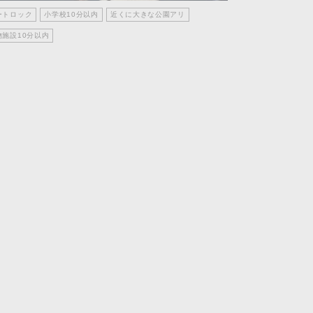
ピッタリ売却スタイル診断
ートロック
小学校10分以内
近くに大きな公園アリ
物施設10分以内
売却に関する問合せ
みもの
もの