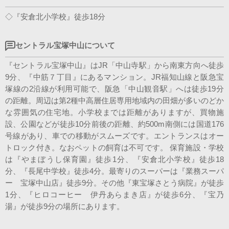
◇『安倉北小学校』徒歩18分
セントラル宝塚中山について
『セントラル宝塚中山』はJR「中山寺駅」から南東方向へ徒歩
9分、『中筋７丁目』にあるマンション。JR福知山線と阪急宝
塚線の2沿線が利用可能で、阪急「中山観音駅」へは徒歩19分
の距離。周辺は第2種中高層住居専用地域内の田畑が多いのどか
な雰囲気の住宅地。小学校までは距離がありますが、買物施
設、公園などが徒歩10分前後の距離、約500m南側には国道176
号線があり、車での移動がスムーズです。エントランスはオー
トロック付き。なおペットの飼育は不可です。 保育施設・学校
は『やまぼうし保育園』徒歩1分、『安倉北小学校』徒歩18
分、『長尾中学校』徒歩4分。最寄りのスーパーは『業務スーパ
ー 宝塚中山店』徒歩9分。その他『東宝塚さとう病院』が徒歩
1分、『ヒロコーヒー 伊丹あらまき店』が徒歩6分、『宝乃
湯』が徒歩9分の場所にあります。