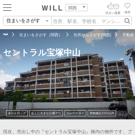
関西
保存
住まい提案
住まいをさがす
ログイン
AIウィルくんの提案
住まいをさがす
住まいをさがす（関西）
住所からさがす(関西)
不動産
AI住まい提案を受ける
新規会員登録
セントラル宝塚中山
自宅の相場をみる
AI査定・チャット相談する
住まいをさがす
住まい事例をさが
住まいを売る
不動産エージェントの提案
す
街・施設をさがす
価格査定を依頼する
住まいをつくる
営業所をさがす
相場データを依頼する
町を知る
オートロック
近くに大きな公園アリ
エレベーター
買物施設10分以内
スタッフをさがす
店舗案内
現在、売出し中の『セントラル宝塚中山』棟内の物件です。プ