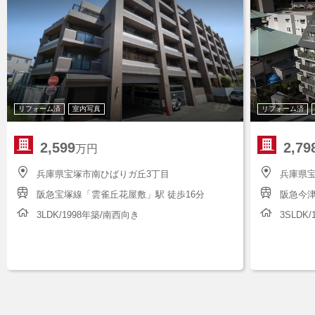
リフォーム済
室内写真
リフォーム済
2,599
2,79
万円
兵庫県宝塚市南ひばりガ丘3丁目
兵庫県
阪急宝塚線「雲雀丘花屋敷」駅 徒歩16分
阪急今津
3LDK/1998年築/南西向き
3SLDK