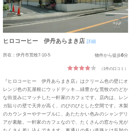
ヒロコーヒー 伊丹あらまき店
詳細
所在：伊丹市荒牧7-10-5
6
物件から徒歩
分
（1件の口コミ）
『ヒロコーヒー 伊丹あらまき店』はクリーム色の壁にオ
レンジ色の瓦屋根にウッドデッキ…緑豊かな荒牧ののどか
な街並みにマッチした一軒家のカフェです。店内は、レン
ガ貼りの壁で天井が高く、のびのびとした空間です。木製
のカウンターやテーブルに、あたたかい色みのシャンデリ
アが素敵。一軒家のカフェなので、たくさんの窓から光が
たくさん差し込んできます。車通りの多い道路とは反対の