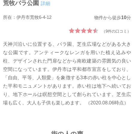
荒牧バラ公園
詳細
所在：伊丹市荒牧6-4-12
10
物件から徒歩
分
（9件の口コミ）
天神川沿いに位置する、バラ園、芝生広場などがある大き
な公園です。アンティークなレンガを用いた植え込みや
柱、デザインされた門扉などから南欧建築の雰囲気の良い
空間になっています。伊丹市は平和都市宣言をしており、
「自由、平等、人類愛」を象徴する3本の赤い柱を中心とし
た平和モニュメントがあります。赤い柱は地下へ続いてお
り、地下ホールは瞑想空間として創られています。芝生広
場も広く、大人も子供も楽しめます。 （2020.08.06時点）
街の人の声