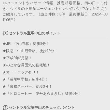
ロのコメントやハザード情報、推定相場価格、街の口コミ付
スタッフ紹介
き。ウィルの不動産エージェントがいい点だけでなく注意点も
ご紹介しています。《該当件数：0件 最終更新日：2026年08
会社案内
月06日》
セントラル宝塚中山のポイント
★JR「中山寺駅」徒歩9分！
★阪急「中山観音駅」徒歩19分！
★平成9年2月築！
★のどかな雰囲気の住宅地！
★オートロック有り！
★『長尾中学校』徒歩4分！
★『業務スーパー』徒歩9分！
★『ヒロコーヒー 伊丹あらまき店』徒歩6分！
セントラル宝塚中山のチェックポイント