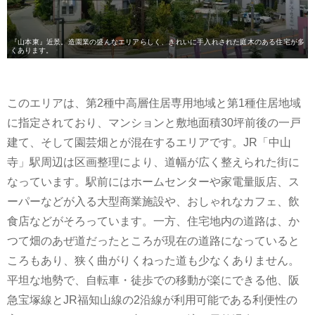
『山本東』近景。造園業の盛んなエリアらしく、きれいに手入れされた庭木のある住宅が多
くあります。
このエリアは、第2種中高層住居専用地域と第1種住居地域
に指定されており、マンションと敷地面積30坪前後の一戸
建て、そして園芸畑とが混在するエリアです。JR「中山
寺」駅周辺は区画整理により、道幅が広く整えられた街に
なっています。駅前にはホームセンターや家電量販店、ス
ーパーなどが入る大型商業施設や、おしゃれなカフェ、飲
食店などがそろっています。一方、住宅地内の道路は、か
つて畑のあぜ道だったところが現在の道路になっていると
ころもあり、狭く曲がりくねった道も少なくありません。
平坦な地勢で、自転車・徒歩での移動が楽にできる他、阪
急宝塚線とJR福知山線の2沿線が利用可能である利便性の