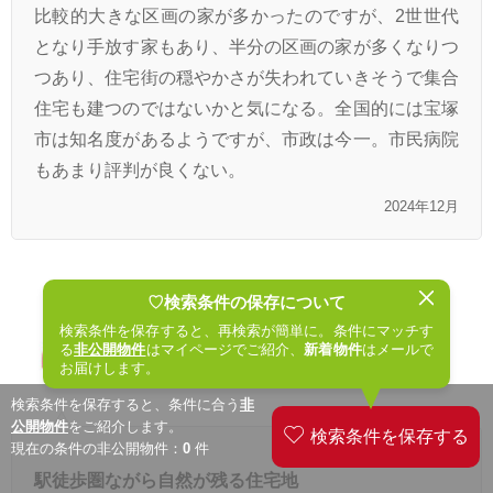
比較的大きな区画の家が多かったのですが、2世世代
となり手放す家もあり、半分の区画の家が多くなりつ
つあり、住宅街の穏やかさが失われていきそうで集合
住宅も建つのではないかと気になる。全国的には宝塚
市は知名度があるようですが、市政は今一。市民病院
もあまり評判が良くない。
2024年12月
♡検索条件の保存について
na2 さん（当社のご契約者）
検索条件を保存すると、再検索が簡単に。条件にマッチす
る
非公開物件
はマイページでご紹介、
新着物件
はメールで
宝塚市中筋9丁目在住
お届けします。
女性／48歳／4人家族（うち子ども2人）
検索条件を保存すると、条件に合う
非
公開物件
をご紹介します。
現在の条件の非公開物件：
0
件
駅徒歩圏ながら自然が残る住宅地