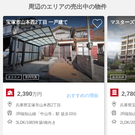
周辺のエリアの売出中の物件
宝塚市山本西2丁目 一戸建て
マスターズ
オススメ
室内写真
オススメ
2,390
2,78
万円
おすすめの理由
兵庫県宝塚市山本西2丁目
兵庫県
JR福知山線「中山寺」駅 徒歩10分
JR福知
3LDK/1983年築/南向き
2LDK/