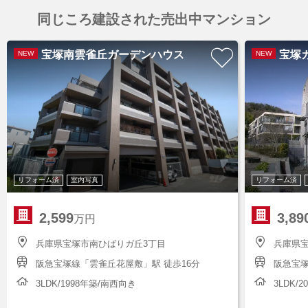
同じころ建設された売出中マンション
宝塚南雲雀丘ガーデンハウス
宝塚
NEW
NEW
リフォーム済
室内写真
リフォーム済
2,599
3,89
万円
兵庫県宝塚市南ひばりガ丘3丁目
兵庫県宝
阪急宝塚線「雲雀丘花屋敷」駅 徒歩16分
阪急宝塚
3LDK/1998年築/南西向き
3LDK/