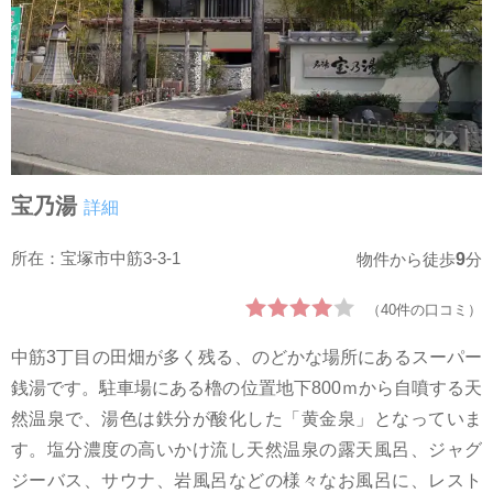
宝乃湯
詳細
所在：宝塚市中筋3-3-1
9
物件から徒歩
分
（40件の口コミ）
中筋3丁目の田畑が多く残る、のどかな場所にあるスーパー
銭湯です。駐車場にある櫓の位置地下800ｍから自噴する天
然温泉で、湯色は鉄分が酸化した「黄金泉」となっていま
す。塩分濃度の高いかけ流し天然温泉の露天風呂、ジャグ
ジーバス、サウナ、岩風呂などの様々なお風呂に、レスト