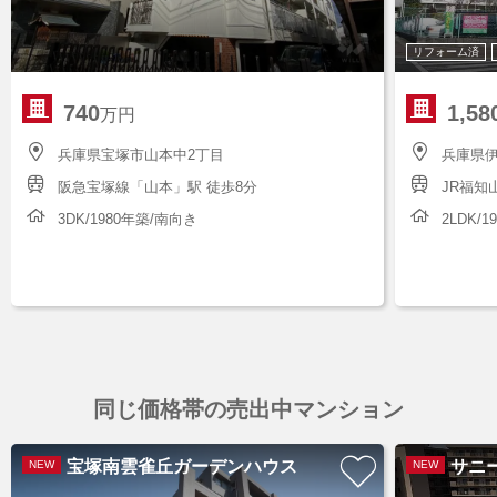
リフォーム済
740
1,58
万円
兵庫県宝塚市山本中2丁目
兵庫県伊
阪急宝塚線「山本」駅 徒歩8分
JR福知
3DK/1980年築/南向き
2LDK/
同じ価格帯の売出中マンション
宝塚南雲雀丘ガーデンハウス
サニ
NEW
NEW