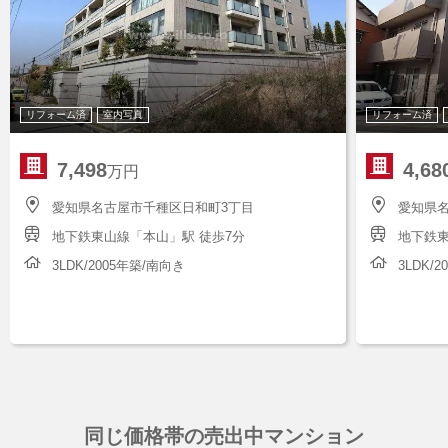
リフォーム済
室内写真
リフォーム済
7,498
4,68
万円
愛知県名古屋市千種区日和町3丁目
愛知県
地下鉄東山線「本山」駅 徒歩7分
地下鉄東
3LDK/2005年築/南向き
3LDK/
同じ価格帯の売出中マンション