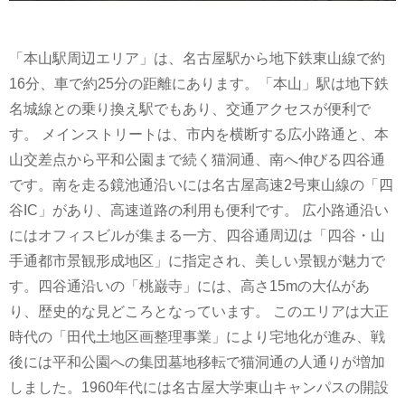
「本山駅周辺エリア」は、名古屋駅から地下鉄東山線で約
16分、車で約25分の距離にあります。「本山」駅は地下鉄
名城線との乗り換え駅でもあり、交通アクセスが便利で
す。 メインストリートは、市内を横断する広小路通と、本
山交差点から平和公園まで続く猫洞通、南へ伸びる四谷通
です。南を走る鏡池通沿いには名古屋高速2号東山線の「四
谷IC」があり、高速道路の利用も便利です。 広小路通沿い
にはオフィスビルが集まる一方、四谷通周辺は「四谷・山
手通都市景観形成地区」に指定され、美しい景観が魅力で
す。四谷通沿いの「桃巌寺」には、高さ15mの大仏があ
り、歴史的な見どころとなっています。 このエリアは大正
時代の「田代土地区画整理事業」により宅地化が進み、戦
後には平和公園への集団墓地移転で猫洞通の人通りが増加
しました。1960年代には名古屋大学東山キャンパスの開設