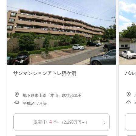
サンマンションアトレ猫ケ洞
パル
地下鉄東山線「本山」駅徒歩15分
平成6年7月築
4
販売中
件
（2,190万円～）