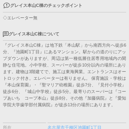
グレイス本山C棟のチェックポイント
◇エレベーター無
グレイス本山C棟について
『グレイス本山C棟』は地下鉄「本山駅」から南西方向へ徒歩6
分、『池園町1丁目』にあるマンション。駅からの道のりにアッ
プダウンがありますが、周辺は第一種低層住居専用地域内の閑
静な住宅地。小中学校、スーパーが徒歩10分以内の場所にあり
ます。建物は3階建てで、施工は東海興業。エントランスはオー
トロック付き。エレベーターは有りません。 保育施設・学校は
『本山保育園』・『聖マリア幼稚園』徒歩7分、『見付小学校』
徒歩6分、『城山中学校』徒歩5分。最寄りのスーパーは『コー
プあいち コープ本山』徒歩8分。その他『加藤病院』と『愛知
学院大学歯学部付属病院』が徒歩13分の場所にあります。
所在
名古屋市千種区池園町1丁目