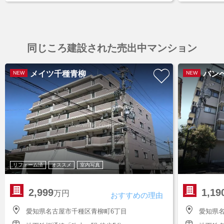
同じころ建設された売出中マンション
メイツ千種青柳
バン
NEW
NEW
リフォーム済
オススメ
室内写真
2,999
1,19
万円
おすすめの理由
愛知県名古屋市千種区青柳町6丁目
愛知県