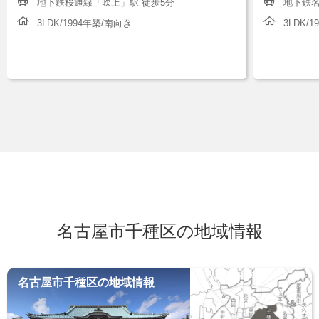
地下鉄桜通線「吹上」駅 徒歩5分
地下鉄名
3LDK/1994年築/南向き
3LDK/
名古屋市千種区の地域情報
名古屋市千種区の地域情報