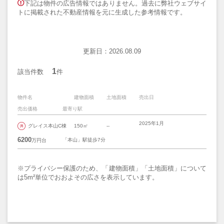
下記は物件の広告情報ではありません。過去に弊社ウェブサイ
トに掲載された不動産情報を元に生成した参考情報です。
更新日：2026.08.09
1
該当件数
件
物件名
建物面積
土地面積
売出日
売出価格
最寄り駅
2025年1月
グレイス本山C棟
150㎡
--
6200
「本山」駅徒歩7分
万円台
※プライバシー保護のため、「建物面積」「土地面積」について
は5m²単位でおおよその広さを表示しています。