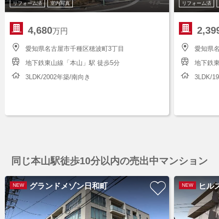
リフォーム済
室内写真
リフォーム済
4,680
2,39
万円
愛知県名古屋市千種区穂波町3丁目
愛知県
地下鉄東山線「本山」駅 徒歩5分
地下鉄東
3LDK/2002年築/南向き
3LDK/
同じ本山駅徒歩10分以内の売出中マンション
グランドメゾン日和町
ヒル
NEW
NEW