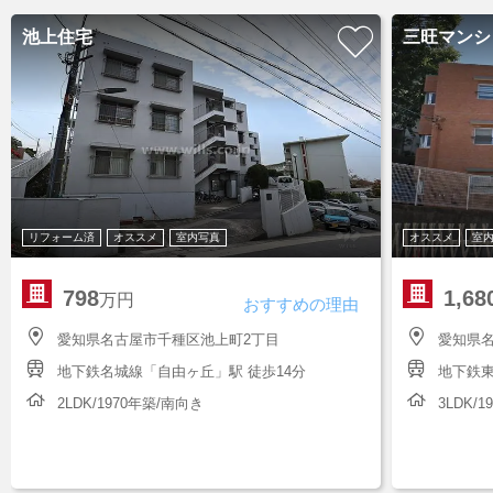
池上住宅
三旺マンシ
リフォーム済
オススメ
室内写真
オススメ
室
798
1,68
万円
おすすめの理由
愛知県名古屋市千種区池上町2丁目
愛知県
地下鉄名城線「自由ヶ丘」駅 徒歩14分
地下鉄東
2LDK/1970年築/南向き
3LDK/