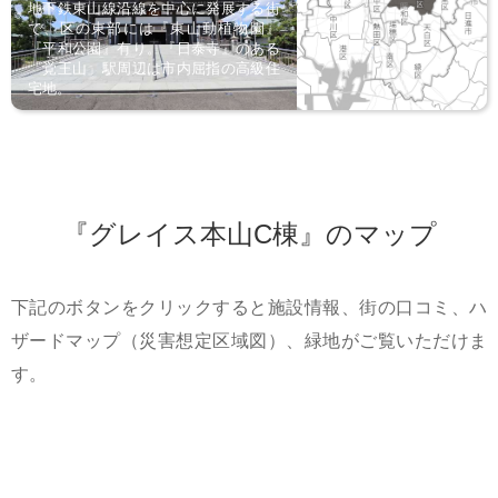
地下鉄東山線沿線を中心に発展する街
で、区の東部には『東山動植物園』
『平和公園』有り。『日泰寺』のある
「覚王山」駅周辺は市内屈指の高級住
宅地。
『グレイス本山C棟』のマップ
下記のボタンをクリックすると施設情報、街の口コミ、ハ
ザードマップ（災害想定区域図）、緑地がご覧いただけま
す。