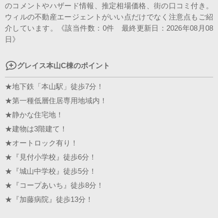
のコメントやハザード情報、推定相場価格、街の口コミ付き。
スタッフ紹介
ウィルの不動産エージェントがいい点だけでなく注意点もご紹
介しています。《該当件数：0件 最終更新日：2026年08月08
会社案内
日》
グレイス本山C棟のポイント
★地下鉄「本山駅」徒歩7分！
★第一種低層住居専用地域内！
★静かな住宅地！
★建物は3階建て！
★オートロック有り！
★『見付小学校』徒歩6分！
★『城山中学校』徒歩5分！
★『コープあいち』徒歩8分！
★『加藤病院』徒歩13分！