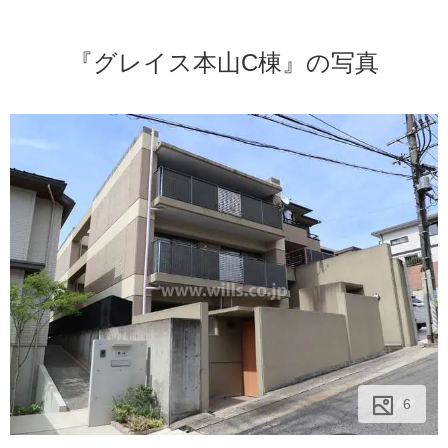
『グレイス本山C棟』の写真
6
6
6