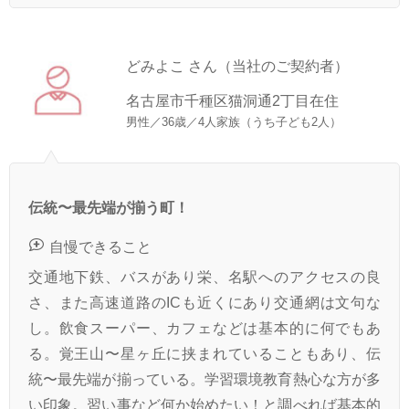
どみよこ さん（当社のご契約者）
名古屋市千種区猫洞通2丁目在住
男性／36歳／4人家族（うち子ども2人）
伝統〜最先端が揃う町！
自慢できること
交通地下鉄、バスがあり栄、名駅へのアクセスの良
さ、また高速道路のICも近くにあり交通網は文句な
し。飲食スーパー、カフェなどは基本的に何でもあ
る。覚王山〜星ヶ丘に挟まれていることもあり、伝
統〜最先端が揃っている。学習環境教育熱心な方が多
い印象。習い事など何か始めたい！と調べれば基本的