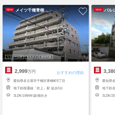
メイツ千種青柳
パル
NEW
NEW
リフォーム済
オススメ
室内写真
2,999
3,38
万円
おすすめの理由
愛知県名古屋市千種区青柳町6丁目
愛知県
地下鉄桜通線「吹上」駅 徒歩5分
地下鉄名
3LDK/1994年築/南向き
3LDK/