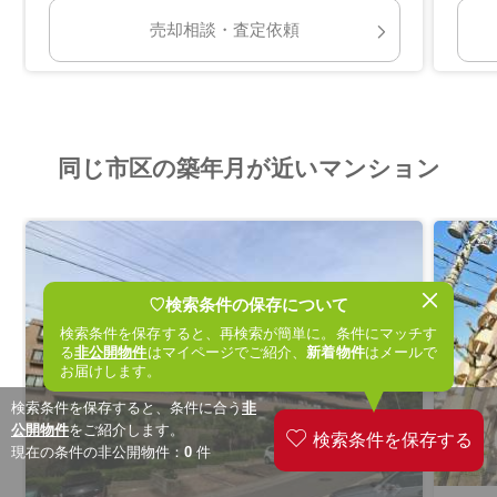
売却相談・査定依頼
同じ市区の築年月が近いマンション
♡検索条件の保存について
検索条件を保存すると、再検索が簡単に。条件にマッチす
る
非公開物件
はマイページでご紹介、
新着物件
はメールで
お届けします。
検索条件を保存すると、条件に合う
非
公開物件
をご紹介します。
現在の条件の非公開物件：
0
件