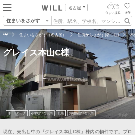
名古屋
保存
住まい提案
住まいをさがす
ログイン
AIウィルくんの提案
住まいをさがす
住まいをさがす（名古屋）
住所からさがす(名古屋)
不
AI住まい提案を受ける
新規会員登録
グレイス本山C棟
自宅の相場をみる
AI査定・チャット相談する
住まいをさがす
住まい事例をさが
住まいを売る
不動産エージェントの提案
す
街・施設をさがす
価格査定を依頼する
住まいをつくる
営業所をさがす
相場データを依頼する
町を知る
オートロック
小学校10分以内
低層
買物施設10分以内
スタッフをさがす
店舗案内
現在、売出し中の『グレイス本山C棟』棟内の物件です。プロ