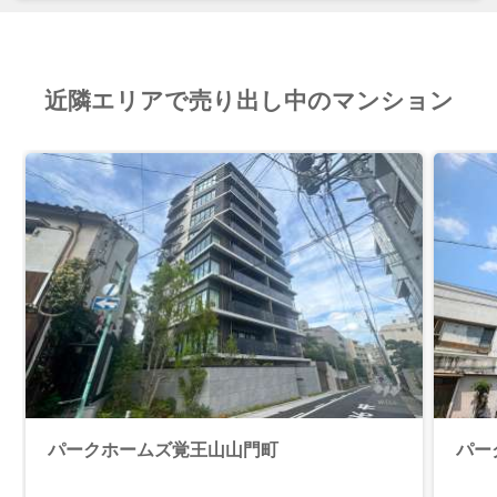
近隣エリアで売り出し中のマンション
パークホームズ覚王山山門町
パー