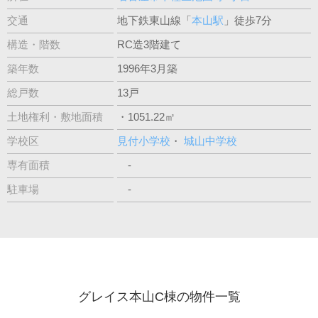
交通
地下鉄東山線「
本山駅
」徒歩7分
構造・階数
RC造3階建て
築年数
1996年3月築
総戸数
13戸
土地権利・敷地面積
・1051.22㎡
学校区
見付小学校
・
城山中学校
専有面積
-
駐車場
-
グレイス本山C棟の物件一覧