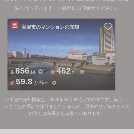
供を行っています。お気軽にお問合せください。
宝塚市のマンションの売却
856
462
組
件
59.8
万円/㎡
※上記の売却情報は、2026年06月末時点での値です。毎月、1
ヶ月ごとの累計で集計をしているため、現在のリアルタイムで
の値とは差異がある場合があります。