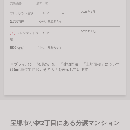
売出価格
最寄り駅
2026年3月
プレジデント宝塚
85㎡
--
2390
「小林」駅徒歩2分
万円
2025年12月
プレジデント宝
50㎡
--
塚
900
「小林」駅徒歩2分
万円台
※プライバシー保護のため、「建物面積」「土地面積」について
は5m²単位でおおよその広さを表示しています。
宝塚市小林2丁目にある分譲マンション