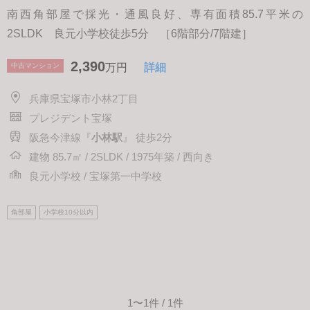
南西角部屋で採光・通風良好、専有面積85.7平米の
2SLDK 良元小学校徒歩5分 ［6階部分/7階建］
2,390
中古マンション
万円
詳細
兵庫県宝塚市小林2丁目
プレジデント宝塚
阪急今津線『
小林駅
』 徒歩2分
建物 85.7㎡ / 2SLDK / 1975年築 / 西向き
良元小学校 / 宝塚第一中学校
角部屋
小学校10分以内
1〜1件 / 1件