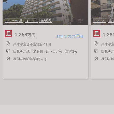
リフォーム済
オススメ
室内写真
オススメ
室
1,258
1,28
万円
おすすめの理由
兵庫県宝塚市逆瀬台2丁目
兵庫県宝
阪急今津線「逆瀬川」駅 バス7分・徒歩2分
阪急今津
3LDK/1980年築/南向き
3LDK/