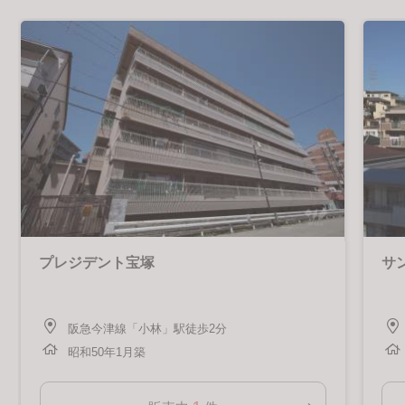
プレジデント宝塚
サ
阪急今津線「小林」駅徒歩2分
昭和50年1月築