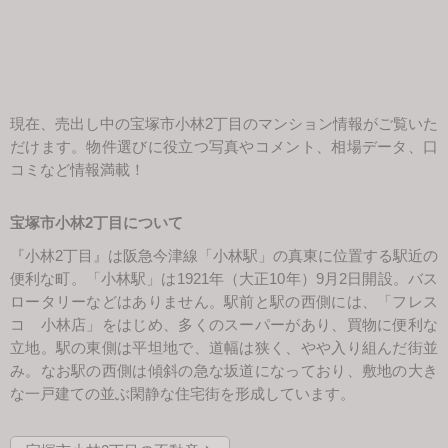
スタッフ紹介
会社案内
現在、売出し中の宝塚市小林2丁目のマンション情報がご覧いた
だけます。物件選びに役立つ写真やコメント、相場データ、口
コミなど情報満載！
宝塚市小林2丁目について
『小林2丁目』は阪急今津線「小林駅」の真東に位置する駅近の
便利な町。「小林駅」は1921年（大正10年）9月2日開設。バス
ロータリーなどはありません。駅前と駅の西側には、「フレス
コ 小林店」をはじめ、多くのスーパーがあり、買物に便利な
立地。駅の東側は平坦地で、道幅は狭く、やや入り組んだ街並
み。なお駅の西側は傾斜の急な坂道になっており、敷地の大き
な一戸建ての並ぶ閑静な住宅街を形成しています。