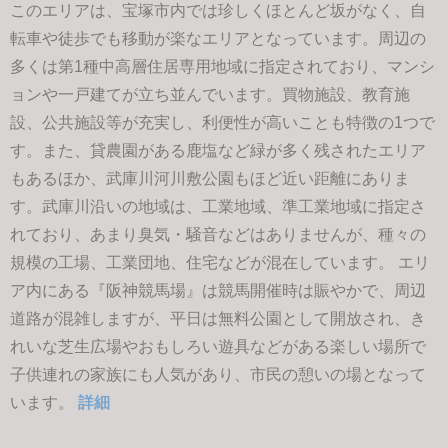
このエリアは、宝塚市内では珍しくほとんど坂がなく、自
転車や徒歩でも移動が楽なエリアとなっています。周辺の
多くは第1種中高層住居専用地域に指定されており、マンシ
ョンや一戸建てが立ち並んでいます。買物施設、教育施
設、公共施設等が充実し、利便性が高いことも特徴の1つで
す。また、貸農園がある鹿塩など緑が多く残されたエリア
もあるほか、武庫川河川敷公園もほど近い距離にありま
す。武庫川沿いの地域は、工業地域、準工業地域に指定さ
れており、あまり臭気・騒音などはありませんが、種々の
規模の工場、工業団地、住宅などが混在しています。 エリ
ア内にある『阪神競馬場』は競馬開催時は賑やかで、周辺
道路が混雑しますが、平日は無料公園として開放され、き
れいな芝生広場やおもしろい遊具などがある楽しい場所で
子供連れの家族にも人気があり、市民の憩いの場となって
います。
詳細