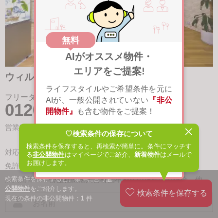
無料
AIがオススメ物件・
エリアをご提案!
ウィル不動産販売 宝塚本店
詳細
ライフスタイルやご希望条件を元に
フリーダイヤル
AIが、一般公開されていない
『非公
0120-491-930
開物件』
も含む物件をご提案！
営業時間
10：00～19：00 定休日なし
♡検索条件の保存について
閉じる
詳しく見る
※年末年始除く
検索条件を保存すると、再検索が簡単に。条件にマッチす
対応エリア
関西・名古屋・東京
詳細
る
非公開物件
はマイページでご紹介、
新着物件
はメールで
次回から表示しない
お届けします。
免許番号
国土交通大臣 （5）第6447号
検索条件を保存すると、条件に合う
非
加入団体
公益社団法人首都圏不動産公正取引協議会
他
公開物件
をご紹介します。
現在の条件の非公開物件：
1
件
必須