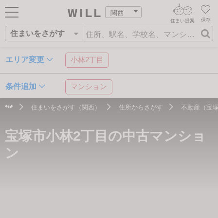
関西
保存
住まい提案
住まいをさがす
ログイン
AIウィルくんの提案
住まいをさがす
エリア変更
小林2丁目
AI住まい提案を受ける
新規会員登録
自宅の相場をみる
条件追加
マンション
AI査定・チャット相談する
住まいをさがす
住まいをさがす（関西）
住所からさがす
不動産（宝
住まい事例をさが
住所
沿線・駅
学校区
住まいを売る
不動産エージェントの提案
宝塚市小林2丁目の中古マンショ
す
街・施設をさがす
価格査定を依頼する
住まいをつくる
ン
営業所をさがす
相場データを依頼する
町を知る
スタッフをさがす
店舗案内