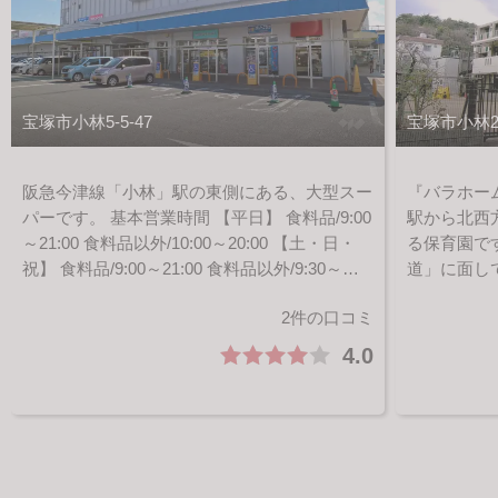
宝塚市小林5-5-47
宝塚市小林2丁
阪急今津線「小林」駅の東側にある、大型スー
『バラホー
パーです。 基本営業時間 【平日】 食料品/9:00
駅から北西
～21:00 食料品以外/10:00～20:00 【土・日・
る保育園で
祝】 食料品/9:00～21:00 食料品以外/9:30～
道」に面し
20:00 （2020.07.23時点）
立地。キリ
2件の口コミ
テッソーリ
4.0