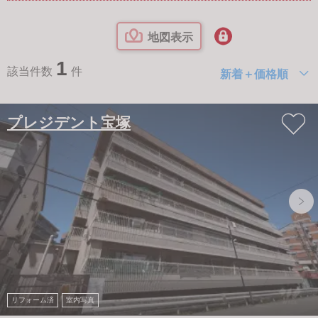
地図表示
1
該当件数
件
新着＋価格順
プレジデント宝塚
リフォーム済
室内写真