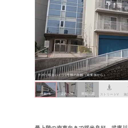
本社へのアクセス
価格変
川辺郡
家具事
採用情報
設備か
神戸市
賃貸事
CSR活動
シンプ
神戸市
広告代
ウィルのストーリー
AIで
コンサ
会社への問合せ
デジタ
チボリ桜台ハイツ1号棟の外観（南東側から）
外観×6
室内×28
間取り図
ストリートV
施