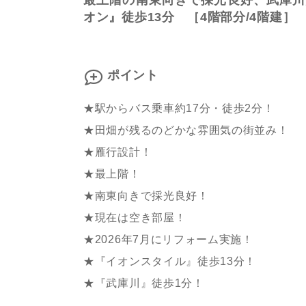
最上階の南東向きで採光良好、武庫川
オン』徒歩13分 ［4階部分/4階建］
ポイント
★駅からバス乗車約17分・徒歩2分！
★田畑が残るのどかな雰囲気の街並み！
★雁行設計！
★最上階！
★南東向きで採光良好！
★現在は空き部屋！
★2026年7月にリフォーム実施！
★『イオンスタイル』徒歩13分！
★『武庫川』徒歩1分！