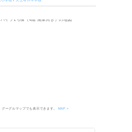
尻小学校
/
天王寺川中学校
ピッタリ売却スタイル診断
売却に関する問合せ
みもの
もの
19日撮影］
。グーグルマップでも表示できます。
MAP >