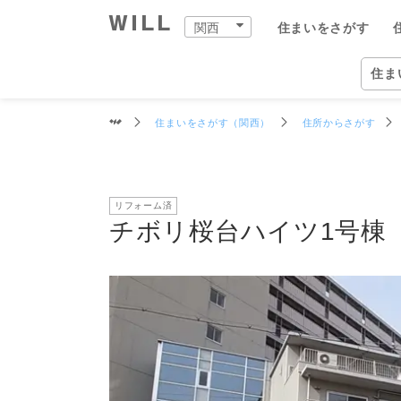
交通
周辺環境
買物施設
教育施設
物件データ
チボリ桜台ハイツ1号棟
関西
住まいをさがす
購入：住まいをさがす
売却：住まいを売る
住まいをつくる
町を知る
店舗案内
スタッフをさがす
会社案内
住ま
関西
住ま
住まいをさがす（関西）
住所からさがす
自宅
中古×リフォーム
企業情報
物件
ウィ
ウィ
兵庫
兵庫
住ま
事業
リフォーム済
住ま
住まいをさがす（関西）
住まいを売る（関西）
中古×リフォーム（関西）
町を知る（関西）
関西の店舗一覧
ウィルグループの全スタッフ
企業情報
住所か
仲介手
チーム
宝塚市
宝塚本
ウィル
事業紹
TOP
TOP
TOP
TOP
TOP
TOP
TOP
チボリ桜台ハイツ1号棟（
相場と買いたい人を調べる
リフォーム事例集
会社概要
沿線・
買いた
リフォ
尼崎市
西宮営
ウィル
ワンス
街・
中古×リフォームとは
トップメッセージ
学校区
住まい
工事の
伊丹市
岡本営
ウィ
不動産
ョンズ
営業
歴史・沿革
特徴か
チーム
安心の
西宮市
塚口営
リフォ
組織図
投資用
建物の
芦屋市
伊丹営
開発分
スタ
開発分譲実績
新着物
川西市
川西営
ファイ