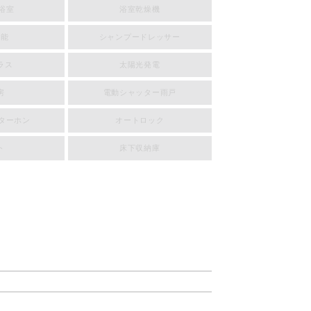
浴室
浴室乾燥機
機能
シャンプードレッサー
ラス
太陽光発電
房
電動シャッター雨戸
ンターホン
オートロック
ト
床下収納庫