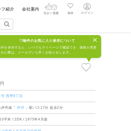
ヤル（無料通話）
ッフ紹介
会社案内
質問・見学予約する
33-899
ログイン
住まい提案
保存
ログイン
住まい提案
保存
チボリ桜台ハイツ1号棟
942449R
♡物件のお気に入り保存について
ログイン
新規会員登録
AIウィルくんの提案
物件を保存すると、いつでもマイページで確認でき、価格が変更
された際は、メールでいち早くお知らせします。
グ
読みもの
ニュースリリース
AI住まい提案を受ける
新規会員登録
FF
購入に関する問合せ
不動産売却の流れ
リフォームに関する問合せ
すべてのニュースリリース
AI査定・チャット相談する
売却依頼時の契約の種類
万円
不動産エージェントの提案
売却成功のコツ
丹市
西野8丁目
買替え成功のポイント
価格査定を依頼する
急伊丹線「
伊丹
」駅バス17分 徒歩2分
みもの
不動産の売却Q&A
.63平米 / 2DK / 1975年4月築
相場データを依頼する
マンガで分かる住まいの売却