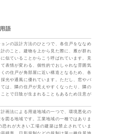
用語
ションの設計方法のひとつで、各住戸をななめ
設計のこと。建物を上から見た際に、雁が群れ
形に似ていることからこう呼ばれています。見
って表情が変わる、個性的でおしゃれな雰囲気
多くの住戸が角部屋に近い構造となるため、各
、採光や通風に優れています。ただし、窓やバ
っては、隣の住戸が見えやすくなったり、隣の
ることで日陰が生まれることもあるため注意が
市計画法による用途地域の一つで、環境悪化の
便を図る地域です。工業地域の一種ではありま
の恐れが大きい工場の建築は禁止されていま
や容積率、日影規制などの規制は第一種住居地