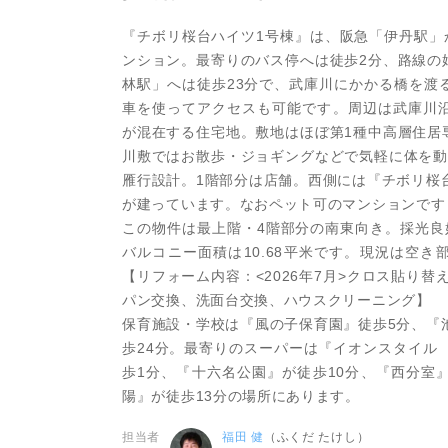
『チボリ桜台ハイツ1号棟』は、阪急「伊丹駅」
ンション。最寄りのバス停へは徒歩2分、路線の
林駅」へは徒歩23分で、武庫川にかかる橋を渡
車を使ってアクセスも可能です。周辺は武庫川
が混在する住宅地。敷地はほぼ第1種中高層住居
川敷ではお散歩・ジョギングなどで気軽に体を動
雁行設計。1階部分は店舗。西側には『チボリ桜
が建っています。なおペット可のマンションです
この物件は最上階・4階部分の南東向き。採光良好
バルコニー面積は10.68平米です。現況は空き
【リフォーム内容：<2026年7月>クロス貼り
パン交換、洗面台交換、ハウスクリーニング】
保育施設・学校は『風の子保育園』徒歩5分、『
歩24分。最寄りのスーパーは『イオンスタイル
歩1分、『十六名公園』が徒歩10分、『西分室
陽』が徒歩13分の場所にあります。
担当者
福田 健
（ふくだ たけし）