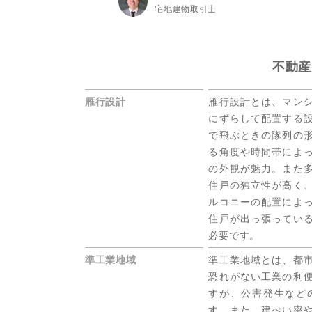
宅地建物取引士
不動産
雁行設計
雁行設計とは、マン
にずらして配置する
で飛ぶときの隊列の
る角度や時間帯によ
の外観が魅力。また
住戸の独立性が高く
ルコニーの配置によ
住戸が出っ張ってい
必要です。
準工業地域
準工業地域とは、都
恐れがない工業の利
すが、公害発生など
す。また、建ぺい率