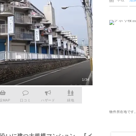
学校
池
更物件をさがす
猪名川町
業
購入時・購入後のサポート
売主さま向けのサービス
摂津市
電子公告
らさがす
東灘区
業
不動産用語
割引サービスの案内
高槻市
株式関連情報
ル検索
灘区
理・クリエイティブ事業
住まいをさがすときに役立つ読
住まいを売るときに役立つ読み
会社見学会
さがす
ルティング事業
IRに関する問合せ
ルマーケティング事業
1/34
物件の玄関［2026年6月
設MAP
口コミ
ハザード
緑地
物件所在地です