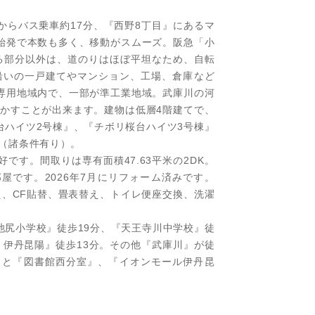
からバス乗車約17分、『西野8丁目』にあるマ
始発で本数も多く、移動がスムーズ。阪急「小
る部分以外は、道のりはほぼ平坦なため、自転
沿いの一戸建てやマンション、工場、倉庫など
専用地域内で、一部が準工業地域。武庫川の河
かすことが出来ます。建物は低層4階建てで、
台ハイツ2号棟』、『チボリ桜台ハイツ3号棟』
（諸条件有り）。
です。間取りは専有面積47.63平米の2DK。
部屋です。2026年7月にリフォーム済みです。
替え、CF貼替、畳表替え、トイレ便座交換、洗濯
池尻小学校』徒歩19分、『天王寺川中学校』徒
 伊丹昆陽』徒歩13分。その他『武庫川』が徒
』と『図書館西分室』、『イオンモール伊丹昆