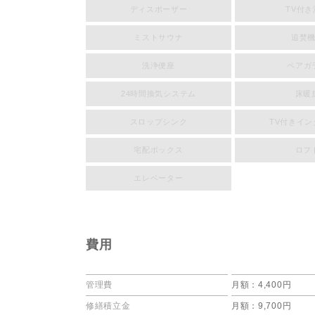
ディスポーザー
TV付き
ミストサウナ
追焚
洗浄便座
ペアガ
24時間換気システム
床暖
スロップシンク
TV付きイ
宅配ボックス
ロフ
エレベーター
費用
管理費
月額：4,400円
修繕積立金
月額：9,700円