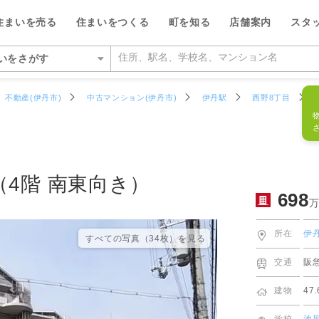
フリーダイ
698
万円
物件番号
942449R
住まいを売る
住まいをつくる
町を知る
店舗案内
スタ
0120-7
いをさがす
いをさがす
不動産(伊丹市)
中古マンション(伊丹市)
伊丹駅
西野8丁目
の相場をみる
を検索する
ルが選ばれる5つの理由
ルが選ばれる理由
県
県
い・暮らしのサポート
紹介
特集
特集
大阪府
大阪府
デザイン・コンサルティン
投資家情報
い事例をさがす
らさがす
数料が最大半額
ワークで住まい作りをサポート
店
のスタッフ
介
平日の家探しで仲介手数料30%O
ウィルの不動産買取
お客さまの声（リフォーム）
池田市
箕面営業所
ウィルスタジオのスタッフ
投資家情報
TOP
TOP
4階 南東向き）
698
駅からさがす
い人が集まる3つの理由
ーム一体型住宅ローン
業所
空間デザインのスタッフ
トップサービス
新着物件お知らせメール
価格査定サービス
ウィルの中古×リフォームの本
箕面市
豊中営業所
IRニュース
施設をさがす
からさがす
の魅力を引き出す宣伝力
様子を共有するイエナカログ
業所
ルフィナンシャルコミュニケーシ
流通事業
相場データ提供サービス
AI査定＋チャット相談
知っておきたいトラブル
豊中市
江坂営業所
投資家の皆様へ
所在
伊
すべての写真（34枚）を⾒る
のスタッフ
所をさがす
らさがす
で売却をサポート
自社施工・自社管理体制
業所
ーム・リノベーション事業
買替えシミュレーション
相場データ提供サービス
購入時・購入後のサポート
吹田市
茨木営業所
決算発表
交通
阪
物件をさがす
検査と保証サービス
業所
譲事業
買替え成功のポイント
買替えシミュレーション
リフォームするときに役立つ読
豊能郡豊能町
高槻営業所
IRカレンダー
ッフをさがす
建物
47
件をさがす
業所
ナンシャルプランニング事業
不動産相場価格推定システム
お客さまの声（売却）
茨木市
本町営業所
IRライブラリー