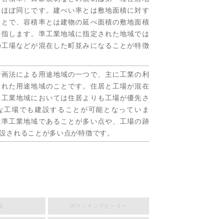
とほぼ同じです。建ぺい率とは敷地面積に対す
ことで、容積率とは建物の延べ面積の敷地面積
を指します。準工業地域に指定された地域では
の工場などが混在した町並みになることが特徴
計画法による用途地域の一つで、主に工業の利
された用途地域のことです。住居と工場が混在
、工業地域においては住居よりも工場が優先さ
な工場でも建設することが可能となっていま
は準工業地域であることが多い点や、工場の跡
設されることが多い点が特徴です。
器
IHクッキングヒーター