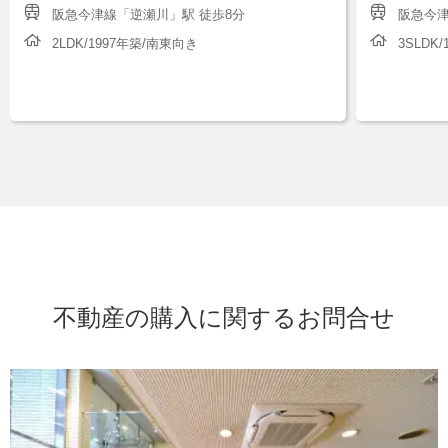
阪急今津線「逆瀬川」駅 徒歩8分
阪急今津
2LDK/1997年築/南東向き
3SLDK
不動産の購入に関するお問合せ