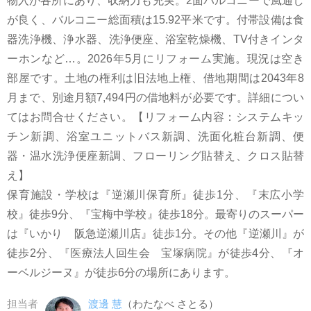
物入が各所にあり、収納力も充実。2面バルコニーで風通し
が良く、バルコニー総面積は15.92平米です。付帯設備は食
器洗浄機、浄水器、洗浄便座、浴室乾燥機、TV付きインタ
ーホンなど…。2026年5月にリフォーム実施。現況は空き
部屋です。土地の権利は旧法地上権、借地期間は2043年8
月まで、別途月額7,494円の借地料が必要です。詳細につい
てはお問合せください。【リフォーム内容：システムキッ
チン新調、浴室ユニットバス新調、洗面化粧台新調、便
器・温水洗浄便座新調、フローリング貼替え、クロス貼替
え】
保育施設・学校は『逆瀬川保育所』徒歩1分、『末広小学
校』徒歩9分、『宝梅中学校』徒歩18分。最寄りのスーパー
は『いかり 阪急逆瀬川店』徒歩1分。その他『逆瀬川』が
徒歩2分、『医療法人回生会 宝塚病院』が徒歩4分、『オ
ーベルジーヌ』が徒歩6分の場所にあります。
担当者
渡邊 慧
（わたなべ さとる）