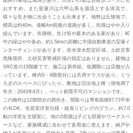
組みの堰堤は風情があり、川沿いの道はお散歩コースにも
おすすめ。また逆瀬川は六甲山系を源流とする清流で、
様々な生き物に出会うことも出来ます。地勢は丘陵地で、
標高は約40m。道幅4m前後の道路が多く、街路はやや入り
組んでいます。街路樹、生け垣や庭木のある家があり、町
中の緑はやや多め。約1.5kmの距離に中国自動車道の宝塚イ
ンターチェンジがあります。洪水浸水想定区域、土砂災害
危険箇所、土砂災害警戒区域の指定はありません。建物は
SRC造の15階建てで、施工は新井組。低層階には店舗が入
っています。棟内5・6階部分には共用テラスがあり、くつ
ろぎのスペースにぴったり。敷地は旧法地上権（借地満了
年月：2043年8月）。ペット飼育不可のマンションです。
この物件は12階部分の西向き。間取りは専有面積97.73平米
の4LDK。全居室洋室仕様・縦長リビングのプラン。約7.0
帖の洋室を主寝室に、他の3部屋は子ども部屋やワークスペ
ースなど、家族構成に合わせて多用途に使えます。納戸や