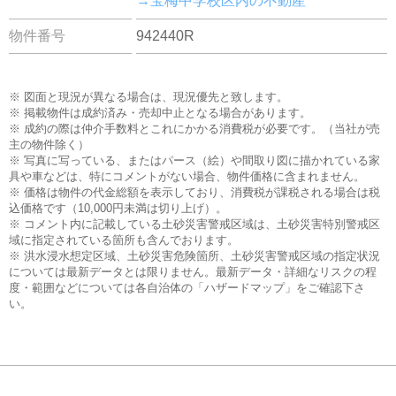
→宝梅中学校区内の不動産
物件番号
942440R
※ 図面と現況が異なる場合は、現況優先と致します。
※ 掲載物件は成約済み・売却中止となる場合があります。
※ 成約の際は仲介手数料とこれにかかる消費税が必要です。（当社が売
主の物件除く）
※ 写真に写っている、またはパース（絵）や間取り図に描かれている家
具や車などは、特にコメントがない場合、物件価格に含まれません。
※ 価格は物件の代金総額を表示しており、消費税が課税される場合は税
込価格です（10,000円未満は切り上げ）。
※ コメント内に記載している土砂災害警戒区域は、土砂災害特別警戒区
域に指定されている箇所も含んでおります。
※ 洪水浸水想定区域、土砂災害危険箇所、土砂災害警戒区域の指定状況
については最新データとは限りません。最新データ・詳細なリスクの程
度・範囲などについては各自治体の「ハザードマップ」をご確認下さ
い。