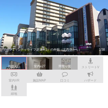
スタッフ紹介
会社案内
アピア1（シティライフ逆瀬川1）の外観（北西側から）
1/38
外観×11
室内×27
間取り図
ストリートV
室内VR
施設MAP
口コミ
ハザード
緑地