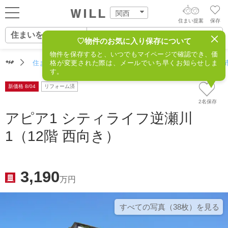
関西
住まい提案
保存
住まいをさがす
ログイン
AIウィルくんの提案
♡物件のお気に入り保存について
物件を保存すると、いつでもマイページで確認でき、価
住まいをさがす
住まいをさがす（関西）
格が変更された際は、メールでいち早くお知らせしま
住所からさがす
不動産(宝塚市
AI住まい提案を受ける
新規会員登録
す。
自宅の相場をみる
新価格 8/04
リフォーム済
AI査定・チャット相談する
住まいをさがす
2名保存
住まい事例をさが
アピア1 シティライフ逆瀬川
住まいを売る
不動産エージェントの提案
1（12階 西向き）
す
街・施設をさがす
価格査定を依頼する
住まいをつくる
営業所をさがす
3,190
相場データを依頼する
万円
町を知る
スタッフをさがす
すべての写真（38枚）を⾒る
店舗案内