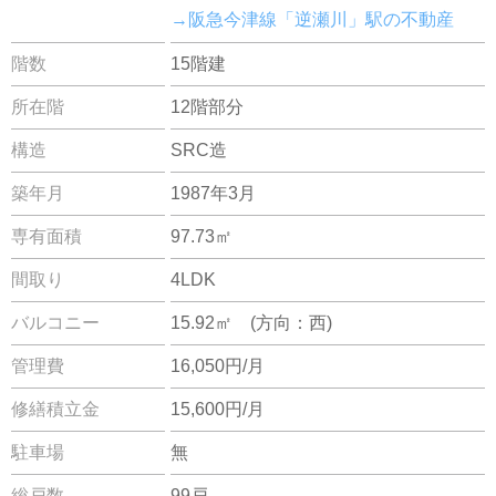
→阪急今津線「逆瀬川」駅の不動産
階数
15階建
所在階
12階部分
構造
SRC造
築年月
1987年3月
専有面積
97.73㎡
間取り
4LDK
バルコニー
15.92㎡ (方向：西)
管理費
16,050円/月
修繕積立金
15,600円/月
駐車場
無
総戸数
99戸