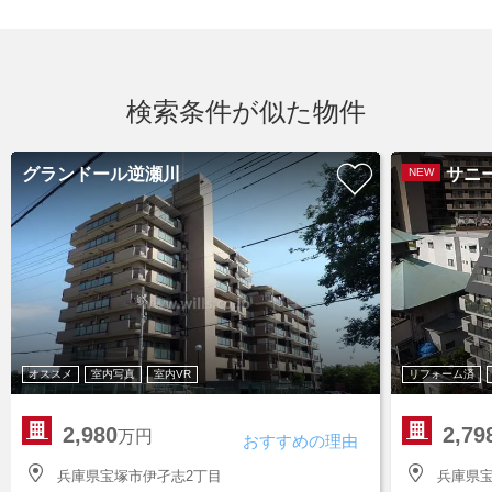
検索条件が似た物件
グランドール逆瀬川
サニ
NEW
オススメ
室内写真
室内VR
リフォーム済
2,980
2,79
万円
おすすめの理由
兵庫県宝塚市伊孑志2丁目
兵庫県