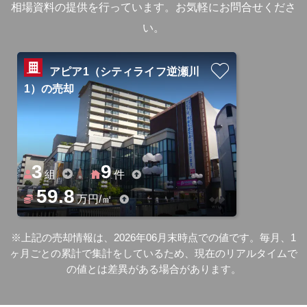
相場資料の提供を行っています。お気軽にお問合せくださ
い。
アピア1（シティライフ逆瀬川
1）の売却
3
9
組
件
59.8
万円/㎡
※上記の売却情報は、2026年06月末時点での値です。毎月、1
ヶ月ごとの累計で集計をしているため、現在のリアルタイムで
の値とは差異がある場合があります。