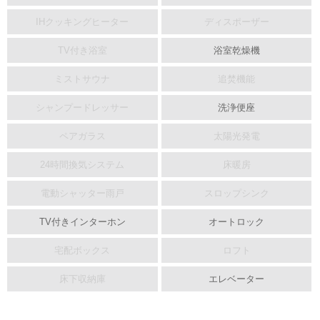
IHクッキングヒーター
ディスポーザー
TV付き浴室
浴室乾燥機
ミストサウナ
追焚機能
シャンプードレッサー
洗浄便座
ペアガラス
太陽光発電
24時間換気システム
床暖房
電動シャッター雨戸
スロップシンク
TV付きインターホン
オートロック
宅配ボックス
ロフト
床下収納庫
エレベーター