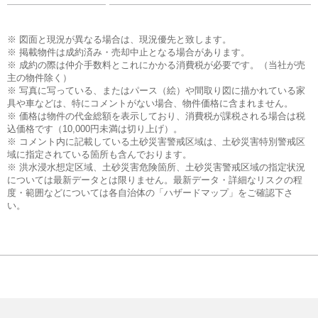
※ 図面と現況が異なる場合は、現況優先と致します。
※ 掲載物件は成約済み・売却中止となる場合があります。
※ 成約の際は仲介手数料とこれにかかる消費税が必要です。（当社が売
主の物件除く）
※ 写真に写っている、またはパース（絵）や間取り図に描かれている家
具や車などは、特にコメントがない場合、物件価格に含まれません。
※ 価格は物件の代金総額を表示しており、消費税が課税される場合は税
込価格です（10,000円未満は切り上げ）。
※ コメント内に記載している土砂災害警戒区域は、土砂災害特別警戒区
域に指定されている箇所も含んでおります。
※ 洪水浸水想定区域、土砂災害危険箇所、土砂災害警戒区域の指定状況
については最新データとは限りません。最新データ・詳細なリスクの程
度・範囲などについては各自治体の「ハザードマップ」をご確認下さ
い。