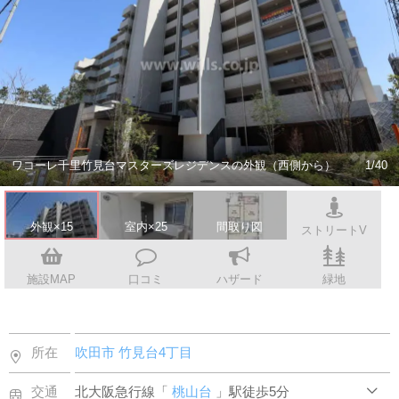
スタッフ紹介
会社案内
ワコーレ千里竹見台マスターズレジデンスの外観（西側から）
1/40
外観×15
室内×25
間取り図
ストリートV
施設MAP
口コミ
ハザード
緑地
所在
吹田市
竹見台4丁目
交通
北大阪急行線「
桃山台
」駅徒歩5分