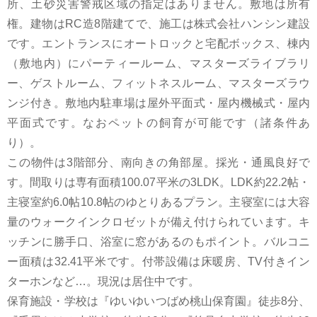
所、土砂災害警戒区域の指定はありません。敷地は所有
権。建物はRC造8階建てで、施工は株式会社ハンシン建設
です。エントランスにオートロックと宅配ボックス、棟内
（敷地内）にパーティールーム、マスターズライブラリ
ー、ゲストルーム、フィットネスルーム、マスターズラウ
ンジ付き。敷地内駐車場は屋外平面式・屋内機械式・屋内
平面式です。なおペットの飼育が可能です（諸条件あ
り）。
この物件は3階部分、南向きの角部屋。採光・通風良好で
す。間取りは専有面積100.07平米の3LDK。LDK約22.2帖・
主寝室約6.0帖10.8帖のゆとりあるプラン。主寝室には大容
量のウォークインクロゼットが備え付けられています。キ
ッチンに勝手口、浴室に窓があるのもポイント。バルコニ
ー面積は32.41平米です。付帯設備は床暖房、TV付きイン
ターホンなど…。現況は居住中です。
保育施設・学校は『ゆいゆいつばめ桃山保育園』徒歩8分、