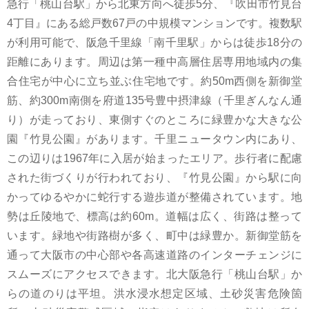
急行「桃山台駅」から北東方向へ徒歩5分、『吹田市竹見台
4丁目』にある総戸数67戸の中規模マンションです。複数駅
が利用可能で、阪急千里線「南千里駅」からは徒歩18分の
距離にあります。周辺は第一種中高層住居専用地域内の集
合住宅が中心に立ち並ぶ住宅地です。約50m西側を新御堂
筋、約300m南側を府道135号豊中摂津線（千里ぎんなん通
り）が走っており、東側すぐのところに緑豊かな大きな公
園『竹見公園』があります。千里ニュータウン内にあり、
この辺りは1967年に入居が始まったエリア。歩行者に配慮
された街づくりが行われており、『竹見公園』から駅に向
かってゆるやかに蛇行する遊歩道が整備されています。地
勢は丘陵地で、標高は約60m。道幅は広く、街路は整って
います。緑地や街路樹が多く、町中は緑豊か。新御堂筋を
通って大阪市の中心部や各高速道路のインターチェンジに
スムーズにアクセスできます。北大阪急行「桃山台駅」か
らの道のりは平坦。洪水浸水想定区域、土砂災害危険箇