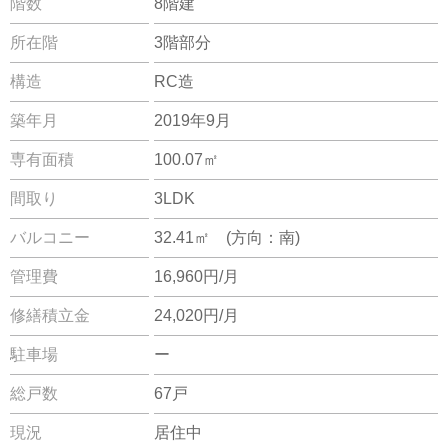
階数
8階建
所在階
3階部分
構造
RC造
築年月
2019年9月
専有面積
100.07㎡
間取り
3LDK
バルコニー
32.41㎡ (方向：南)
管理費
16,960円/月
修繕積立金
24,020円/月
駐車場
ー
総戸数
67戸
現況
居住中