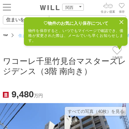
関西
住まい提案
保存
住まいをさがす
ログイン
AIウィルくんの提案
♡物件のお気に入り保存について
物件を保存すると、いつでもマイページで確認でき、価
住まいをさがす
住まいをさがす（関西）
格が変更された際は、メールでいち早くお知らせしま
住所からさがす
不動産(吹田市
AI住まい提案を受ける
新規会員登録
す。
自宅の相場をみる
AI査定・チャット相談する
住まいをさがす
2名保存
ワコーレ千里竹見台マスターズレ
住まい事例をさが
ジデンス（3階 南向き）
住まいを売る
不動産エージェントの提案
す
街・施設をさがす
価格査定を依頼する
住まいをつくる
9,480
営業所をさがす
万円
相場データを依頼する
町を知る
スタッフをさがす
すべての写真（40枚）を⾒る
店舗案内