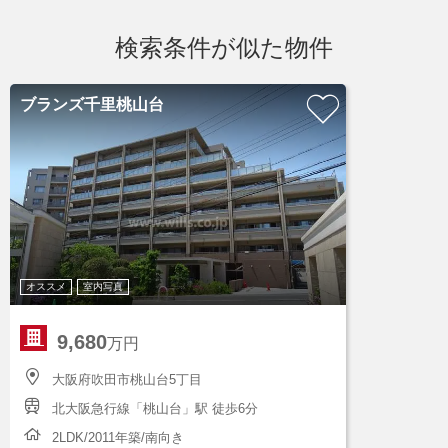
検索条件が似た物件
ブランズ千里桃山台
オススメ
室内写真
9,680
万円
大阪府吹田市桃山台5丁目
北大阪急行線「桃山台」駅 徒歩6分
2LDK/2011年築/南向き