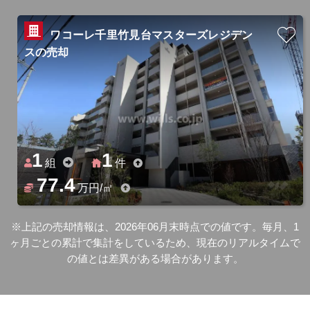
ワコーレ千里竹見台マスターズレジデン
スの売却
1
1
組
件
77.4
万円/㎡
※上記の売却情報は、2026年06月末時点での値です。毎月、1
ヶ月ごとの累計で集計をしているため、現在のリアルタイムで
の値とは差異がある場合があります。