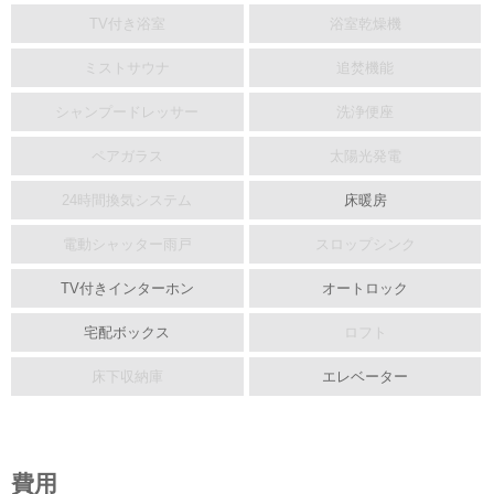
TV付き浴室
浴室乾燥機
ミストサウナ
追焚機能
シャンプードレッサー
洗浄便座
ペアガラス
太陽光発電
24時間換気システム
床暖房
電動シャッター雨戸
スロップシンク
TV付きインターホン
オートロック
宅配ボックス
ロフト
床下収納庫
エレベーター
費用