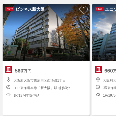
ビジネス新大阪
ユニ
NEW
NEW
560
660
万円
大阪府大阪市東淀川区西淡路1丁目
大阪府
ＪＲ東海道本線「新大阪」駅 徒歩3分
JR東海
1R/1974年築/向き
1R/19