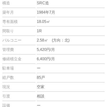
構造
SRC造
築年月
1984年7月
専有面積
18.05㎡
間取り
1R
バルコニー
2.58㎡ (方向：北)
管理費
5,420円/月
修繕積立金
6,400円/月
駐車場
ー
総戸数
85戸
現況
空家
引渡
相談
設備
ー