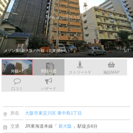
スタッフ紹介
会社案内
メゾン第5新大阪の外観（北東側から）
1/7
外観×7
間取り図
ストリートV
施設MAP
口コミ
ハザード
所在
大阪市東淀川区
東中島1丁目
交通
JR東海道本線「
新大阪
」駅徒歩6分