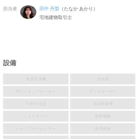
担当者
田中 丹梨
（たなか あかり）
宅地建物取引士
設備
食器洗浄機
浄水器
IHクッキングヒーター
ディスポーザー
TV付き浴室
浴室乾燥機
ミストサウナ
追焚機能
シャンプードレッサー
洗浄便座