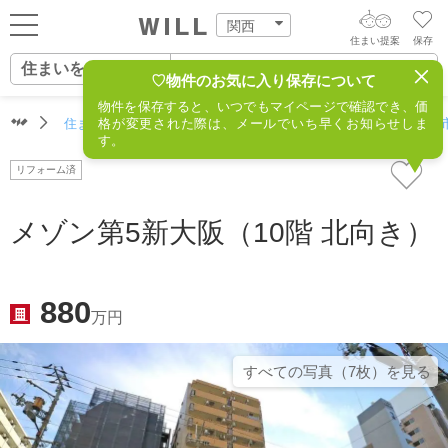
関西
住まい提案
保存
住まいをさがす
ログイン
AIウィルくんの提案
♡物件のお気に入り保存について
物件を保存すると、いつでもマイページで確認でき、価
住まいをさがす
住まいをさがす（関西）
格が変更された際は、メールでいち早くお知らせしま
住所からさがす
不動産(大阪
AI住まい提案を受ける
新規会員登録
す。
自宅の相場をみる
リフォーム済
AI査定・チャット相談する
住まいをさがす
住まい事例をさが
メゾン第5新大阪（10階 北向き）
住まいを売る
不動産エージェントの提案
す
街・施設をさがす
価格査定を依頼する
住まいをつくる
880
万円
営業所をさがす
相場データを依頼する
町を知る
すべての写真（7枚）を⾒る
スタッフをさがす
店舗案内