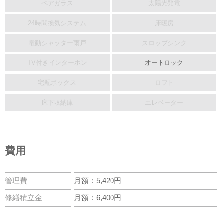
ペアガラス
太陽光発電
24時間換気システム
床暖房
電動シャッター雨戸
スロップシンク
TV付きインターホン
オートロック
宅配ボックス
ロフト
床下収納庫
エレベーター
費用
管理費
月額：5,420円
修繕積立金
月額：6,400円