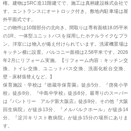
権。建物はSRC造11階建てで、施工は真柄建設株式会社で
す。エントランスにオートロック付き。敷地内駐車場は屋
外平面式です。
この物件は10階部分の北向き。間取りは専有面積18.05平米
の1R。一体型ユニットバスを採用したホテルライクなプラ
ン。洋室には物入が備え付けられています。洗濯機置場は
キッチン横に設置。バルコニー面積は2.58平米です。2026
年2月にリフォーム実施。【リフォーム内容：キッチン交
換、トイレ交換、ユニットバス交換、洗面化粧台交換、
壁・床材張替えなど。】
保育施設・学校は『徳蔵寺保育園』徒歩5分、『啓発小学
校』徒歩8分、『中島中学校』徒歩8分。最寄りのスーパー
は『パントリー アルデ新大阪店』徒歩9分。その他『大阪
回生病院』が徒歩13分、『メルパルクホール』が徒歩14
分、『淀川キリスト教病院』が徒歩15分の場所にありま
す。