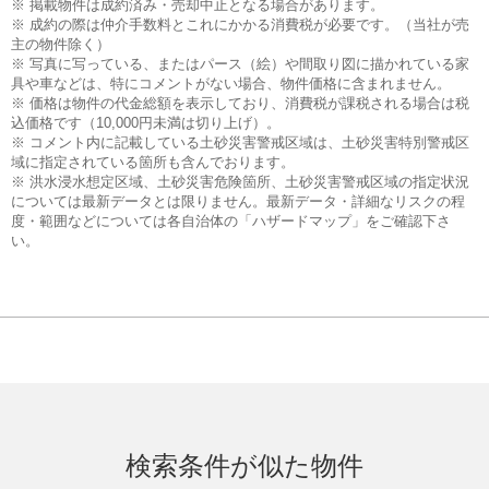
※ 掲載物件は成約済み・売却中止となる場合があります。
※ 成約の際は仲介手数料とこれにかかる消費税が必要です。（当社が売
主の物件除く）
※ 写真に写っている、またはパース（絵）や間取り図に描かれている家
具や車などは、特にコメントがない場合、物件価格に含まれません。
※ 価格は物件の代金総額を表示しており、消費税が課税される場合は税
込価格です（10,000円未満は切り上げ）。
※ コメント内に記載している土砂災害警戒区域は、土砂災害特別警戒区
域に指定されている箇所も含んでおります。
※ 洪水浸水想定区域、土砂災害危険箇所、土砂災害警戒区域の指定状況
については最新データとは限りません。最新データ・詳細なリスクの程
度・範囲などについては各自治体の「ハザードマップ」をご確認下さ
い。
検索条件が似た物件