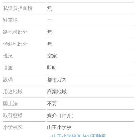
私道負担面積
無
駐車場
ー
路地状部分
無
傾斜地部分
無
現況
空家
引渡
即時
設備
都市ガス
用途地域
商業地域
国土法
不要
取引態様
媒介（仲介）
小学校区
山王小学校
→山王小学校区内の不動産