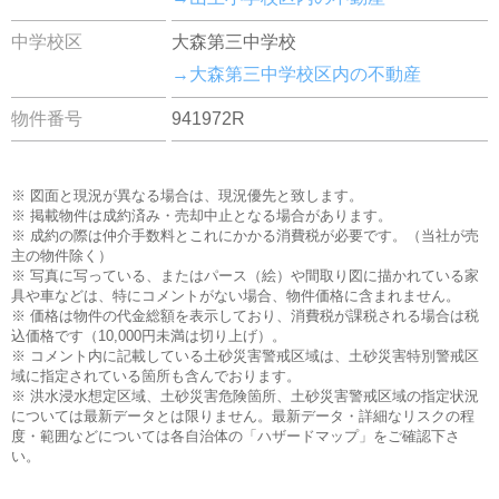
中学校区
大森第三中学校
→大森第三中学校区内の不動産
物件番号
941972R
※ 図面と現況が異なる場合は、現況優先と致します。
※ 掲載物件は成約済み・売却中止となる場合があります。
※ 成約の際は仲介手数料とこれにかかる消費税が必要です。（当社が売
主の物件除く）
※ 写真に写っている、またはパース（絵）や間取り図に描かれている家
具や車などは、特にコメントがない場合、物件価格に含まれません。
※ 価格は物件の代金総額を表示しており、消費税が課税される場合は税
込価格です（10,000円未満は切り上げ）。
※ コメント内に記載している土砂災害警戒区域は、土砂災害特別警戒区
域に指定されている箇所も含んでおります。
※ 洪水浸水想定区域、土砂災害危険箇所、土砂災害警戒区域の指定状況
については最新データとは限りません。最新データ・詳細なリスクの程
度・範囲などについては各自治体の「ハザードマップ」をご確認下さ
い。