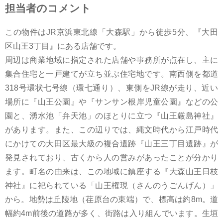
担当者のコメント
この物件はJR京浜東北線「大森駅」から徒歩5分、『大田
区山王3丁目』にある店舗です。
周辺は商業地域に指定された店舗や事務所が点在し、主に
集合住宅と一戸建てが立ち並ぶ住宅地です。南西側を都道
318号環状七号線（環七通り）、東側をJR線が走り、近い
場所に『山王公園』や『サンサン根岸児童公園』などの公
園と、湧水池「弁天池」のほとりに立つ『山王厳島神社』
があります。また、この辺りでは、縄文時代から江戸時代
にかけての大田区最大級の複合遺跡『山王三丁目遺跡』が
発見されており、古くから人の営みがあったことが分かり
ます。町名の由来は、この地域に鎮座する『大森山王日枝
神社』に祀られている「山王権現（さんのうごんげん）」
から。地勢は丘陵地（荏原台の東端）で、標高は約8m。道
幅約4m前後の道路が多く、街路は入り組んでいます。生垣