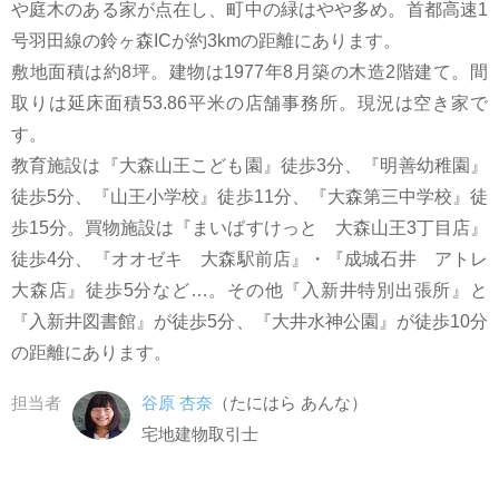
や庭木のある家が点在し、町中の緑はやや多め。首都高速1
号羽田線の鈴ヶ森ICが約3kmの距離にあります。
敷地面積は約8坪。建物は1977年8月築の木造2階建て。間
取りは延床面積53.86平米の店舗事務所。現況は空き家で
す。
教育施設は『大森山王こども園』徒歩3分、『明善幼稚園』
徒歩5分、『山王小学校』徒歩11分、『大森第三中学校』徒
歩15分。買物施設は『まいばすけっと 大森山王3丁目店』
徒歩4分、『オオゼキ 大森駅前店』・『成城石井 アトレ
大森店』徒歩5分など…。その他『入新井特別出張所』と
『入新井図書館』が徒歩5分、『大井水神公園』が徒歩10分
の距離にあります。
担当者
谷原 杏奈
（たにはら あんな）
宅地建物取引士