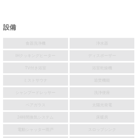
設備
食器洗浄機
浄水器
IHクッキングヒーター
ディスポーザー
TV付き浴室
浴室乾燥機
ミストサウナ
追焚機能
シャンプードレッサー
洗浄便座
ペアガラス
太陽光発電
24時間換気システム
床暖房
電動シャッター雨戸
スロップシンク