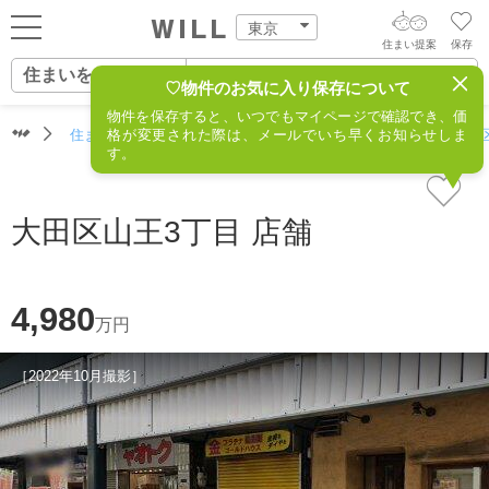
東京
住まい提案
保存
住まいをさがす
ログイン
AIウィルくんの提案
♡物件のお気に入り保存について
物件を保存すると、いつでもマイページで確認でき、価
住まいをさがす
住まいをさがす（東京）
格が変更された際は、メールでいち早くお知らせしま
住所からさがす
不動産(大田区
AI査定・チャット相談する
新規会員登録
す。
営業所をさがす
住まいをさがす
不動産エージェントの提案
大田区山王3丁目 店舗
スタッフをさがす
価格査定を依頼する
住まいを売る
4,980
相場データを依頼する
万円
住まいをつくる
［2022年10月撮影］
店舗案内
スタッフ紹介