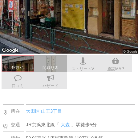
会社案内
外観×1
間取り図
ストリートV
施設MAP
口コミ
ハザード
所在
大田区
山王3丁目
交通
JR京浜東北線「
大森
」駅徒歩5分