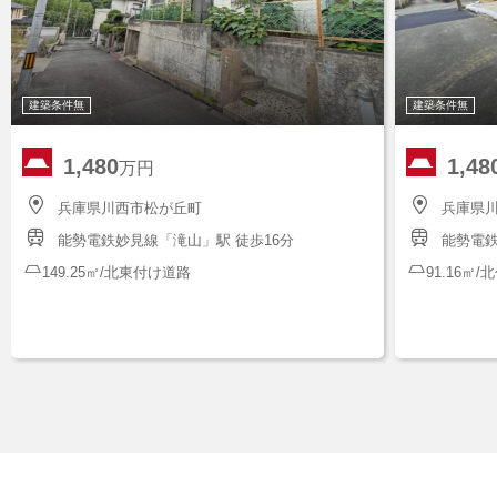
建築条件無
建築条件無
1,480
1,48
万円
兵庫県川西市松が丘町
兵庫県
能勢電鉄妙見線「滝山」駅 徒歩16分
能勢電鉄
149.25㎡/北東付け道路
91.16㎡