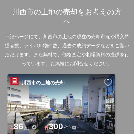
川西市の土地の売却をお考えの方
へ
下記ページにて、川西市の土地の現在の売却市況や購入希
望者数、ライバル物件数、過去の成約データなどをご覧い
ただけます。
また無料で、価格査定や相場資料の提供を行
っています。お気軽にお問合せください。
川西市の土地の売却
86
300
組
件