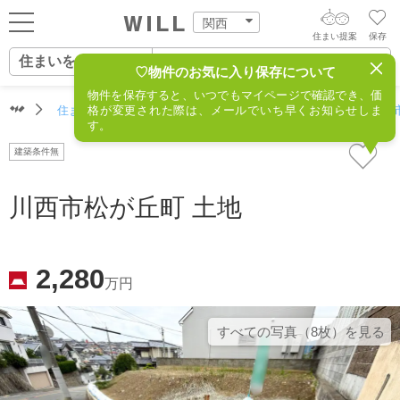
関西
住まい提案
保存
住まいをさがす
ログイン
AIウィルくんの提案
♡物件のお気に入り保存について
物件を保存すると、いつでもマイページで確認でき、価
住まいをさがす
住まいをさがす（関西）
格が変更された際は、メールでいち早くお知らせしま
住所からさがす
不動産(川西市
AI住まい提案を受ける
新規会員登録
す。
自宅の相場をみる
建築条件無
AI査定・チャット相談する
住まいをさがす
住まい事例をさが
川西市松が丘町 土地
住まいを売る
不動産エージェントの提案
す
街・施設をさがす
価格査定を依頼する
住まいをつくる
2,280
万円
営業所をさがす
相場データを依頼する
町を知る
すべての写真（8枚）を⾒る
スタッフをさがす
店舗案内