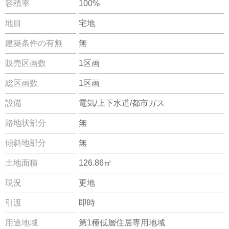
容積率
100%
地目
宅地
建築条件の有無
無
販売区画数
1区画
総区画数
1区画
設備
電気/上下水道/都市ガス
路地状部分
無
傾斜地部分
無
土地面積
126.86㎡
現況
更地
引渡
即時
用途地域
第1種低層住居専用地域