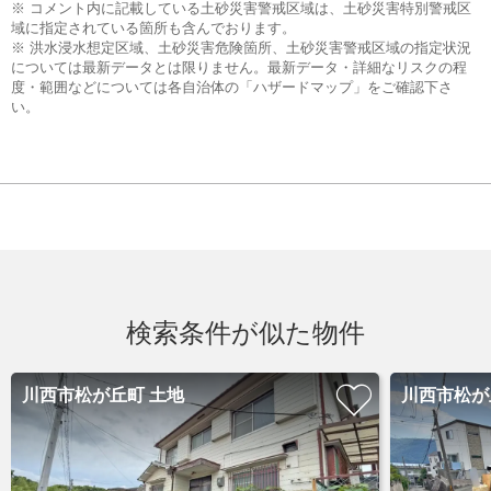
※ コメント内に記載している土砂災害警戒区域は、土砂災害特別警戒区
域に指定されている箇所も含んでおります。
※ 洪水浸水想定区域、土砂災害危険箇所、土砂災害警戒区域の指定状況
については最新データとは限りません。最新データ・詳細なリスクの程
度・範囲などについては各自治体の「ハザードマップ」をご確認下さ
い。
検索条件が似た物件
川西市松が丘町 土地
川西市松が