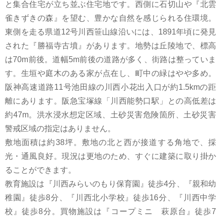
と集合住宅が立ち並ぶ住宅地です。西側に石切山や『北雲
雀きずきの森』を望む、豊かな自然を感じられる住環境。
東側を走る県道12号川西笹山線沿いには、1891年頃に発見
された『勝福寺古墳』があります。地勢は丘陵地で、標高
は70m前後。道幅5m前後の道路が多く、街路は整っていま
す。生垣や庭木のある家が点在し、町中の緑はやや多め。
阪神高速道路11号池田線の川西小花出入口が約1.5kmの距
離にあります。阪急宝塚線「川西能勢口駅」との高低差は
約47m。洪水浸水想定区域、土砂災害危険箇所、土砂災害
警戒区域の指定はありません。
敷地面積は約38坪。敷地の北と西が接道する角地で、採
光・通風良好。現況は更地のため、すぐに建築に取り掛か
ることができます。
教育施設は『川西みらいのもり保育園』徒歩4分、『親和幼
稚園』徒歩8分、『川西北小学校』徒歩16分、『川西中学
校』徒歩8分。買物施設は『コープミニ 萩原台』徒歩7