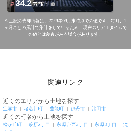
34.2
万円/㎡
※上記の売却情報は、2026年06月末時点での値です。毎月、1
ヶ月ごとの累計で集計をしているため、現在のリアルタイムで
の値とは差異がある場合があります。
関連リンク
近くのエリアから土地を探す
宝塚市
｜
猪名川町
｜
豊能町
｜
伊丹市
｜
池田市
近くの町名から土地を探す
松が丘町
｜
萩原2丁目
｜
萩原台西3丁目
｜
萩原3丁目
｜
滝