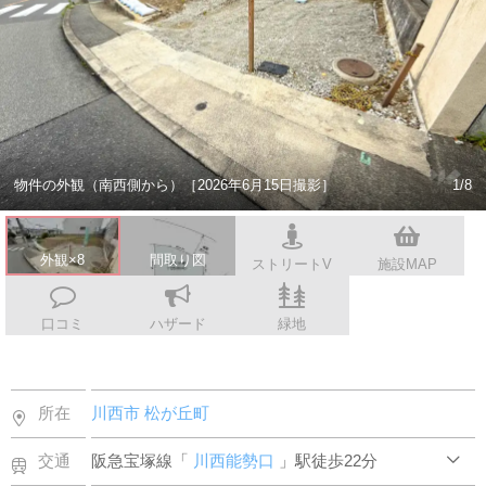
スタッフ紹介
会社案内
物件の外観（南西側から）［2026年6月15日撮影］
1/8
外観×8
間取り図
ストリートV
施設MAP
口コミ
ハザード
緑地
所在
川西市
松が丘町
交通
阪急宝塚線「
川西能勢口
」駅徒歩22分