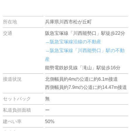
所在地
兵庫県川西市松が丘町
交通
阪急宝塚線「川西能勢口」駅徒歩22分
→阪急宝塚線沿線の不動産
→阪急宝塚線「川西能勢口」駅の不動
産
能勢電鉄妙見線「滝山」駅徒歩16分
接道状況
北側幅員約4mの公道に約6.1m接道
西側幅員約7.9mの公道に約14.47m接道
セットバック
無
私道負担面積
ー
建ぺい率
50%