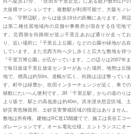
向へ徒歩17分、『吹田市千里丘北』にある総戸数651戸の
大規模マンションです。複数駅が利用可能で、大阪モノレ
ール「宇野辺駅」からは徒歩18分の距離にあります。周辺
は第二種住居地域内の店舗や事務所が混在する住宅地で
す。北西側を街路樹が並ぶ千里丘あおば通りが走ってお
り、近い場所に『千里丘上公園』などの公園や緑地が点在
しています。また北西方向へ少し歩くと広大な敷地を持つ
『千里万博公園』が広がっています。この辺りは2007年ま
で毎日放送千里丘放送センターがあった場所。地勢は丘陵
地で、標高は約50m。道幅が広く、街路はほぼ整っていま
す。町中は緑豊か。吹田インターチェンジが近く、車での
移動にたいへん便利です。JR「千里丘駅」からの道のりは
上り坂で、駅との高低差は約40m。洪水浸水想定区域、土
砂災害危険箇所、土砂災害警戒区域の指定はありません。
敷地は所有権。建物はRC造15階建てで、施工は長谷工コー
ポレーションです。オール電化仕様。エントランスにオー