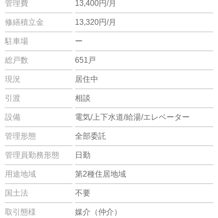
管理費
13,400円/月
修繕積立金
13,320円/月
駐車場
ー
総戸数
651戸
現況
居住中
引渡
相談
設備
電気/上下水道/給湯/エレベーター
管理形態
全部委託
管理員勤務形態
日勤
用途地域
第2種住居地域
国土法
不要
取引態様
媒介（仲介）