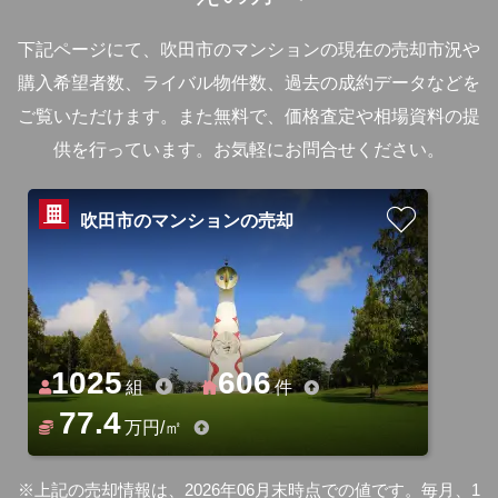
下記ページにて、吹田市のマンションの現在の売却市況や
購入希望者数、ライバル物件数、過去の成約データなどを
ご覧いただけます。
また無料で、価格査定や相場資料の提
供を行っています。お気軽にお問合せください。
吹田市のマンションの売却
1025
606
組
件
77.4
万円/㎡
※上記の売却情報は、2026年06月末時点での値です。毎月、1