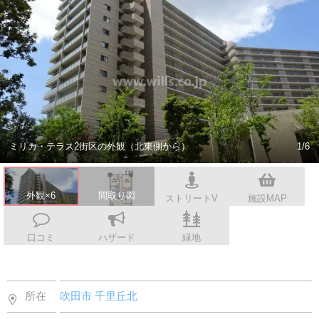
スタッフ紹介
会社案内
ミリカ・テラス2街区の外観（北東側から）
1/6
外観×6
間取り図
ストリートV
施設MAP
口コミ
ハザード
緑地
所在
吹田市
千里丘北