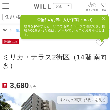
関西
住まい提案
保存
住まいをさがす
ログイン
AIウィルくんの提案
♡物件のお気に入り保存について
物件を保存すると、いつでもマイページで確認でき、価
住まいをさがす
住まいをさがす（関西）
格が変更された際は、メールでいち早くお知らせしま
住所からさがす
不動産(吹田市
AI住まい提案を受ける
新規会員登録
す。
自宅の相場をみる
新価格 7/28
AI査定・チャット相談する
住まいをさがす
住まい事例をさが
ミリカ・テラス2街区（14階 南向
住まいを売る
不動産エージェントの提案
き）
す
街・施設をさがす
価格査定を依頼する
住まいをつくる
営業所をさがす
3,680
相場データを依頼する
万円
町を知る
スタッフをさがす
すべての写真（6枚）を⾒る
店舗案内