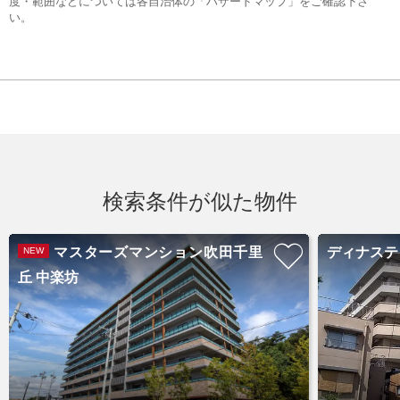
度・範囲などについては各自治体の「ハザードマップ」をご確認下さ
い。
検索条件が似た物件
マスターズマンション吹田千里
ディナステ
NEW
丘 中楽坊