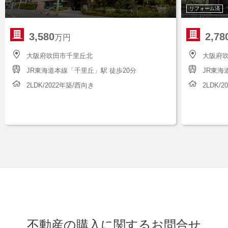
リフォーム済
3,580
2,78
万円
大阪府吹田市千里丘北
大阪府
JR東海道本線「千里丘」駅 徒歩20分
JR東海
2LDK/2022年築/西向き
2LDK/
不動産の購入に関するお問合せ