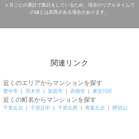
ヶ月ごとの累計で集計をしているため、現在のリアルタイムで
の値とは差異がある場合があります。
関連リンク
近くのエリアからマンションを探す
豊中市
｜
茨木市
｜
箕面市
｜
高槻市
｜
東淀川区
近くの町名からマンションを探す
千里丘北
｜
千里丘中
｜
千里丘西
｜
青葉丘北
｜
樫切山