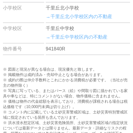
小学校区
千里丘北小学校
→千里丘北小学校区内の不動産
中学校区
千里丘中学校
→千里丘中学校区内の不動産
物件番号
941840R
※ 図面と現況が異なる場合は、現況優先と致します。
※ 掲載物件は成約済み・売却中止となる場合があります。
※ 成約の際は仲介手数料とこれにかかる消費税が必要です。（当社が売
主の物件除く）
※ 写真に写っている、またはパース（絵）や間取り図に描かれている家
具や車などは、特にコメントがない場合、物件価格に含まれません。
※ 価格は物件の代金総額を表示しており、消費税が課税される場合は税
込価格です（10,000円未満は切り上げ）。
※ コメント内に記載している土砂災害警戒区域は、土砂災害特別警戒区
域に指定されている箇所も含んでおります。
※ 洪水浸水想定区域、土砂災害危険箇所、土砂災害警戒区域の指定状況
については最新データとは限りません。最新データ・詳細なリスクの程