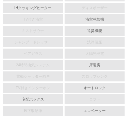
IHクッキングヒーター
ディスポーザー
TV付き浴室
浴室乾燥機
ミストサウナ
追焚機能
シャンプードレッサー
洗浄便座
ペアガラス
太陽光発電
24時間換気システム
床暖房
電動シャッター雨戸
スロップシンク
TV付きインターホン
オートロック
宅配ボックス
ロフト
床下収納庫
エレベーター