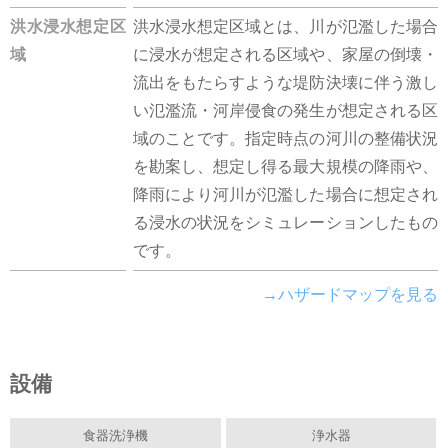
洪水浸水想定区
洪水浸水想定区域とは、川が氾濫した場合
域
に浸水が想定される区域や、家屋の倒壊・
流出をもたらすような堤防決壊に伴う激し
い氾濫流・河岸侵食の発生が想定される区
域のことです。指定時点の河川の整備状況
を勘案し、想定し得る最大規模の降雨や、
降雨により河川が氾濫した場合に想定され
る浸水の状況をシミュレーションしたもの
です。
→ハザードマップを見る
設備
食器洗浄機
浄水器