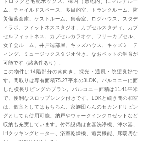
トロックと宅配ボックス、棟内（敷地内）にマルチルー
ム、チャイルドスペース、多目的室、トランクルーム、防
災備蓄倉庫、ゲストルーム、集会室、ログハウス、スタデ
ィラボ、フィットネススタジオ、カプセルスタディ、カプ
セルフィットネス、カプセルカラオケ、フリーカプセル、
女子会ルーム、井戸端部屋、キッズハウス、キッズミーテ
ィング、ミュージックスタジオ付き。なおペットの飼育が
可能です（諸条件あり）。
この物件は14階部分の南向き。採光・通風・眺望良好で
す。間取りは専有面積75.27平米の3LDK。バルコニーに面
した横長リビングのプラン。バルコニー面積は11.41平米
で、便利なスロップシンク付きです。LDKと続き間の和室
は、個室としてはもちろん、家族団らんのセカンドリビン
グとしても使用可能。納戸やウォークインクロゼットなど
収納も充実しています。付帯設備は食器洗浄機、浄水器、
IHクッキングヒーター、浴室乾燥機、追焚機能、床暖房な