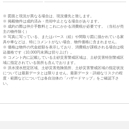
※ 図面と現況が異なる場合は、現況優先と致します。
※ 掲載物件は成約済み・売却中止となる場合があります。
※ 成約の際は仲介手数料とこれにかかる消費税が必要です。（当社が売
主の物件除く）
※ 写真に写っている、またはパース（絵）や間取り図に描かれている家
具や車などは、特にコメントがない場合、物件価格に含まれません。
※ 価格は物件の代金総額を表示しており、消費税が課税される場合は税
込価格です（10,000円未満は切り上げ）。
※ コメント内に記載している土砂災害警戒区域は、土砂災害特別警戒区
域に指定されている箇所も含んでおります。
※ 洪水浸水想定区域、土砂災害危険箇所、土砂災害警戒区域の指定状況
については最新データとは限りません。最新データ・詳細なリスクの程
度・範囲などについては各自治体の「ハザードマップ」をご確認下さ
い。