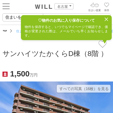
名古屋
住まい提案
保存
住まいをさがす
ログイン
AIウィルくんの提案
♡物件のお気に入り保存について
物件を保存すると、いつでもマイページで確認でき、価
住まいをさがす
住まいをさがす（名古屋）
格が変更された際は、メールでいち早くお知らせしま
住所からさがす
不動産(春
AI住まい提案を受ける
新規会員登録
す。
自宅の相場をみる
AI査定・チャット相談する
住まいをさがす
サンハイツたかくらD棟（8階 ）
住まい事例をさが
住まいを売る
不動産エージェントの提案
す
街・施設をさがす
1,500
価格査定を依頼する
万円
住まいをつくる
営業所をさがす
相場データを依頼する
すべての写真（16枚）を⾒る
町を知る
スタッフをさがす
店舗案内