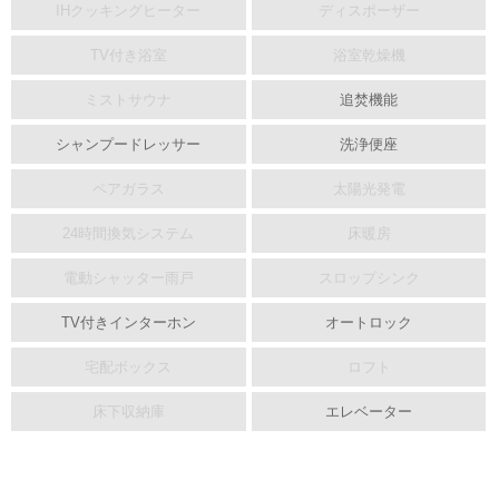
IHクッキングヒーター
ディスポーザー
TV付き浴室
浴室乾燥機
ミストサウナ
追焚機能
シャンプードレッサー
洗浄便座
ペアガラス
太陽光発電
24時間換気システム
床暖房
電動シャッター雨戸
スロップシンク
TV付きインターホン
オートロック
宅配ボックス
ロフト
床下収納庫
エレベーター