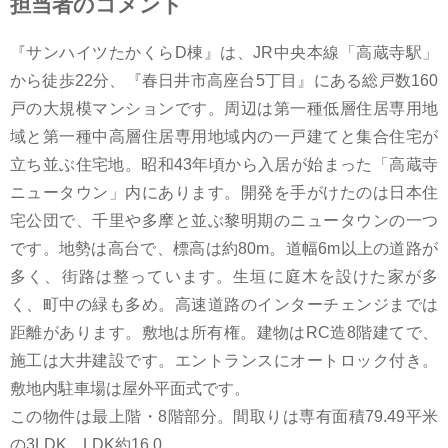
担当者のコメント
『サンハイツたかくらD棟』は、JR中央本線「高蔵寺駅」
から徒歩22分、『春日井市高座台5丁目』にある総戸数160
戸の大規模マンションです。周辺は第一種低層住居専用地
域と第一種中高層住居専用地域内の一戸建てと集合住宅が
立ち並ぶ住宅地。昭和43年頃から入居が始まった「高蔵寺
ニュータウン」内にあります。開発を手がけたのは日本住
宅公団で、千里や多摩と並ぶ黎明期のニュータウンの一つ
です。地勢は高台で、標高は約80m。道幅6m以上の道路が
多く、街路は整っています。生垣に庭木を設けた家が多
く、町中の緑も多め。高速道路のインターチェンジまでは
距離があります。敷地は所有権。建物はRC造8階建てで、
施工は大井建設です。エントランスにオートロック付き。
敷地内駐車場は屋外平面式です。
この物件は最上階・8階部分。間取りは専有面積79.49平米
の3LDK。LDK約16.0