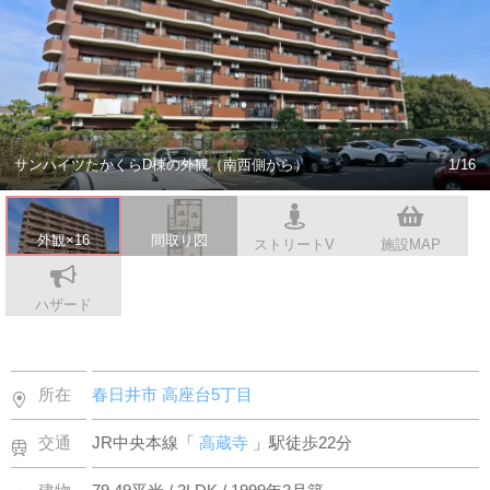
スタッフ紹介
会社案内
サンハイツたかくらD棟の外観（南西側から）
1/16
外観×16
間取り図
ストリートV
施設MAP
ハザード
所在
春日井市
高座台5丁目
交通
JR中央本線「
高蔵寺
」駅徒歩22分