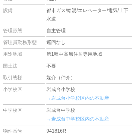
設備
都市ガス/給湯/エレベーター/電気/上下
水道
管理形態
自主管理
管理員勤務形態
巡回なし
用途地域
第1種中高層住居専用地域
国土法
不要
取引態様
媒介（仲介）
小学校区
岩成台小学校
→岩成台小学校区内の不動産
中学校区
岩成台中学校
→岩成台中学校区内の不動産
物件番号
941816R