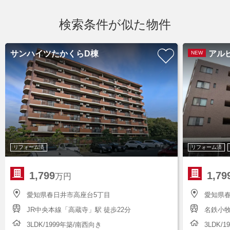
検索条件が似た物件
サンハイツたかくらD棟
アル
NEW
リフォーム済
リフォーム済
1,799
1,79
万円
愛知県春日井市高座台5丁目
愛知県
JR中央本線「高蔵寺」駅 徒歩22分
名鉄小牧
3LDK/1999年築/南西向き
3LDK/