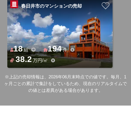
春日井市のマンションの売却
18
194
組
件
38.2
万円/㎡
※上記の売却情報は、2026年06月末時点での値です。毎月、1
ヶ月ごとの累計で集計をしているため、現在のリアルタイムで
の値とは差異がある場合があります。