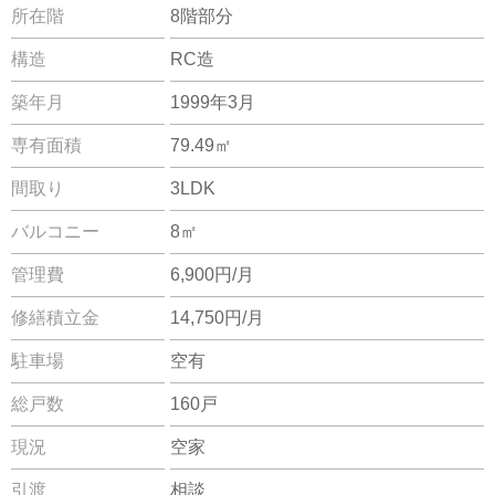
所在階
8階部分
構造
RC造
築年月
1999年3月
専有面積
79.49㎡
間取り
3LDK
バルコニー
8㎡
管理費
6,900円/月
修繕積立金
14,750円/月
駐車場
空有
総戸数
160戸
現況
空家
引渡
相談