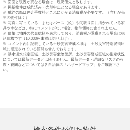
※ 図面と現況が異なる場合は、現況優先と致します。
※ 掲載物件は成約済み・売却中止となる場合があります。
※ 成約の際は仲介手数料とこれにかかる消費税が必要です。（当社が売
主の物件除く）
※ 写真に写っている、またはパース（絵）や間取り図に描かれている家
具や車などは、特にコメントがない場合、物件価格に含まれません。
※ 価格は物件の代金総額を表示しており、消費税が課税される場合は税
込価格です（10,000円未満は切り上げ）。
※ コメント内に記載している土砂災害警戒区域は、土砂災害特別警戒区
域に指定されている箇所も含んでおります。
※ 洪水浸水想定区域、土砂災害危険箇所、土砂災害警戒区域の指定状況
については最新データとは限りません。最新データ・詳細なリスクの程
度・範囲などについては各自治体の「ハザードマップ」をご確認下さ
い。
検索条件が似た物件