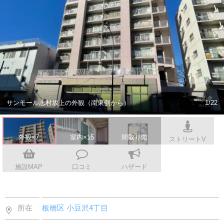
会社案内
サンモール志村坂上の外観（南東側から）
1/22
外観×7
室内×15
間取り図
ストリートV
施設MAP
口コミ
ハザード
所在
板橋区
小豆沢4丁目