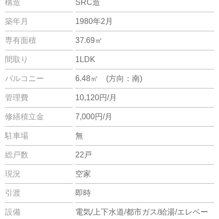
構造
SRC造
築年月
1980年2月
専有面積
37.69㎡
間取り
1LDK
バルコニー
6.48㎡ (方向：南)
管理費
10,120円/月
修繕積立金
7,000円/月
駐車場
無
総戸数
22戸
現況
空家
引渡
即時
設備
電気/上下水道/都市ガス/給湯/エレベー