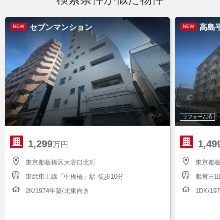
セブンマンション
高島
NEW
NEW
リフォーム済
1,299
1,49
万円
東京都板橋区大谷口北町
東京都板
東武東上線「中板橋」駅 徒歩10分
都営三田
2K/1974年築/北東向き
1DK/1