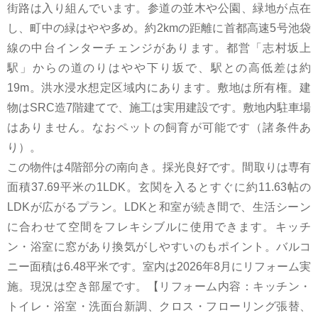
街路は入り組んでいます。参道の並木や公園、緑地が点在
し、町中の緑はやや多め。約2kmの距離に首都高速5号池袋
線の中台インターチェンジがあります。都営「志村坂上
駅」からの道のりはやや下り坂で、駅との高低差は約
19m。洪水浸水想定区域内にあります。敷地は所有権。建
物はSRC造7階建てで、施工は実用建設です。敷地内駐車場
はありません。なおペットの飼育が可能です（諸条件あ
り）。
この物件は4階部分の南向き。採光良好です。間取りは専有
面積37.69平米の1LDK。玄関を入るとすぐに約11.63帖の
LDKが広がるプラン。LDKと和室が続き間で、生活シーン
に合わせて空間をフレキシブルに使用できます。キッチ
ン・浴室に窓があり換気がしやすいのもポイント。バルコ
ニー面積は6.48平米です。室内は2026年8月にリフォーム実
施。現況は空き部屋です。【リフォーム内容：キッチン・
トイレ・浴室・洗面台新調、クロス・フローリング張替、