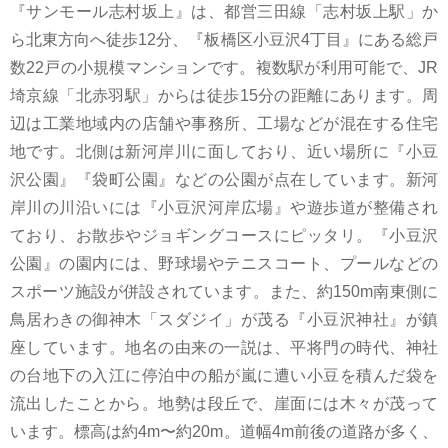
『サンモール志村坂上』は、都営三田線「志村坂上駅」か
ら北東方向へ徒歩12分、『板橋区小豆沢4丁目』にある総戸
数22戸の小規模マンションです。複数駅が利用可能で、JR
埼京線「北赤羽駅」からは徒歩15分の距離にあります。周
辺は工業地域内の店舗や事務所、工場などが混在する住宅
地です。北側は新河岸川に面しており、近い場所に『小豆
沢公園』『袋町公園』などの公園が点在しています。新河
岸川の川沿いには『小豆沢河岸広場』や遊歩道が整備され
ており、お散歩やジョギングコースにピッタリ。『小豆沢
公園』の園内には、野球場やテニスコート、プールなどの
スポーツ施設が併設されています。また、約150m南東側に
鳥居わきの御神木「スダジイ」が茂る『小豆沢神社』が鎮
座しています。地名の由来の一説は、平将門の時代、神社
の台地下の入江に停泊中の船が嵐に遭い小豆を積んだ袋を
流出したことから。地勢は段丘で、崖面には木々が茂って
います。標高は約4m〜約20m。道幅4m前後の道路が多く、