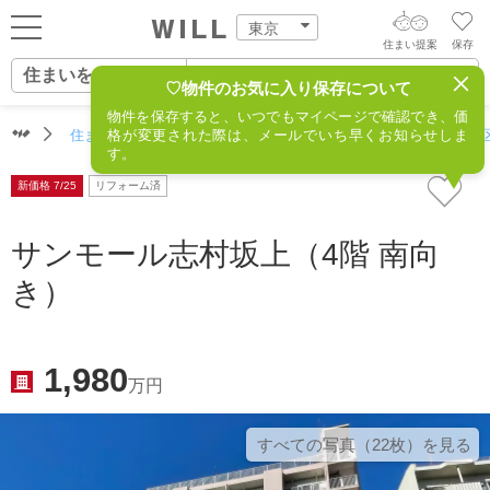
東京
住まい提案
保存
住まいをさがす
ログイン
AIウィルくんの提案
♡物件のお気に入り保存について
物件を保存すると、いつでもマイページで確認でき、価
住まいをさがす
住まいをさがす（東京）
格が変更された際は、メールでいち早くお知らせしま
住所からさがす
不動産(板橋区
AI査定・チャット相談する
新規会員登録
す。
営業所をさがす
新価格 7/25
リフォーム済
住まいをさがす
不動産エージェントの提案
スタッフをさがす
サンモール志村坂上（4階 南向
価格査定を依頼する
住まいを売る
き）
相場データを依頼する
住まいをつくる
1,980
万円
店舗案内
すべての写真（22枚）を⾒る
スタッフ紹介