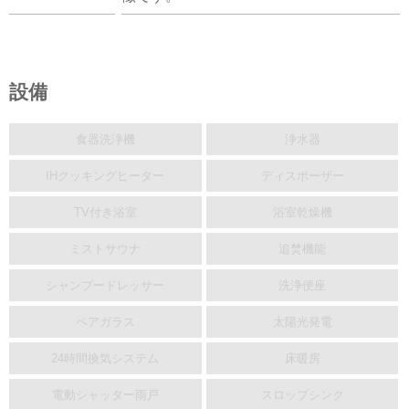
設備
食器洗浄機
浄水器
IHクッキングヒーター
ディスポーザー
TV付き浴室
浴室乾燥機
ミストサウナ
追焚機能
シャンプードレッサー
洗浄便座
ペアガラス
太陽光発電
24時間換気システム
床暖房
電動シャッター雨戸
スロップシンク