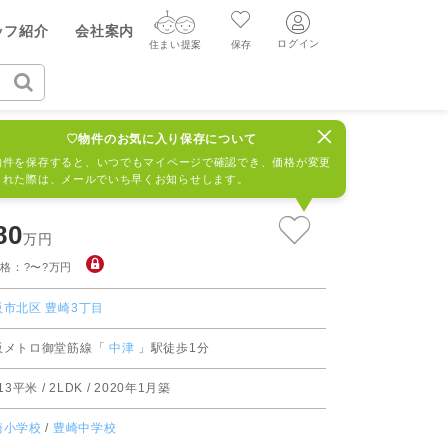
ヤル（無料通話）
ッフ紹介
会社案内
質問・見学予約する
50-755
ログイン
住まい提案
保存
ログイン
住まい提案
保存
目
ブランズタワー梅田 North
940889R
♡物件のお気に入り保存について
ログイン
新規会員登録
AIウィルくんの提案
物件を保存すると、いつでもマイページで確認でき、価格が変更
された際は、メールでいち早くお知らせします。
グ
読みもの
ニュースリリース
AI住まい提案を受ける
新規会員登録
80
万円
FF
購入に関する問合せ
不動産売却の流れ
リフォームに関する問合せ
すべてのニュースリリース
AI査定・チャット相談する
格：?〜?万円
売却依頼時の契約の種類
阪市北区
豊崎3丁目
不動産エージェントの提案
売却成功のコツ
阪メトロ御堂筋線「
中津
」駅徒歩1分
買替え成功のポイント
価格査定を依頼する
.13平米 / 2LDK / 2020年1月築
みもの
不動産の売却Q&A
相場データを依頼する
崎小学校
/
豊崎中学校
マンガで分かる住まいの売却