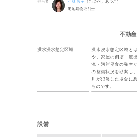
担当者
小林 敦子
（こばやし あつこ）
宅地建物取引士
不動産
洪水浸水想定区域
洪水浸水想定区域と
や、家屋の倒壊・流
流・河岸侵食の発生
の整備状況を勘案し
川が氾濫した場合に
ものです。
設備