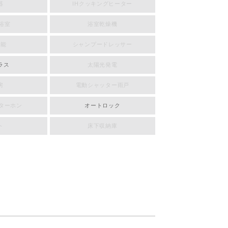
器
IHクッキングヒーター
浴室
浴室乾燥機
機能
シャンプードレッサー
ラス
太陽光発電
房
電動シャッター雨戸
ンターホン
オートロック
ト
床下収納庫