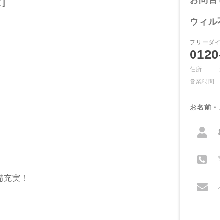
お問合
建］
ウィル
フリーダ
0120
住所
営業時間
お名前・
備充実！