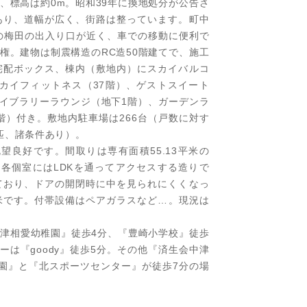
、標高は約0m。昭和39年に換地処分が公告さ
あり、道幅が広く、街路は整っています。町中
の梅田の出入り口が近く、車での移動に便利で
権。建物は制震構造のRC造50階建てで、施工
宅配ボックス、棟内（敷地内）にスカイバルコ
スカイフィットネス（37階）、ゲストスイート
ライブラリーラウンジ（地下1階）、ガーデンラ
階）付き。敷地内駐車場は266台（戸数に対す
匹、諸条件あり）。
望良好です。間取りは専有面積55.13平米の
ン。各個室にはLDKを通ってアクセスする造りで
ており、ドアの開閉時に中を見られにくくなっ
平米です。付帯設備はペアガラスなど…。現況は
津相愛幼稚園』徒歩4分、『豊崎小学校』徒歩
ーは『goody』徒歩5分。その他『済生会中津
園』と『北スポーツセンター』が徒歩7分の場