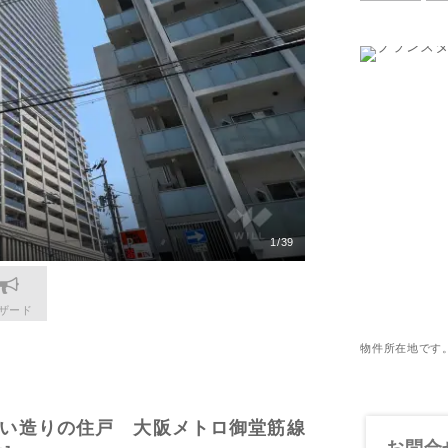
更物件をさがす
猪名川町
業
購入時・購入後のサポート
売主さま向けのサービス
摂津市
電子公告
らさがす
東灘区
業
不動産用語
割引サービスの案内
高槻市
株式関連情報
ル検索
灘区
理・クリエイティブ事業
住まいをさがすときに役立つ読
住まいを売るときに役立つ読み
会社見学会
さがす
ルティング事業
IRに関する問合せ
ルマーケティング事業
1/39
ザード
物件所在地です
い造りの住戸 大阪メトロ御堂筋線