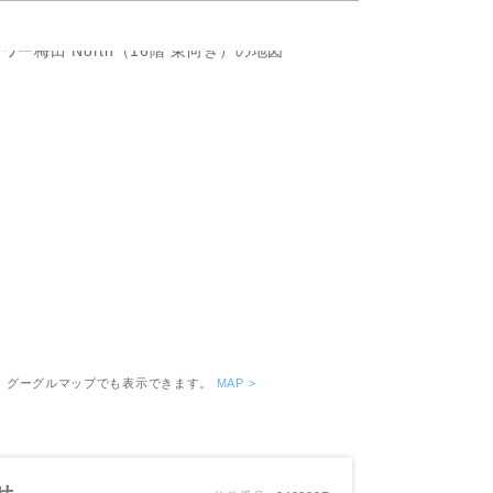
ピッタリ売却スタイル診断
売却に関する問合せ
みもの
もの
。グーグルマップでも表示できます。
MAP >