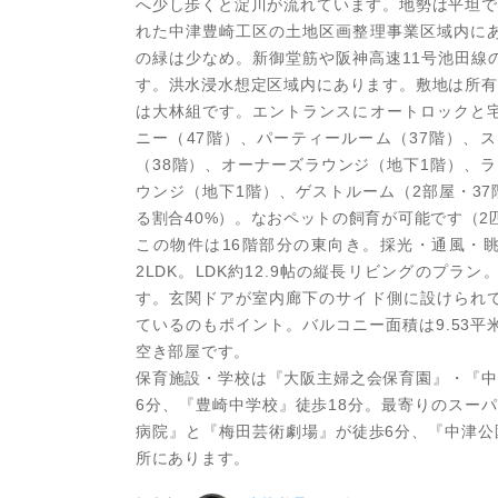
へ少し歩くと淀川が流れています。地勢は平坦で
れた中津豊崎工区の土地区画整理事業区域内に
の緑は少なめ。新御堂筋や阪神高速11号池田線
す。洪水浸水想定区域内にあります。敷地は所有
は大林組です。エントランスにオートロックと
ニー（47階）、パーティールーム（37階）、
（38階）、オーナーズラウンジ（地下1階）、
ウンジ（地下1階）、ゲストルーム（2部屋・37
る割合40%）。なおペットの飼育が可能です（2
この物件は16階部分の東向き。採光・通風・眺
2LDK。LDK約12.9帖の縦長リビングのプラ
す。玄関ドアが室内廊下のサイド側に設けられ
ているのもポイント。バルコニー面積は9.53
空き部屋です。
保育施設・学校は『大阪主婦之会保育園』・『中
6分、『豊崎中学校』徒歩18分。最寄りのスーパ
病院』と『梅田芸術劇場』が徒歩6分、『中津公
所にあります。