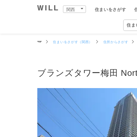
推定相場価格
交通
周辺環境
買物施設
教育施設
ブランズタワー梅田 North
関西
住まいをさがす
購入：住まいをさがす
売却：住まいを売る
住まいをつくる
町を知る
店舗案内
スタッフをさがす
会社案内
住ま
関西
住ま
住まいをさがす（関西）
住所からさがす
自宅
中古×リフォーム
企業情報
物件
ウィ
ウィ
兵庫
兵庫
住ま
事業
ブランズタワー梅田 Nor
住ま
住まいをさがす（関西）
住まいを売る（関西）
中古×リフォーム（関西）
町を知る（関西）
関西の店舗一覧
ウィルグループの全スタッフ
企業情報
住所か
仲介手
チーム
宝塚市
宝塚本
ウィル
事業紹
TOP
TOP
TOP
TOP
TOP
TOP
TOP
相場と買いたい人を調べる
リフォーム事例集
会社概要
沿線・
買いた
リフォ
尼崎市
西宮営
ウィル
ワンス
街・
中古×リフォームとは
トップメッセージ
学校区
住まい
工事の
伊丹市
岡本営
ウィ
不動産
ョンズ
営業
歴史・沿革
特徴か
チーム
安心の
西宮市
塚口営
リフォ
組織図
投資用
建物の
芦屋市
伊丹営
開発分
スタ
開発分譲実績
新着物
川西市
川西営
ファイ