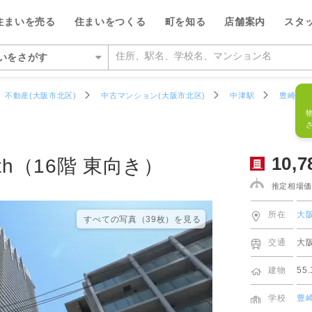
物件データ
フリーダイ
10,780
万円
物件番号
940889R
住まいを売る
住まいをつくる
町を知る
店舗案内
スタ
0120-7
いをさがす
いをさがす
不動産(大阪市北区)
中古マンション(大阪市北区)
中津駅
豊崎3丁
の相場をみる
を検索する
ルが選ばれる5つの理由
ルが選ばれる理由
県
県
い・暮らしのサポート
紹介
特集
特集
大阪府
大阪府
デザイン・コンサルティン
投資家情報
10,7
th（16階 東向き）
い事例をさがす
らさがす
数料が最大半額
ワークで住まい作りをサポート
店
のスタッフ
介
平日の家探しで仲介手数料30%O
ウィルの不動産買取
お客さまの声（リフォーム）
池田市
箕面営業所
ウィルスタジオのスタッフ
投資家情報
TOP
TOP
推定相場価
駅からさがす
い人が集まる3つの理由
ーム一体型住宅ローン
業所
空間デザインのスタッフ
トップサービス
新着物件お知らせメール
価格査定サービス
ウィルの中古×リフォームの本
箕面市
豊中営業所
IRニュース
施設をさがす
所在
大
からさがす
の魅力を引き出す宣伝力
様子を共有するイエナカログ
業所
ルフィナンシャルコミュニケーシ
流通事業
すべての写真（39枚）を⾒る
相場データ提供サービス
AI査定＋チャット相談
知っておきたいトラブル
豊中市
江坂営業所
投資家の皆様へ
のスタッフ
所をさがす
交通
大
らさがす
で売却をサポート
自社施工・自社管理体制
業所
ーム・リノベーション事業
買替えシミュレーション
相場データ提供サービス
購入時・購入後のサポート
吹田市
茨木営業所
決算発表
建物
55
物件をさがす
検査と保証サービス
業所
譲事業
買替え成功のポイント
買替えシミュレーション
リフォームするときに役立つ読
豊能郡豊能町
高槻営業所
IRカレンダー
ッフをさがす
学校
豊
件をさがす
業所
ナンシャルプランニング事業
不動産相場価格推定システム
お客さまの声（売却）
茨木市
本町営業所
IRライブラリー