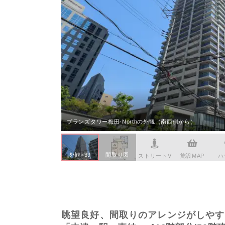
本社へのアクセス
価格変
川辺郡
家具事
採用情報
設備か
神戸市
賃貸事
CSR活動
シンプ
神戸市
広告代
ウィルのストーリー
AIで
コンサ
会社への問合せ
デジタ
ブランズタワー梅田-Northの外観（南西側から）
外観×39
間取り図
ストリートV
施設MAP
ハ
眺望良好、間取りのアレンジがしやす