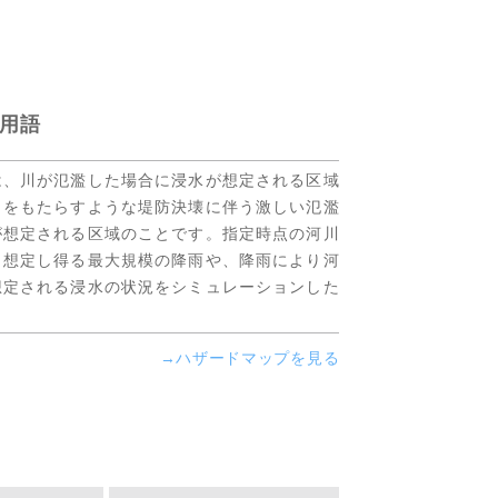
用語
は、川が氾濫した場合に浸水が想定される区域
出をもたらすような堤防決壊に伴う激しい氾濫
が想定される区域のことです。指定時点の河川
、想定し得る最大規模の降雨や、降雨により河
想定される浸水の状況をシミュレーションした
→ハザードマップを見る