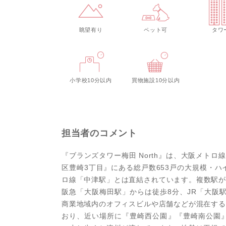
眺望有り
ペット可
タワ
小学校10分以内
買物施設10分以内
担当者のコメント
『ブランズタワー梅田 North』は、大阪メト
区豊崎3丁目』にある総戸数653戸の大規模・
ロ線「中津駅」とは直結されています。複数駅が
阪急「大阪梅田駅」からは徒歩8分、JR「大阪
商業地域内のオフィスビルや店舗などが混在する
おり、近い場所に『豊崎西公園』『豊崎南公園