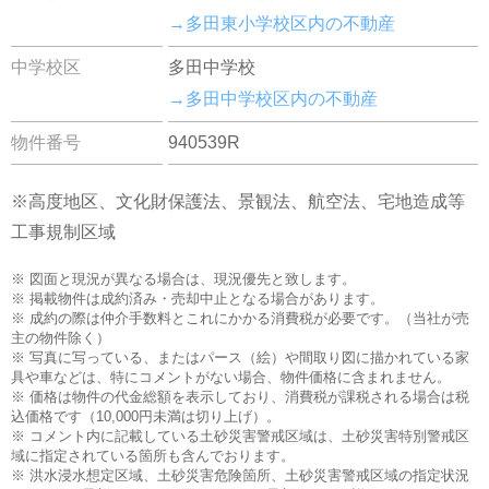
→多田東小学校区内の不動産
中学校区
多田中学校
→多田中学校区内の不動産
物件番号
940539R
※高度地区、文化財保護法、景観法、航空法、宅地造成等
工事規制区域
※ 図面と現況が異なる場合は、現況優先と致します。
※ 掲載物件は成約済み・売却中止となる場合があります。
※ 成約の際は仲介手数料とこれにかかる消費税が必要です。（当社が売
主の物件除く）
※ 写真に写っている、またはパース（絵）や間取り図に描かれている家
具や車などは、特にコメントがない場合、物件価格に含まれません。
※ 価格は物件の代金総額を表示しており、消費税が課税される場合は税
込価格です（10,000円未満は切り上げ）。
※ コメント内に記載している土砂災害警戒区域は、土砂災害特別警戒区
域に指定されている箇所も含んでおります。
※ 洪水浸水想定区域、土砂災害危険箇所、土砂災害警戒区域の指定状況