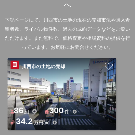
へ
下記ページにて、川西市の土地の現在の売却市況や購入希
望者数、ライバル物件数、過去の成約データなどをご覧い
ただけます。
また無料で、価格査定や相場資料の提供を行
っています。お気軽にお問合せください。
川西市の土地の売却
86
300
組
件
34.2
万円/㎡