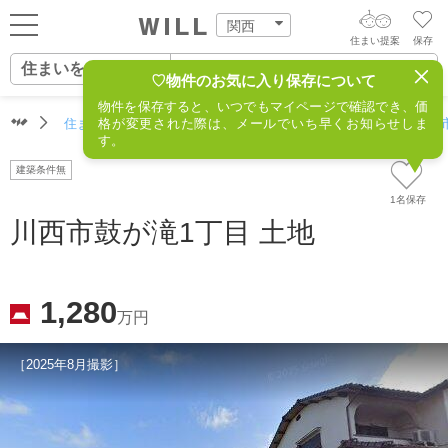
関西
住まい提案
保存
住まいをさがす
ログイン
AIウィルくんの提案
♡物件のお気に入り保存について
物件を保存すると、いつでもマイページで確認でき、価
住まいをさがす
住まいをさがす（関西）
格が変更された際は、メールでいち早くお知らせしま
住所からさがす
不動産(川西市
AI住まい提案を受ける
新規会員登録
す。
自宅の相場をみる
建築条件無
AI査定・チャット相談する
住まいをさがす
1名保存
住まい事例をさが
川西市鼓が滝1丁目 土地
住まいを売る
不動産エージェントの提案
す
街・施設をさがす
価格査定を依頼する
住まいをつくる
1,280
万円
営業所をさがす
相場データを依頼する
町を知る
［2025年8月撮影］
スタッフをさがす
店舗案内