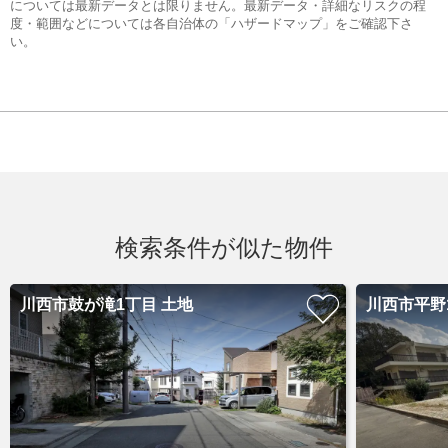
については最新データとは限りません。最新データ・詳細なリスクの程
度・範囲などについては各自治体の「ハザードマップ」をご確認下さ
い。
検索条件が似た物件
川西市鼓が滝1丁目 土地
川西市平野