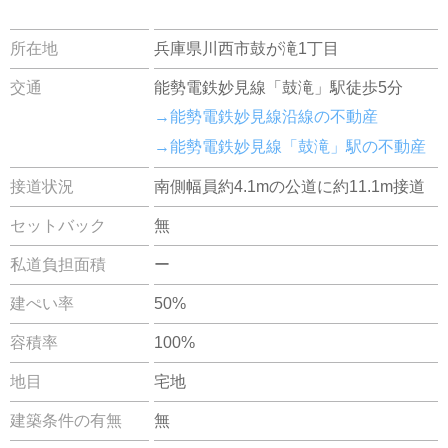
所在地
兵庫県川西市鼓が滝1丁目
交通
能勢電鉄妙見線「鼓滝」駅徒歩5分
→能勢電鉄妙見線沿線の不動産
→能勢電鉄妙見線「鼓滝」駅の不動産
接道状況
南側幅員約4.1mの公道に約11.1m接道
セットバック
無
私道負担面積
ー
建ぺい率
50%
容積率
100%
地目
宅地
建築条件の有無
無