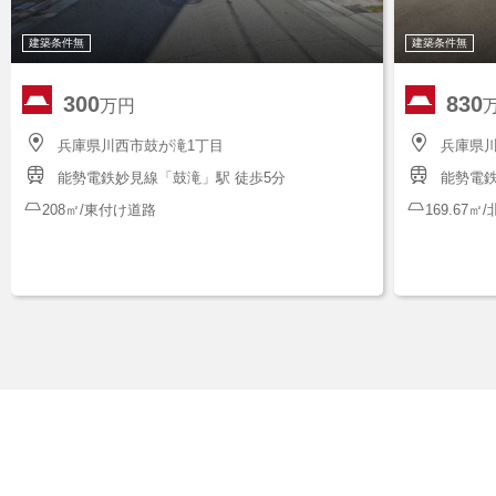
建築条件無
建築条件無
300
830
万円
兵庫県川西市鼓が滝1丁目
兵庫県川
能勢電鉄妙見線「鼓滝」駅 徒歩5分
能勢電鉄
208㎡/東付け道路
169.67