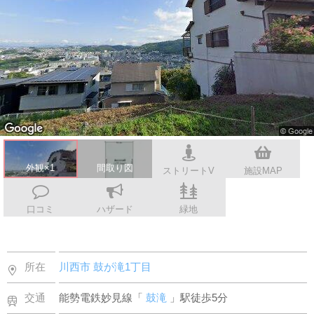
スタッフ紹介
会社案内
外観×1
間取り図
ストリートV
施設MAP
口コミ
ハザード
緑地
所在
川西市
鼓が滝1丁目
交通
能勢電鉄妙見線「
鼓滝
」駅徒歩5分