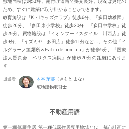
敷地面積は約53坪。南付け道路で採光良好。現況は更地の
ため、すぐに建築に取り掛かることができます。
教育施設は『K・Iキッズクラブ』徒歩6分、『多田幼稚園』
徒歩26分、『多田東小学校』徒歩20分、『多田中学校』徒
歩29分。買物施設は『イオンフードスタイル 川西店』徒
歩9分、『イズミヤ 多田店』徒歩11分など…。その他『イ
ルグラーノ製麺所＆Eat in de nomi-na』が徒歩5分、『医療
法人晋真会 ベリタス病院』が徒歩20分の距離にありま
す。
担当者
木本 茉那
（きもと まな）
宅地建物取引士
不動産用語
第一種低層住居
第一種低層住居専用地域とは、都市計画に