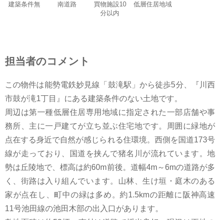
建築条件無
南道路
買物施設10
低層住居地域
分以内
担当者のコメント
この物件は能勢電鉄妙見線「鼓滝駅」から徒歩5分、『川西
市鼓が滝1丁目』にある建築条件のない土地です。
周辺は第一種低層住居専用地域に指定された一部店舗や事
務所、主に一戸建てが立ち並ぶ住宅地です。周囲に緑地が
点在する身近で自然が感じられる住環境。西側を国道173号
線が走っており、国道を挟んで猪名川が流れています。地
勢は丘陵地で、標高は約60m前後。道幅4m～6mの道路が多
く、街路は入り組んでいます。山林、生け垣・庭木のある
家が点在し、町中の緑は多め。約1.5kmの距離に阪神高速
11号池田線の池田木部の出入口があります。