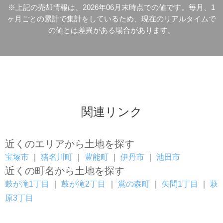
※上記の売却情報は、2026年06月末時点での値です。毎月、1
ヶ月ごとの累計で集計をしているため、現在のリアルタイムで
の値とは差異がある場合があります。
関連リンク
近くのエリアから土地を探す
宝塚市
｜
猪名川町
｜
豊能町
｜
伊丹市
｜
池田市
近くの町名から土地を探す
鼓が滝1丁目
｜
鼓が滝2丁目
｜
鴬の森町
｜
矢問1丁目
｜
萩
原3丁目