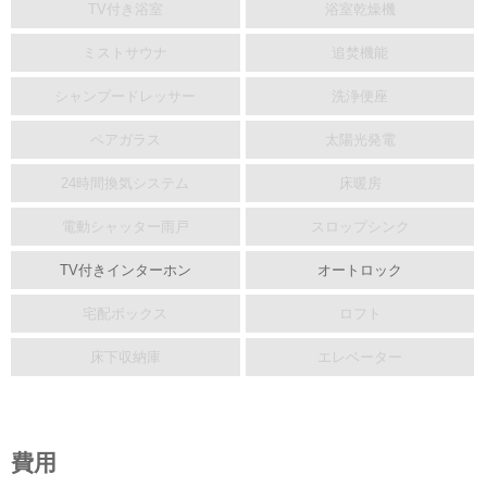
TV付き浴室
浴室乾燥機
ミストサウナ
追焚機能
シャンプードレッサー
洗浄便座
ペアガラス
太陽光発電
24時間換気システム
床暖房
電動シャッター雨戸
スロップシンク
TV付きインターホン
オートロック
宅配ボックス
ロフト
床下収納庫
エレベーター
費用