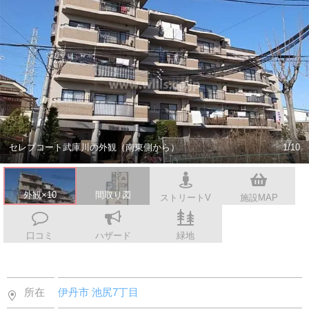
スタッフ紹介
会社案内
セレブコート武庫川の外観（南東側から）
1/10
外観×10
間取り図
ストリートV
施設MAP
口コミ
ハザード
緑地
所在
伊丹市
池尻7丁目