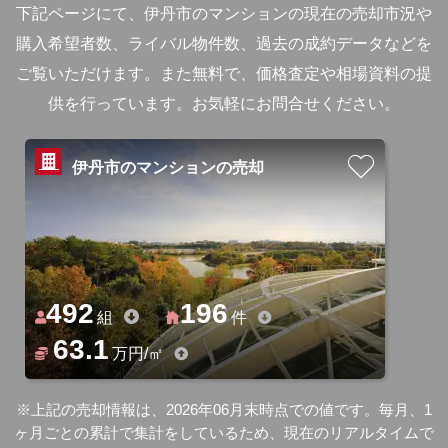
下記ページにて、伊丹市のマンションの現在の売却市況や
購入希望者数、ライバル物件数、過去の成約データなどを
ご覧いただけます。
また無料で、価格査定や相場資料の提
供を行っています。お気軽にお問合せください。
伊丹市のマンションの売却
492
196
組
件
63.1
万円/㎡
※上記の売却情報は、2026年06月末時点での値です。毎月、1
ヶ月ごとの累計で集計をしているため、現在のリアルタイムで