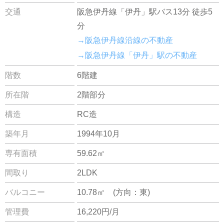
交通
阪急伊丹線「伊丹」駅バス13分 徒歩5
分
→阪急伊丹線沿線の不動産
→阪急伊丹線「伊丹」駅の不動産
階数
6階建
所在階
2階部分
構造
RC造
築年月
1994年10月
専有面積
59.62㎡
間取り
2LDK
バルコニー
10.78㎡ (方向：東)
管理費
16,220円/月