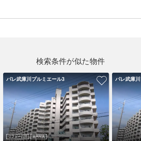
検索条件が似た物件
パレ武庫川プルミエール3
パレ武庫川
リフォーム済
室内写真