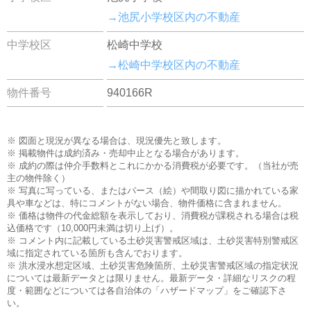
→池尻小学校区内の不動産
中学校区
松崎中学校
→松崎中学校区内の不動産
物件番号
940166R
※ 図面と現況が異なる場合は、現況優先と致します。
※ 掲載物件は成約済み・売却中止となる場合があります。
※ 成約の際は仲介手数料とこれにかかる消費税が必要です。（当社が売
主の物件除く）
※ 写真に写っている、またはパース（絵）や間取り図に描かれている家
具や車などは、特にコメントがない場合、物件価格に含まれません。
※ 価格は物件の代金総額を表示しており、消費税が課税される場合は税
込価格です（10,000円未満は切り上げ）。
※ コメント内に記載している土砂災害警戒区域は、土砂災害特別警戒区
域に指定されている箇所も含んでおります。
※ 洪水浸水想定区域、土砂災害危険箇所、土砂災害警戒区域の指定状況
については最新データとは限りません。最新データ・詳細なリスクの程
度・範囲などについては各自治体の「ハザードマップ」をご確認下さ
い。