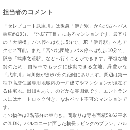
担当者のコメント
『セレブコート武庫川』は阪急「伊丹駅」から北西へバス
乗車約13分、『池尻7丁目』にあるマンションです。最寄り
の「大樋橋」バス停へは徒歩5分で、JR「伊丹駅」へもア
クセス可能。また「宮の北団地」バス停へは徒歩10分で、
阪急「武庫之荘駅」などへ行くことができます。平坦な地
勢のため、自転車でもラクに移動できる立地。緑豊かな
『武庫川』河川敷が徒歩7分の距離にあります。周辺は第一
種中高層住居専用地域内の一戸建てやマンションが混在す
る住宅地。田畑もあり、のどかな雰囲気です。エントラン
スにはオートロック付き。なおペット不可のマンションで
す。
この物件は2階部分の東向き。間取りは専有面積59.62平米
の2LDK。バルコニーに面した横長リビングのプラン。バル