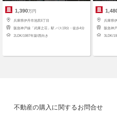
1,390
1,48
万円
兵庫県伊丹市池尻6丁目
兵庫県伊
阪急神戸線「武庫之荘」駅 バス19分・徒歩4分
阪急神戸
2LDK/1987年築/西向き
3LDK/
不動産の購入に関するお問合せ