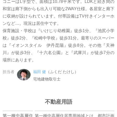
コニーはL字型で、面積は10.78平米です。LDKと続き間の
和室は廊下側からも出入り可能な2WAY仕様。各居室と廊下
に収納が設けられています。付帯設備はTV付きインターホ
ンなど…。現況は居住中です。
保育施設・学校は『いけじり幼稚園』徒歩1分、『池尻小学
校』徒歩2分、『松崎中学校』徒歩31分。最寄りのスーパー
は『イオンスタイル 伊丹昆陽』徒歩8分。その他『天神
川』が徒歩3分、『十六名公園』と『武庫川』が徒歩7分の
場所にあります。
担当者
福田 健
（ふくだ たけし）
宅地建物取引士
不動産用語
第一種中高層住
第一種中高層住居専用地域とは、都市計画