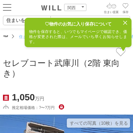
関西
住まい提案
保存
住まいをさがす
ログイン
AIウィルくんの提案
♡物件のお気に入り保存について
物件を保存すると、いつでもマイページで確認でき、価
住まいをさがす
住まいをさがす（関西）
格が変更された際は、メールでいち早くお知らせしま
住所からさがす
不動産(伊丹市
AI住まい提案を受ける
新規会員登録
す。
自宅の相場をみる
AI査定・チャット相談する
住まいをさがす
セレブコート武庫川（2階 東向
住まい事例をさが
き）
住まいを売る
不動産エージェントの提案
す
街・施設をさがす
価格査定を依頼する
住まいをつくる
1,050
営業所をさがす
万円
相場データを依頼する
町を知る
推定相場価格：?〜?万円
スタッフをさがす
店舗案内
すべての写真（10枚）を⾒る