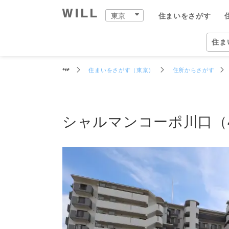
交通
周辺環境
買物施設
教育施設
物件データ
シャルマンコーポ川口
東京
住まいをさがす
購入：住まいをさがす
住まいをつくる
店舗案内
スタッフをさがす
会社案内
住ま
東京
住ま
住まいをさがす（東京）
住所からさがす
営業
中古×リフォーム
企業情報
物件
ウィ
ウィ
東京
住ま
事業
シャルマンコーポ川口（
スタ
住まいをさがす（東京）
住まいを売る（東京）
中古×リフォーム（東京）
東京の店舗一覧
ウィルグループの全スタッフ
企業情報
住所か
仲介手
チーム
恵比寿
ウィル
事業紹
TOP
TOP
TOP
TOP
TOP
TOP
相場と買いたい人を調べる
リフォーム事例集
会社概要
沿線・
買いた
リフォ
自由が
ウィル
ワンス
中古×リフォームとは
トップメッセージ
学校区
住まい
工事の
二子玉
ウィ
不動産
ョンズ
歴史・沿革
特徴か
チーム
安心の
北千住
リフォ
組織図
投資用
建物の
赤羽営
開発分
開発分譲実績
新着物
中野営
ファイ