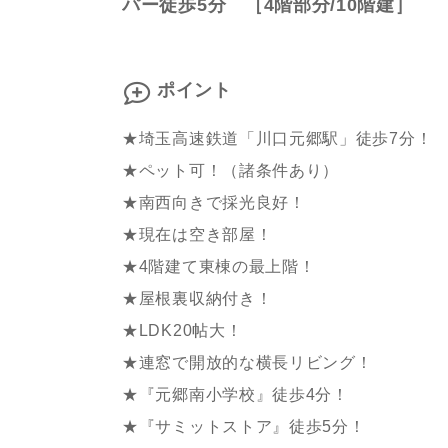
パー徒歩5分 ［4階部分/10階建］
ポイント
★埼玉高速鉄道「川口元郷駅」徒歩7分！
★ペット可！（諸条件あり）
★南西向きで採光良好！
★現在は空き部屋！
★4階建て東棟の最上階！
★屋根裏収納付き！
★LDK20帖大！
★連窓で開放的な横長リビング！
★『元郷南小学校』徒歩4分！
★『サミットストア』徒歩5分！