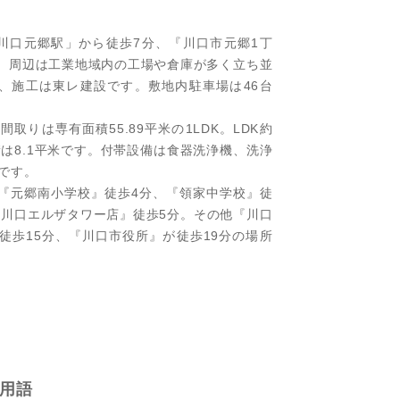
川口元郷駅」から徒歩7分、『川口市元郷1丁
す。周辺は工業地域内の工場や倉庫が多く立ち並
で、施工は東レ建設です。敷地内駐車場は46台
りは専有面積55.89平米の1LDK。LDK約
積は8.1平米です。付帯設備は食器洗浄機、洗浄
です。
『元郷南小学校』徒歩4分、『領家中学校』徒
 川口エルザタワー店』徒歩5分。その他『川口
徒歩15分、『川口市役所』が徒歩19分の場所
用語