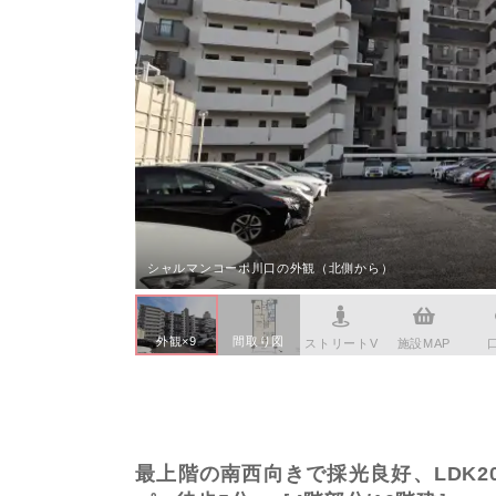
本社へのアクセス
価格変
茗荷谷
家具事
採用情報
設備か
赤坂見
賃貸事
CSR活動
シンプ
広告代
ウィルのストーリー
コンサ
会社への問合せ
デジタ
シャルマンコーポ川口の外観（北側から）
外観×9
間取り図
ストリートV
施設MAP
最上階の南西向きで採光良好、LDK2