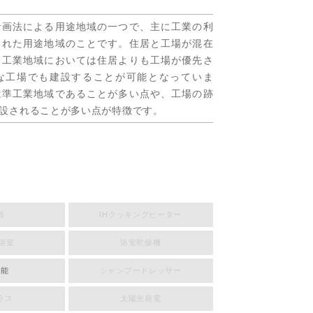
計画法による用途地域の一つで、主に工業の利
された用途地域のことです。住居と工場が混在
、工業地域においては住居よりも工場が優先さ
な工場でも建設することが可能となっていま
は準工業地域であることが多い点や、工場の跡
設されることが多い点が特徴です。
器
IHクッキングヒーター
浴室
浴室乾燥機
機能
シャンプードレッサー
ラス
太陽光発電