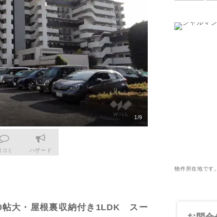
更物件をさがす
営業所
業
購入時・購入後のサポート
売主さま向けのサービス
電子公告
らさがす
附営業所
業
不動産用語
割引サービスの案内
株式関連情報
ル検索
理・クリエイティブ事業
住まいをさがすときに役立つ読
住まいを売るときに役立つ読み
会社見学会
ルティング事業
IRに関する問合せ
ルマーケティング事業
1/9
口コミ
ハザード
物件所在地です
0帖大・屋根裏収納付き1LDK スー