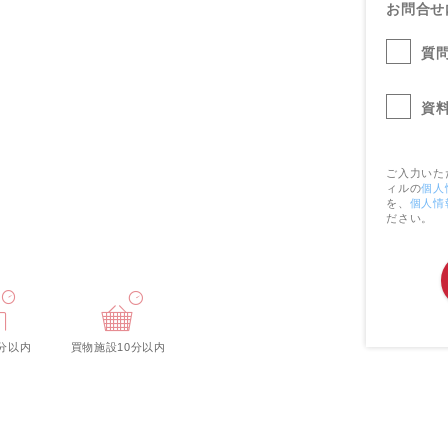
お問合せ
質
資
ご入力いた
ィルの
個人
を、
個人情
ださい。
分以内
買物施設10分以内