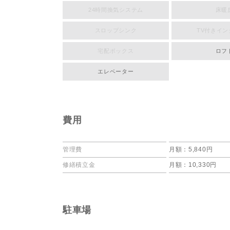
24時間換気システム
床暖
スロップシンク
TV付きイ
宅配ボックス
ロフ
エレベーター
費用
管理費
月額：5,840円
修繕積立金
月額：10,330円
駐車場