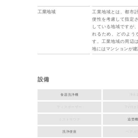
工業地域
工業地域とは、都市
便性を考慮して指定
している地域ですが
れるため、どのよう
す。工業地域の周辺
地にはマンションが建
設備
食器洗浄機
浄水
ディスポーザー
TV付き
ミストサウナ
追焚
洗浄便座
ペアガ