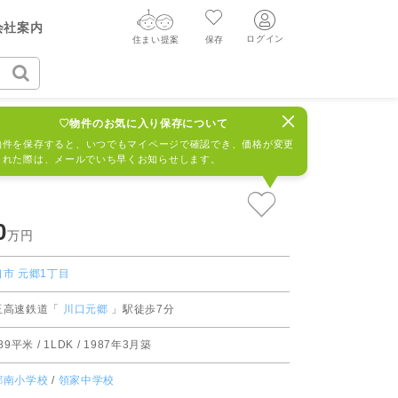
ヤル（無料通話）
会社案内
質問・見学予約する
23-545
ログイン
住まい提案
保存
ログイン
住まい提案
保存
シャルマンコーポ川口
939986R
♡物件のお気に入り保存について
ログイン
新規会員登録
AIウィルくんの提案
物件を保存すると、いつでもマイページで確認でき、価格が変更
された際は、メールでいち早くお知らせします。
グ
読みもの
ニュースリリース
AI査定・チャット相談する
新規会員登録
FF
購入に関する問合せ
不動産売却の流れ
リフォームに関する問合せ
すべてのニュースリリース
0
不動産エージェントの提案
万円
売却依頼時の契約の種類
価格査定を依頼する
口市
元郷1丁目
売却成功のコツ
玉高速鉄道「
川口元郷
」駅徒歩7分
買替え成功のポイント
相場データを依頼する
.89平米 / 1LDK / 1987年3月築
みもの
不動産の売却Q&A
郷南小学校
/
領家中学校
マンガで分かる住まいの売却