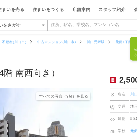
フリーダイ
2,500
万円
物件番号
939986R
住まいを売る
住まいをつくる
店舗案内
スタッフ紹介
0120-1
いをさがす
いをさがす
不動産(川口市)
中古マンション(川口市)
川口元郷駅
元郷1丁目
所をさがす
を検索する
ルが選ばれる5つの理由
ルが選ばれる理由
都
い・暮らしのサポート
紹介
特集
特集
デザイン・コンサルティン
投資家情報
4階 南西向き）
ッフをさがす
らさがす
数料が最大半額
ワークで住まい作りをサポート
営業所
のスタッフ
介
平日の家探しで仲介手数料30%O
ウィルの不動産買取
お客さまの声（リフォーム）
ウィルスタジオのスタッフ
投資家情報
TOP
TOP
2,50
駅からさがす
い人が集まる3つの理由
ーム一体型住宅ローン
丘営業所
空間デザインのスタッフ
トップサービス
新着物件お知らせメール
価格査定サービス
ウィルの中古×リフォームの本
IRニュース
所在
川
からさがす
の魅力を引き出す宣伝力
様子を共有するイエナカログ
川営業所
ルフィナンシャルコミュニケーシ
流通事業
すべての写真（9枚）を⾒る
相場データ提供サービス
AI査定＋チャット相談
知っておきたいトラブル
投資家の皆様へ
のスタッフ
交通
埼
らさがす
で売却をサポート
自社施工・自社管理体制
営業所
ーム・リノベーション事業
買替えシミュレーション
相場データ提供サービス
購入時・購入後のサポート
決算発表
建物
55
物件をさがす
検査と保証サービス
業所
譲事業
買替え成功のポイント
買替えシミュレーション
リフォームするときに役立つ読
IRカレンダー
学校
元
件をさがす
業所
ナンシャルプランニング事業
不動産相場価格推定システム
お客さまの声（売却）
IRライブラリー