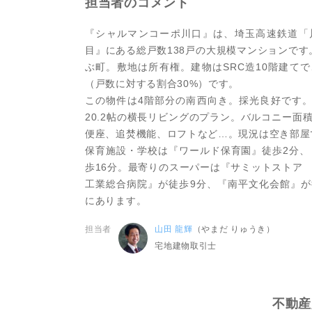
担当者のコメント
『シャルマンコーポ川口』は、埼玉高速鉄道「
目』にある総戸数138戸の大規模マンションで
ぶ町。敷地は所有権。建物はSRC造10階建て
（戸数に対する割合30%）です。
この物件は4階部分の南西向き。採光良好です。間取
20.2帖の横長リビングのプラン。バルコニー面
便座、追焚機能、ロフトなど…。現況は空き部屋
保育施設・学校は『ワールド保育園』徒歩2分、
歩16分。最寄りのスーパーは『サミットストア
工業総合病院』が徒歩9分、『南平文化会館』が
にあります。
担当者
山田 龍輝
（やまだ りゅうき）
宅地建物取引士
不動産