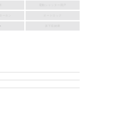
房
電動シャッター雨戸
ンターホン
オートロック
ト
床下収納庫