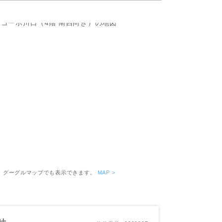
ピッタリ売却スタイル診断
売却に関する問合せ
みもの
もの
。グーグルマップでも表示できます。
MAP >