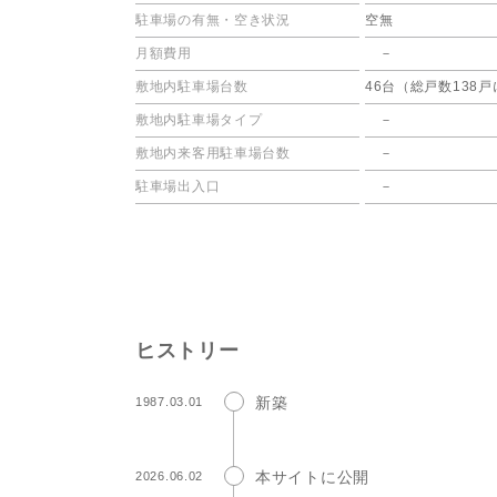
駐車場の有無
・空き状況
空無
月額費用
－
敷地内
駐車場台数
46台（総戸数138
敷地内
駐車場タイプ
－
敷地内
来客用駐車場台数
－
駐車場出入口
－
ヒストリー
新築
1987.03.01
本サイトに公開
2026.06.02