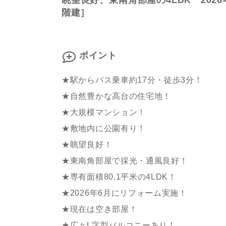
眺望良好、東南角部屋の4LDK 2026
階建］
ポイント
★駅からバス乗車約17分・徒歩3分！
★自然豊かな高台の住宅地！
★大規模マンション！
★敷地内に公園有り！
★眺望良好！
★東南角部屋で採光・通風良好！
★専有面積80.1平米の4LDK！
★2026年6月にリフォーム実施！
★現在は空き部屋！
★広々L字型バルコニーあり！