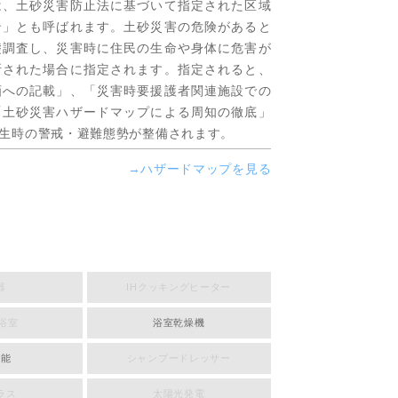
は、土砂災害防止法に基づいて指定された区域
ン」とも呼ばれます。土砂災害の危険があると
礎調査し、災害時に住民の生命や身体に危害が
断された場合に指定されます。指定されると、
画への記載」、「災害時要援護者関連施設での
「土砂災害ハザードマップによる周知の徹底」
生時の警戒・避難態勢が整備されます。
→ハザードマップを見る
器
IHクッキングヒーター
浴室
浴室乾燥機
機能
シャンプードレッサー
ラス
太陽光発電