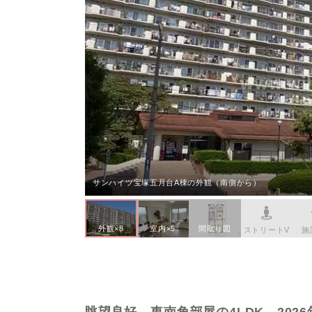
本社へのアクセス
価格変
川辺郡
家具事
採用情報
設備か
神戸市
賃貸事
CSR活動
シンプ
神戸市
広告代
ウィルのストーリー
AIで
コンサ
会社への問合せ
デジタ
サンハイツ宝塚五月台A棟の外観（南側から）
外観×8
室内×5
間取り図
ストリートV
施