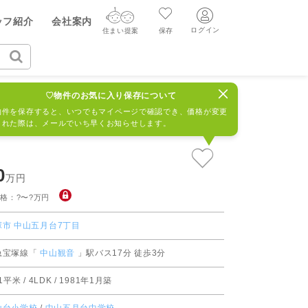
ヤル（無料通話）
ッフ紹介
会社案内
質問・見学予約する
91-930
ログイン
住まい提案
保存
ログイン
住まい提案
保存
丁目
サンハイツ宝塚五月台A棟
939961R
♡物件のお気に入り保存について
ログイン
新規会員登録
AIウィルくんの提案
物件を保存すると、いつでもマイページで確認でき、価格が変更
された際は、メールでいち早くお知らせします。
グ
読みもの
ニュースリリース
AI住まい提案を受ける
新規会員登録
FF
購入に関する問合せ
不動産売却の流れ
リフォームに関する問合せ
すべてのニュースリリース
0
AI査定・チャット相談する
万円
売却依頼時の契約の種類
格：?〜?万円
不動産エージェントの提案
売却成功のコツ
塚市
中山五月台7丁目
買替え成功のポイント
価格査定を依頼する
急宝塚線「
中山観音
」駅バス17分 徒歩3分
みもの
不動産の売却Q&A
.1平米 / 4LDK / 1981年1月築
相場データを依頼する
マンガで分かる住まいの売却