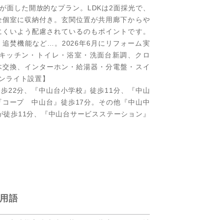
部屋が面した開放的なプラン。LDKは2面採光で、
全個室に収納付き。玄関位置が共用廊下からや
にくいよう配慮されているのもポイントです。
追焚機能など…。2026年6月にリフォーム実
キッチン・トイレ・浴室・洗面台新調、クロ
木交換、インターホン・給湯器・分電盤・スイ
ンライト設置】
歩22分、『中山台小学校』徒歩11分、『中山
『コープ 中山台』徒歩17分。その他『中山中
が徒歩11分、『中山台サービスステーション』
用語