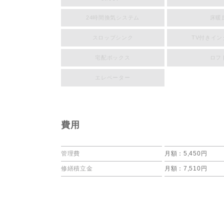
24時間換気システム
床暖
スロップシンク
TV付きイ
宅配ボックス
ロフ
エレベーター
費用
管理費
月額：5,450円
修繕積立金
月額：7,510円