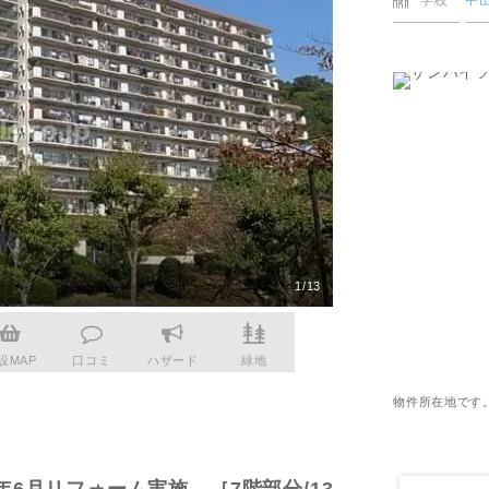
学校
中
更物件をさがす
猪名川町
業
購入時・購入後のサポート
売主さま向けのサービス
摂津市
電子公告
らさがす
東灘区
業
不動産用語
割引サービスの案内
高槻市
株式関連情報
ル検索
灘区
理・クリエイティブ事業
住まいをさがすときに役立つ読
住まいを売るときに役立つ読み
会社見学会
さがす
ルティング事業
IRに関する問合せ
ルマーケティング事業
1/13
LDK17.5帖［2026年6
設MAP
口コミ
ハザード
緑地
物件所在地です