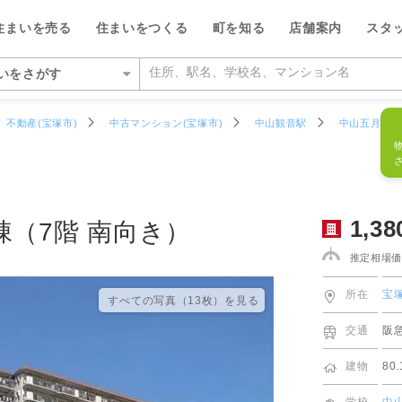
物件データ
フリーダイ
1,380
万円
物件番号
939961R
住まいを売る
住まいをつくる
町を知る
店舗案内
スタ
0120-4
いをさがす
いをさがす
不動産(宝塚市)
中古マンション(宝塚市)
中山観音駅
中山五月台7
の相場をみる
を検索する
ルが選ばれる5つの理由
ルが選ばれる理由
県
県
い・暮らしのサポート
紹介
特集
特集
大阪府
大阪府
デザイン・コンサルティン
投資家情報
い事例をさがす
らさがす
数料が最大半額
ワークで住まい作りをサポート
店
のスタッフ
介
平日の家探しで仲介手数料30%O
ウィルの不動産買取
お客さまの声（リフォーム）
池田市
箕面営業所
ウィルスタジオのスタッフ
投資家情報
TOP
TOP
1,38
（7階 南向き）
駅からさがす
い人が集まる3つの理由
ーム一体型住宅ローン
業所
空間デザインのスタッフ
トップサービス
新着物件お知らせメール
価格査定サービス
ウィルの中古×リフォームの本
箕面市
豊中営業所
IRニュース
推定相場価
施設をさがす
からさがす
の魅力を引き出す宣伝力
様子を共有するイエナカログ
業所
ルフィナンシャルコミュニケーシ
流通事業
相場データ提供サービス
AI査定＋チャット相談
知っておきたいトラブル
豊中市
江坂営業所
投資家の皆様へ
所在
宝
すべての写真（13枚）を⾒る
のスタッフ
所をさがす
らさがす
で売却をサポート
自社施工・自社管理体制
業所
ーム・リノベーション事業
買替えシミュレーション
相場データ提供サービス
購入時・購入後のサポート
吹田市
茨木営業所
決算発表
交通
阪
物件をさがす
検査と保証サービス
業所
譲事業
買替え成功のポイント
買替えシミュレーション
リフォームするときに役立つ読
豊能郡豊能町
高槻営業所
IRカレンダー
ッフをさがす
建物
80
件をさがす
業所
ナンシャルプランニング事業
不動産相場価格推定システム
お客さまの声（売却）
茨木市
本町営業所
IRライブラリー