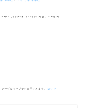
山台小学校
/
中山五月台中学校
ピッタリ売却スタイル診断
売却に関する問合せ
みもの
もの
月14日撮影］
。グーグルマップでも表示できます。
MAP >