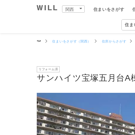
推定相場価格
交通
周辺環境
買物施設
教育施設
サンハイツ宝塚五月台A棟
関西
住まいをさがす
購入：住まいをさがす
売却：住まいを売る
住まいをつくる
町を知る
店舗案内
スタッフをさがす
会社案内
住ま
関西
住ま
住まいをさがす（関西）
住所からさがす
自宅
中古×リフォーム
企業情報
物件
ウィ
ウィ
兵庫
兵庫
住ま
事業
リフォーム済
住ま
住まいをさがす（関西）
住まいを売る（関西）
中古×リフォーム（関西）
町を知る（関西）
関西の店舗一覧
ウィルグループの全スタッフ
企業情報
住所か
仲介手
チーム
宝塚市
宝塚本
ウィル
事業紹
TOP
TOP
TOP
TOP
TOP
TOP
TOP
サンハイツ宝塚五月台A棟
相場と買いたい人を調べる
リフォーム事例集
会社概要
沿線・
買いた
リフォ
尼崎市
西宮営
ウィル
ワンス
街・
中古×リフォームとは
トップメッセージ
学校区
住まい
工事の
伊丹市
岡本営
ウィ
不動産
ョンズ
営業
歴史・沿革
特徴か
チーム
安心の
西宮市
塚口営
リフォ
組織図
投資用
建物の
芦屋市
伊丹営
開発分
スタ
開発分譲実績
新着物
川西市
川西営
ファイ