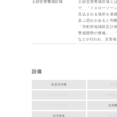
土砂災害警戒区域
土砂災害警戒区域と
で、「イエローゾー
見込まれる場所を基
及ぶ恐れがあると判
「市町村地域防災計
警戒態勢の整備」、
などが行われ、災害発
設備
食器洗浄機
浄水
ディスポーザー
TV付き
ミストサウナ
追焚
洗浄便座
ペアガ