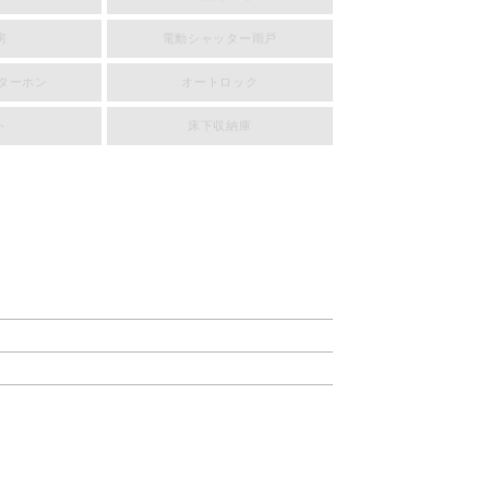
房
電動シャッター雨戸
ンターホン
オートロック
ト
床下収納庫