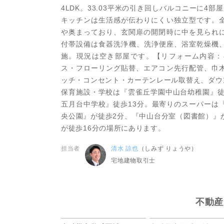
4LDK。33.03平米の引き回しバルコニーに4
キッチンは生活感が伝わりにくい独立型です。
や奥まっており、玄関扉の開閉時に中を見られ
付帯設備は食器洗浄機、洗浄便座、浴室乾燥機、
施。現況は空き部屋です。【リフォーム内容：
ス・フローリング貼替、エアコン先行配管、巾
ッチ・コンセント・カーテンレール取替え、ダウ
保育施設・学校は『雲雀丘学園中山台幼稚園』徒
五月台中学校』徒歩13分。最寄りのスーパーは
央公園』が徒歩2分、『中山台分室（図書館）』
が徒歩16分の場所にあります。
担当者
清水 諒也
（しみず りょうや）
宅地建物取引士
不動産