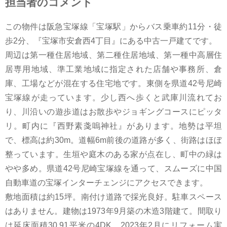
担当者のコメント
この物件は阪急宝塚線「宝塚駅」からバス乗車約11分・徒
歩2分、『宝塚市安倉西4丁目』にある中古一戸建てです。
周辺は第一種住居地域、第二種住居地域、第一種中高層住
居専用地域、準工業地域に指定された店舗や事務所、倉
庫、工場などが混在する住宅地です。東側を県道42号尼崎
宝塚線が走っています。少し西へ歩くと武庫川流れてお
り、川沿いの遊歩道はお散歩やジョギングコースにピッタ
リ。町内に『西野素戔嗚神社』があります。地勢は平坦
で、標高は約30m。道幅6m前後の道路が多く、街路はほぼ
整っています。生垣や庭木のある家が点在し、町中の緑は
やや多め。県道42号尼崎宝塚線を通って、スムーズに中国
自動車道の宝塚インターチェンジにアクセスできます。
敷地面積は約15坪。南付け道路で採光良好。駐車スペース
はありません。建物は1973年9月築の木造3階建て。間取り
は延床面積30.91平米の4DK。2023年2月にリフォーム実