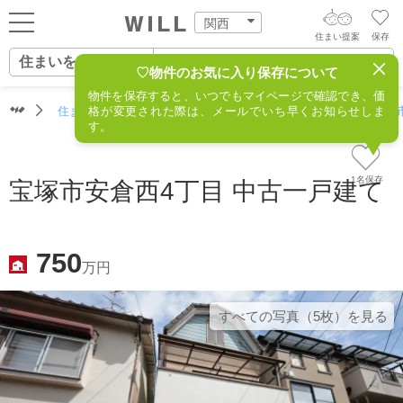
関西
住まい提案
保存
住まいをさがす
ログイン
AIウィルくんの提案
♡物件のお気に入り保存について
物件を保存すると、いつでもマイページで確認でき、価
住まいをさがす
住まいをさがす（関西）
格が変更された際は、メールでいち早くお知らせしま
住所からさがす
不動産(宝塚市
AI住まい提案を受ける
新規会員登録
す。
自宅の相場をみる
AI査定・チャット相談する
住まいをさがす
1名保存
宝塚市安倉西4丁目 中古一戸建て
住まい事例をさが
住まいを売る
不動産エージェントの提案
す
街・施設をさがす
750
価格査定を依頼する
万円
住まいをつくる
営業所をさがす
相場データを依頼する
すべての写真（5枚）を⾒る
町を知る
スタッフをさがす
店舗案内