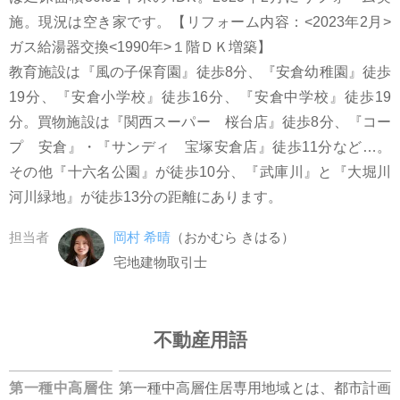
施。現況は空き家です。【リフォーム内容：<2023年2月>
ガス給湯器交換<1990年>１階ＤＫ増築】
教育施設は『風の子保育園』徒歩8分、『安倉幼稚園』徒歩
19分、『安倉小学校』徒歩16分、『安倉中学校』徒歩19
分。買物施設は『関西スーパー 桜台店』徒歩8分、『コー
プ 安倉』・『サンディ 宝塚安倉店』徒歩11分など…。
その他『十六名公園』が徒歩10分、『武庫川』と『大堀川
河川緑地』が徒歩13分の距離にあります。
担当者
岡村 希晴
（おかむら きはる）
宅地建物取引士
不動産用語
第一種中高層住
第一種中高層住居専用地域とは、都市計画