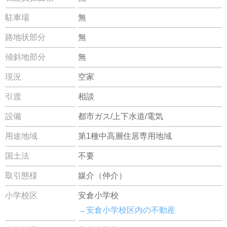
駐車場
無
路地状部分
無
傾斜地部分
無
現況
空家
引渡
相談
設備
都市ガス/上下水道/電気
用途地域
第1種中高層住居専用地域
国土法
不要
取引態様
媒介（仲介）
小学校区
安倉小学校
→安倉小学校区内の不動産