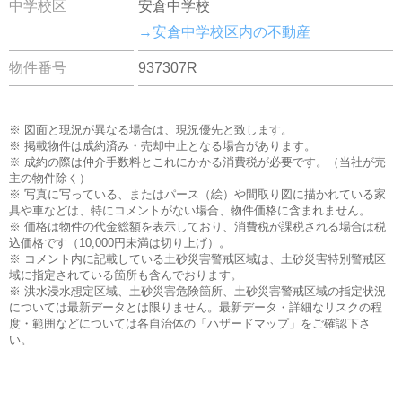
中学校区
安倉中学校
→安倉中学校区内の不動産
物件番号
937307R
※ 図面と現況が異なる場合は、現況優先と致します。
※ 掲載物件は成約済み・売却中止となる場合があります。
※ 成約の際は仲介手数料とこれにかかる消費税が必要です。（当社が売
主の物件除く）
※ 写真に写っている、またはパース（絵）や間取り図に描かれている家
具や車などは、特にコメントがない場合、物件価格に含まれません。
※ 価格は物件の代金総額を表示しており、消費税が課税される場合は税
込価格です（10,000円未満は切り上げ）。
※ コメント内に記載している土砂災害警戒区域は、土砂災害特別警戒区
域に指定されている箇所も含んでおります。
※ 洪水浸水想定区域、土砂災害危険箇所、土砂災害警戒区域の指定状況
については最新データとは限りません。最新データ・詳細なリスクの程
度・範囲などについては各自治体の「ハザードマップ」をご確認下さ
い。