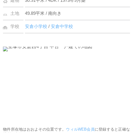
建物
30.91平米 / 4DK / 1973年9月築
土地
49.89平米 / 南向き
学校
安倉小学校
/
安倉中学校
物件所在地はおおよその位置です。
ウィルWEB会員
に登録すると正確な