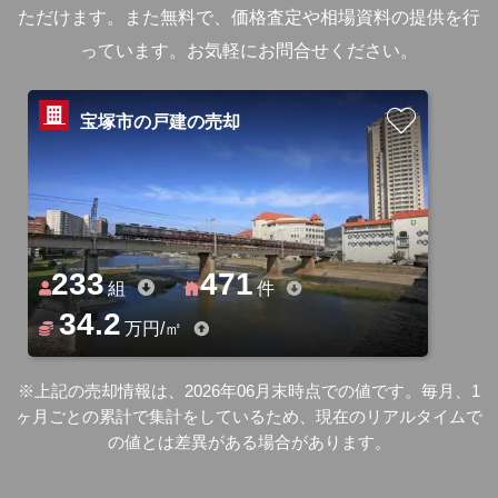
ただけます。
また無料で、価格査定や相場資料の提供を行
っています。お気軽にお問合せください。
宝塚市の戸建の売却
233
471
組
件
34.2
万円/㎡
※上記の売却情報は、2026年06月末時点での値です。毎月、1
ヶ月ごとの累計で集計をしているため、現在のリアルタイムで
の値とは差異がある場合があります。