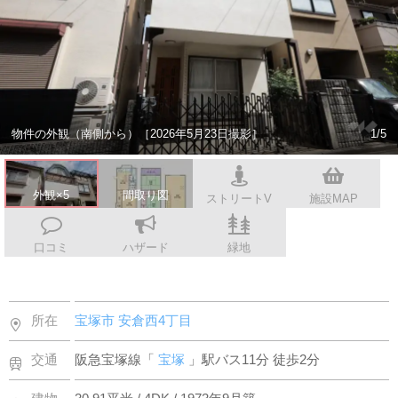
スタッフ紹介
会社案内
物件の外観（南側から）［2026年5月23日撮影］
1/5
外観×5
間取り図
ストリートV
施設MAP
口コミ
ハザード
緑地
所在
宝塚市
安倉西4丁目
交通
阪急宝塚線「
宝塚
」駅バス11分 徒歩2分