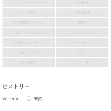
シャンプードレッサー
洗浄便座
ペアガラス
太陽光発電
24時間換気システム
床暖房
電動シャッター雨戸
スロップシンク
TV付きインターホン
オートロック
宅配ボックス
ロフト
床下収納庫
エレベーター
ヒストリー
新築
1973.09.01