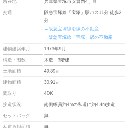
所在地
兵庫県宝塚市安倉西4丁目
交通
阪急宝塚線「宝塚」駅バス11分 徒歩2
分
→阪急宝塚線沿線の不動産
→阪急宝塚線「宝塚」駅の不動産
建物建築年月
1973年9月
構造・階数
木造 3階建
土地面積
49.89㎡
建物面積
30.91㎡
間取り
4DK
接道状況
南側幅員約4mの私道に約4.4m接道
セットバック
無
私道負担面積
無