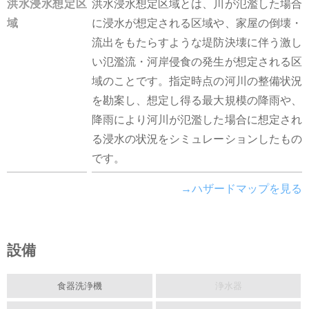
洪水浸水想定区
洪水浸水想定区域とは、川が氾濫した場合
域
に浸水が想定される区域や、家屋の倒壊・
流出をもたらすような堤防決壊に伴う激し
い氾濫流・河岸侵食の発生が想定される区
域のことです。指定時点の河川の整備状況
を勘案し、想定し得る最大規模の降雨や、
降雨により河川が氾濫した場合に想定され
る浸水の状況をシミュレーションしたもの
です。
→ハザードマップを見る
設備
食器洗浄機
浄水器