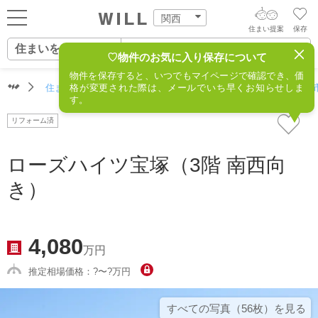
関西
住まい提案
保存
住まいをさがす
ログイン
AIウィルくんの提案
♡物件のお気に入り保存について
物件を保存すると、いつでもマイページで確認でき、価
住まいをさがす
住まいをさがす（関西）
格が変更された際は、メールでいち早くお知らせしま
住所からさがす
不動産(宝塚市
AI住まい提案を受ける
新規会員登録
す。
自宅の相場をみる
リフォーム済
AI査定・チャット相談する
住まいをさがす
住まい事例をさが
ローズハイツ宝塚（3階 南西向
住まいを売る
不動産エージェントの提案
き）
す
街・施設をさがす
価格査定を依頼する
住まいをつくる
営業所をさがす
4,080
相場データを依頼する
万円
町を知る
推定相場価格：?〜?万円
スタッフをさがす
店舗案内
すべての写真（56枚）を⾒る