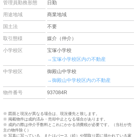
管理員勤務形態
日勤
用途地域
商業地域
国土法
不要
取引態様
媒介（仲介）
小学校区
宝塚小学校
→宝塚小学校区内の不動産
中学校区
御殿山中学校
→御殿山中学校区内の不動産
物件番号
937084R
※ 図面と現況が異なる場合は、現況優先と致します。
※ 掲載物件は成約済み・売却中止となる場合があります。
※ 成約の際は仲介手数料とこれにかかる消費税が必要です。（当社が売
主の物件除く）
※ 写真に写っている、またはパース（絵）や間取り図に描かれている家