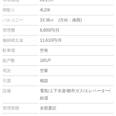
間取り
4LDK
バルコニー
33.36㎡ (方向：南西)
管理費
8,800円/月
修繕積立金
11,610円/月
駐車場
空有
総戸数
165戸
現況
空家
引渡
相談
設備
電気/上下水道/都市ガス/エレベーター/
給湯
管理形態
全部委託