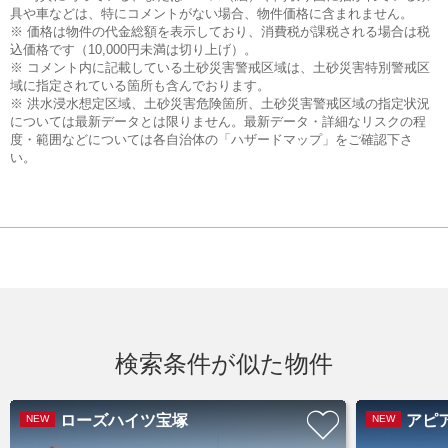
具や車などは、特にコメントがない場合、物件価格に含まれません。
※ 価格は物件の代金総額を表示しており、消費税が課税される場合は税
込価格です（10,000円未満は切り上げ）。
※ コメント内に記載している土砂災害警戒区域は、土砂災害特別警戒区
域に指定されている箇所も含んでおります。
※ 洪水浸水想定区域、土砂災害危険箇所、土砂災害警戒区域の指定状況
については最新データとは限りません。最新データ・詳細なリスクの程
度・範囲などについては各自治体の「ハザードマップ」をご確認下さ
い。
検索条件が似た物件
ローズハイツ宝塚
アピ
NEW
NEW