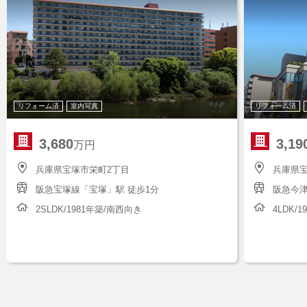
リフォーム済
室内写真
リフォーム済
3,680
3,19
万円
兵庫県宝塚市栄町2丁目
兵庫県宝
阪急宝塚線「宝塚」駅 徒歩1分
阪急今津
2SLDK/1981年築/南西向き
4LDK/