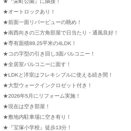
★『栄町公園』に隣接！
★オートロックあり！
★前面一面リバービューの眺め！
★南西向きの三方角部屋で日当たり・通風良好！
★専有面積89.25平米の4LDK！
★コの字型の引き回し3面バルコニー！
★全居室バルコニーに面す！
★LDKと洋室はフレキシブルに使える続き間！
★大型ウォークインクロゼット付き！
★2026年5月にリフォーム実施！
★現在は空き部屋！
★敷地内駐車場に空き有り！
★『宝塚小学校』徒歩13分！