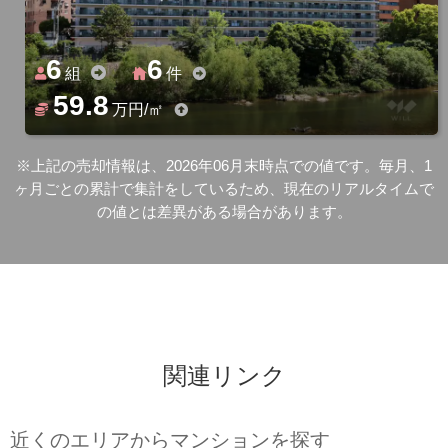
6
6
組
件
59.8
万円/㎡
※上記の売却情報は、2026年06月末時点での値です。毎月、1
ヶ月ごとの累計で集計をしているため、現在のリアルタイムで
の値とは差異がある場合があります。
関連リンク
近くのエリアからマンションを探す