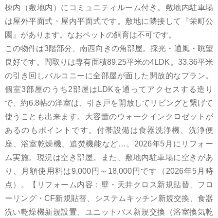
棟内（敷地内）にコミュニティルーム付き。敷地内駐車場
は屋外平面式・屋内平面式です。敷地に隣接して『栄町公
園』があります。なおペットの飼育は不可です。
この物件は3階部分、南西向きの角部屋。採光・通風・眺望
良好です。間取りは専有面積89.25平米の4LDK。33.36平米
の引き回しバルコニーに全部屋が面した開放的なプラン。
個室3部屋のうち2部屋はLDKを通ってアクセスする造り
で、約6.8帖の洋室は、引き戸を開放してリビングと繋げて
使うことも出来ます。大容量のウォークインクロゼットが
あるのもポイントです。付帯設備は食器洗浄機、洗浄便
座、浴室乾燥機、追焚機能など…。2026年5月にリフォー
ム実施。現況は空き部屋。また、敷地内駐車場に空きがあ
り、月額使用料は9,000円～18,000円です（2026年5月時
点）。【リフォーム内容：壁・天井クロス新規貼替、フロ
ーリング・CF新規貼替、システムキッチン新規交換、食器
洗い乾燥機新規設置、ユニットバス新規交換（浴室換気乾