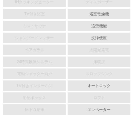
IHクッキングヒーター
ディスポーザー
TV付き浴室
浴室乾燥機
ミストサウナ
追焚機能
シャンプードレッサー
洗浄便座
ペアガラス
太陽光発電
24時間換気システム
床暖房
電動シャッター雨戸
スロップシンク
TV付きインターホン
オートロック
宅配ボックス
ロフト
床下収納庫
エレベーター