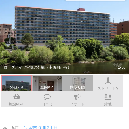
スタッフ紹介
会社案内
ローズハイツ宝塚の外観（南西側から）
1/56
外観×31
室内×25
間取り図
ストリートV
施設MAP
口コミ
ハザード
緑地
所在
宝塚市
栄町2丁目