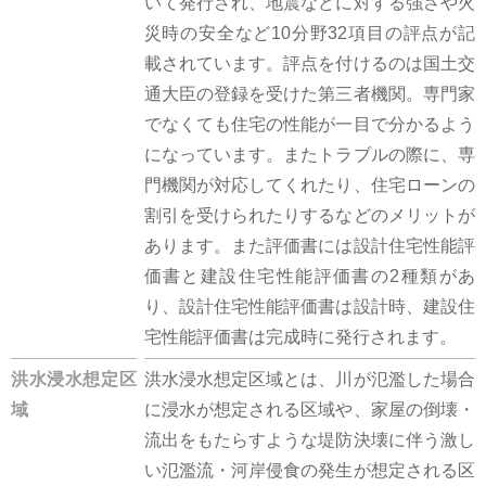
いて発行され、地震などに対する強さや火
災時の安全など10分野32項目の評点が記
載されています。評点を付けるのは国土交
通大臣の登録を受けた第三者機関。専門家
でなくても住宅の性能が一目で分かるよう
になっています。またトラブルの際に、専
門機関が対応してくれたり、住宅ローンの
割引を受けられたりするなどのメリットが
あります。また評価書には設計住宅性能評
価書と建設住宅性能評価書の2種類があ
り、設計住宅性能評価書は設計時、建設住
宅性能評価書は完成時に発行されます。
洪水浸水想定区
洪水浸水想定区域とは、川が氾濫した場合
域
に浸水が想定される区域や、家屋の倒壊・
流出をもたらすような堤防決壊に伴う激し
い氾濫流・河岸侵食の発生が想定される区