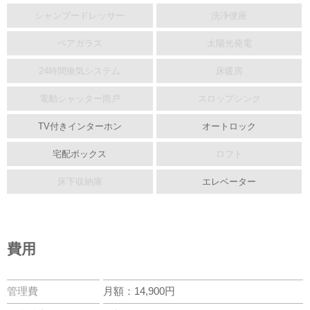
シャンプードレッサー
洗浄便座
ペアガラス
太陽光発電
24時間換気システム
床暖房
電動シャッター雨戸
スロップシンク
TV付きインターホン
オートロック
宅配ボックス
ロフト
床下収納庫
エレベーター
費用
管理費
月額：14,900円