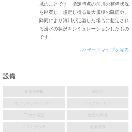
域のことです。指定時点の河川の整備状況
を勘案し、想定し得る最大規模の降雨や、
降雨により河川が氾濫した場合に想定され
る浸水の状況をシミュレーションしたもの
です。
→ハザードマップを見る
設備
食器洗浄機
浄水器
IHクッキングヒーター
ディスポーザー
TV付き浴室
浴室乾燥機
ミストサウナ
追焚機能