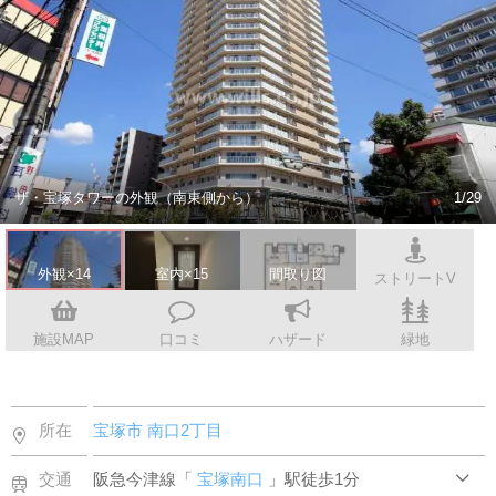
スタッフ紹介
会社案内
ザ・宝塚タワーの外観（南東側から）
1/29
外観×14
室内×15
間取り図
ストリートV
施設MAP
口コミ
ハザード
緑地
所在
宝塚市
南口2丁目
交通
阪急今津線「
宝塚南口
」駅徒歩1分