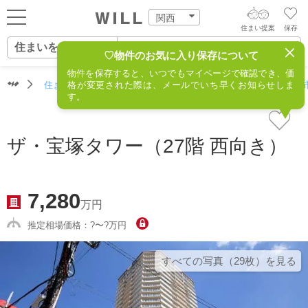
関西
住まい提案
保存
住まいをさがす
ログイン
AIウィルくんの提案
♡物件のお気に入り保存について
物件を保存すると、いつでもマイページで確認でき、価
住まいをさがす
住まいをさがす（関西）
格が変更された際は、メールでいち早くお知らせしま
住所からさがす
不動産(宝塚市
AI住まい提案を受ける
新規会員登録
す。
自宅の相場をみる
AI査定・チャット相談する
住まいをさがす
ザ・宝塚タワー（27階 西向き）
住まい事例をさが
住まいを売る
不動産エージェントの提案
す
街・施設をさがす
7,280
価格査定を依頼する
万円
住まいをつくる
推定相場価格：?〜?万円
営業所をさがす
相場データを依頼する
町を知る
すべての写真（29枚）を⾒る
スタッフをさがす
店舗案内