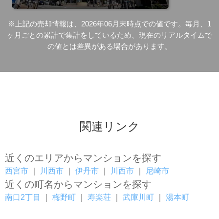
※上記の売却情報は、2026年06月末時点での値です。毎月、1
ヶ月ごとの累計で集計をしているため、現在のリアルタイムで
の値とは差異がある場合があります。
関連リンク
近くのエリアからマンションを探す
西宮市
｜
川西市
｜
伊丹市
｜
川西市
｜
尼崎市
近くの町名からマンションを探す
南口2丁目
｜
梅野町
｜
寿楽荘
｜
武庫川町
｜
湯本町