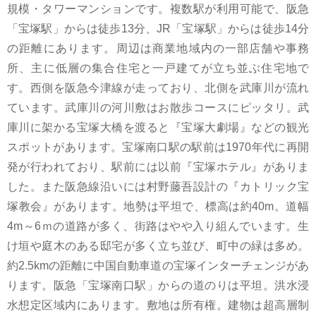
規模・タワーマンションです。複数駅が利用可能で、阪急
「宝塚駅」からは徒歩13分、JR「宝塚駅」からは徒歩14分
の距離にあります。周辺は商業地域内の一部店舗や事務
所、主に低層の集合住宅と一戸建てが立ち並ぶ住宅地で
す。西側を阪急今津線が走っており、北側を武庫川が流れ
ています。武庫川の河川敷はお散歩コースにピッタリ。武
庫川に架かる宝塚大橋を渡ると『宝塚大劇場』などの観光
スポットがあります。宝塚南口駅の駅前は1970年代に再開
発が行われており、駅前には以前『宝塚ホテル』がありま
した。また阪急線沿いには村野藤吾設計の『カトリック宝
塚教会』があります。地勢は平坦で、標高は約40m。道幅
4m～6ｍの道路が多く、街路はやや入り組んでいます。生
け垣や庭木のある邸宅が多く立ち並び、町中の緑は多め。
約2.5kmの距離に中国自動車道の宝塚インターチェンジがあ
ります。阪急「宝塚南口駅」からの道のりは平坦。洪水浸
水想定区域内にあります。敷地は所有権。建物は超高層制