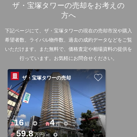
ザ・宝塚タワーの売却をお考えの
方へ
下記ページにて、ザ・宝塚タワーの現在の売却市況や購入
希望者数、ライバル物件数、過去の成約データなどをご覧
いただけます。
また無料で、価格査定や相場資料の提供を
行っています。お気軽にお問合せください。
ザ・宝塚タワーの売却
16
4
組
件
59.8
万円/㎡