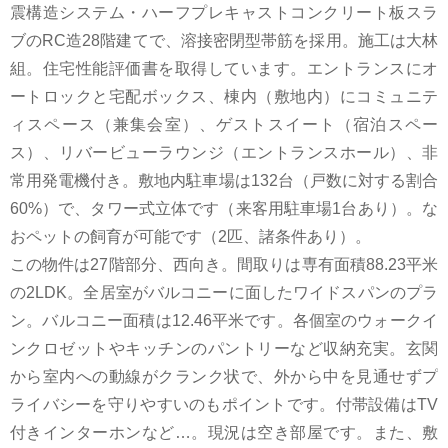
震構造システム・ハーフプレキャストコンクリート板スラ
ブのRC造28階建てで、溶接密閉型帯筋を採用。施工は大林
組。住宅性能評価書を取得しています。エントランスにオ
ートロックと宅配ボックス、棟内（敷地内）にコミュニテ
ィスペース（兼集会室）、ゲストスイート（宿泊スペー
ス）、リバービューラウンジ（エントランスホール）、非
常用発電機付き。敷地内駐車場は132台（戸数に対する割合
60%）で、タワー式立体です（来客用駐車場1台あり）。な
おペットの飼育が可能です（2匹、諸条件あり）。
この物件は27階部分、西向き。間取りは専有面積88.23平米
の2LDK。全居室がバルコニーに面したワイドスパンのプラ
ン。バルコニー面積は12.46平米です。各個室のウォークイ
ンクロゼットやキッチンのパントリーなど収納充実。玄関
から室内への動線がクランク状で、外から中を見通せずプ
ライバシーを守りやすいのもポイントです。付帯設備はTV
付きインターホンなど…。現況は空き部屋です。また、敷