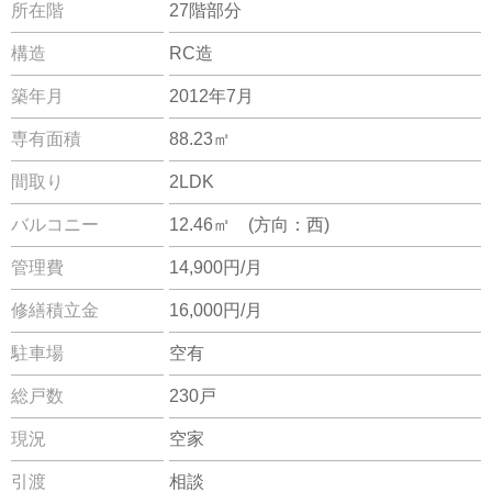
所在階
27階部分
構造
RC造
築年月
2012年7月
専有面積
88.23㎡
間取り
2LDK
バルコニー
12.46㎡ (方向：西)
管理費
14,900円/月
修繕積立金
16,000円/月
駐車場
空有
総戸数
230戸
現況
空家
引渡
相談