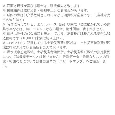
※ 図面と現況が異なる場合は、現況優先と致します。
※ 掲載物件は成約済み・売却中止となる場合があります。
※ 成約の際は仲介手数料とこれにかかる消費税が必要です。（当社が売
主の物件除く）
※ 写真に写っている、またはパース（絵）や間取り図に描かれている家
具や車などは、特にコメントがない場合、物件価格に含まれません。
※ 価格は物件の代金総額を表示しており、消費税が課税される場合は税
込価格です（10,000円未満は切り上げ）。
※ コメント内に記載している土砂災害警戒区域は、土砂災害特別警戒区
域に指定されている箇所も含んでおります。
※ 洪水浸水想定区域、土砂災害危険箇所、土砂災害警戒区域の指定状況
については最新データとは限りません。最新データ・詳細なリスクの程
度・範囲などについては各自治体の「ハザードマップ」をご確認下さ
い。