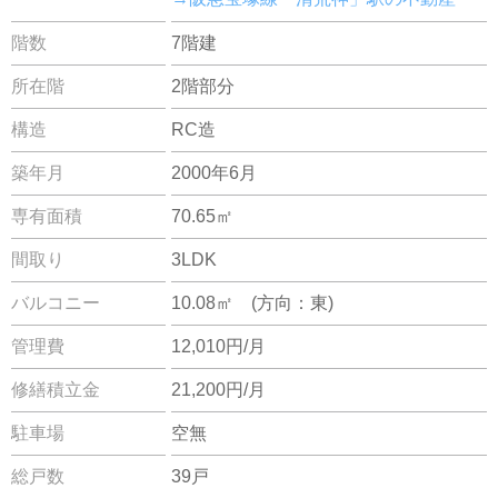
階数
7階建
所在階
2階部分
構造
RC造
築年月
2000年6月
専有面積
70.65㎡
間取り
3LDK
バルコニー
10.08㎡ (方向：東)
管理費
12,010円/月
修繕積立金
21,200円/月
駐車場
空無
総戸数
39戸