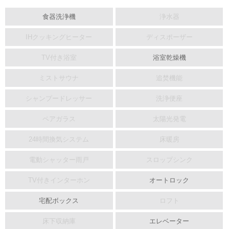
食器洗浄機
浄水器
IHクッキングヒーター
ディスポーザー
TV付き浴室
浴室乾燥機
ミストサウナ
追焚機能
シャンプードレッサー
洗浄便座
ペアガラス
太陽光発電
24時間換気システム
床暖房
電動シャッター雨戸
スロップシンク
TV付きインターホン
オートロック
宅配ボックス
ロフト
床下収納庫
エレベーター