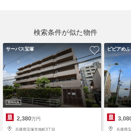
検索条件が似た物件
サーパス宝塚
ピピアめふ
室内写真
2,380
3,08
万円
兵庫県宝塚市旭町3丁目
兵庫県宝