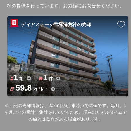
料の提供を行っています。お気軽にお問合せください。
ディアステージ宝塚清荒神の売却
1
1
組
件
59.8
万円/㎡
※上記の売却情報は、2026年06月末時点での値です。毎月、1
ヶ月ごとの累計で集計をしているため、現在のリアルタイムで
の値とは差異がある場合があります。