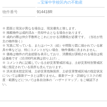
→宝塚中学校区内の不動産
物件番号
914418R
※ 図面と現況が異なる場合は、現況優先と致します。
※ 掲載物件は成約済み・売却中止となる場合があります。
※ 成約の際は仲介手数料とこれにかかる消費税が必要です。（当社が売
主の物件除く）
※ 写真に写っている、またはパース（絵）や間取り図に描かれている家
具や車などは、特にコメントがない場合、物件価格に含まれません。
※ 価格は物件の代金総額を表示しており、消費税が課税される場合は税
込価格です（10,000円未満は切り上げ）。
※ コメント内に記載している土砂災害警戒区域は、土砂災害特別警戒区
域に指定されている箇所も含んでおります。
※ 洪水浸水想定区域、土砂災害危険箇所、土砂災害警戒区域の指定状況
については最新データとは限りません。最新データ・詳細なリスクの程
度・範囲などについては各自治体の「ハザードマップ」をご確認下さ
い。