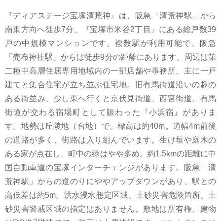
『ディアステージ宝塚清荒神』は、阪急「清荒神駅」から
南東方向へ徒歩7分、『宝塚市米谷2丁目』にある総戸数39
戸の中規模マンションです。複数駅が利用可能で、阪急
「売布神社駅」からは徒歩9分の距離にあります。周辺は第
二種中高層住居専用地域内の一部店舗や事務所、主に一戸
建てと集合住宅が立ち並ぶ住宅地。旧有馬街道沿いの趣の
ある街並み、少し東へ行くと京伏見街道、西宮街道、有馬
街道が交わる宿場町として賑わった『小浜宿』がありま
す。地勢は丘陵地（台地）で、標高は約40m。道幅4m前後
の道路が多く、街路は入り組んでいます。生け垣や庭木の
ある家が点在し、町中の緑はやや多め。約1.5kmの距離に中
国自動車道の宝塚インターチェンジがあります。阪急「清
荒神駅」からの道のりにややアップダウンがあり、駅との
高低差は約5m。洪水浸水想定区域、土砂災害危険箇所、土
砂災害警戒区域の指定はありません。敷地は所有権。建物