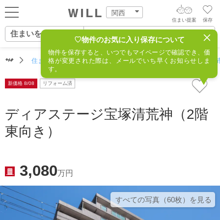
関西
住まい提案
保存
住まいをさがす
ログイン
AIウィルくんの提案
♡物件のお気に入り保存について
物件を保存すると、いつでもマイページで確認でき、価
住まいをさがす
住まいをさがす（関西）
格が変更された際は、メールでいち早くお知らせしま
住所からさがす
不動産(宝塚市
AI住まい提案を受ける
新規会員登録
す。
自宅の相場をみる
新価格 8/08
リフォーム済
AI査定・チャット相談する
住まいをさがす
住まい事例をさが
ディアステージ宝塚清荒神（2階
住まいを売る
不動産エージェントの提案
東向き）
す
街・施設をさがす
価格査定を依頼する
住まいをつくる
営業所をさがす
3,080
相場データを依頼する
万円
町を知る
スタッフをさがす
すべての写真（60枚）を⾒る
店舗案内