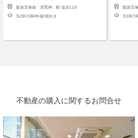
阪急宝塚線「清荒神」駅 徒歩11分
阪急宝塚
3LDK/1994年築/南向き
3LDK/
不動産の購入に関するお問合せ