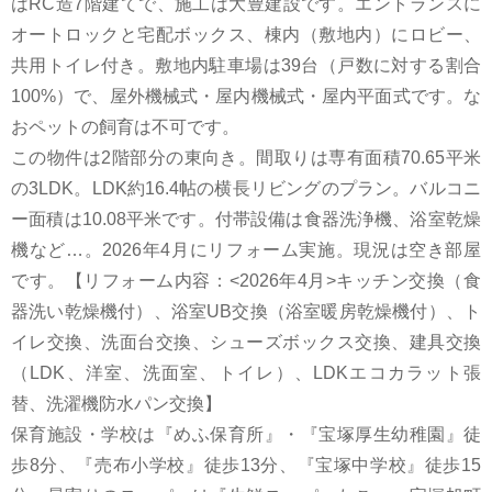
はRC造7階建てで、施工は大豊建設です。エントランスに
オートロックと宅配ボックス、棟内（敷地内）にロビー、
共用トイレ付き。敷地内駐車場は39台（戸数に対する割合
100%）で、屋外機械式・屋内機械式・屋内平面式です。な
おペットの飼育は不可です。
この物件は2階部分の東向き。間取りは専有面積70.65平米
の3LDK。LDK約16.4帖の横長リビングのプラン。バルコニ
ー面積は10.08平米です。付帯設備は食器洗浄機、浴室乾燥
機など…。2026年4月にリフォーム実施。現況は空き部屋
です。【リフォーム内容：<2026年4月>キッチン交換（食
器洗い乾燥機付）、浴室UB交換（浴室暖房乾燥機付）、ト
イレ交換、洗面台交換、シューズボックス交換、建具交換
（LDK、洋室、洗面室、トイレ）、LDKエコカラット張
替、洗濯機防水パン交換】
保育施設・学校は『めふ保育所』・『宝塚厚生幼稚園』徒
歩8分、『売布小学校』徒歩13分、『宝塚中学校』徒歩15