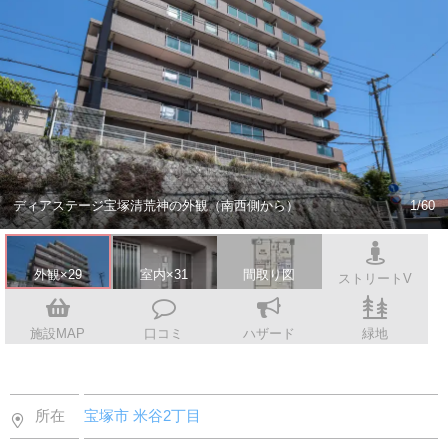
スタッフ紹介
会社案内
ディアステージ宝塚清荒神の外観（南西側から）
1/60
外観×29
室内×31
間取り図
ストリートV
施設MAP
口コミ
ハザード
緑地
所在
宝塚市
米谷2丁目