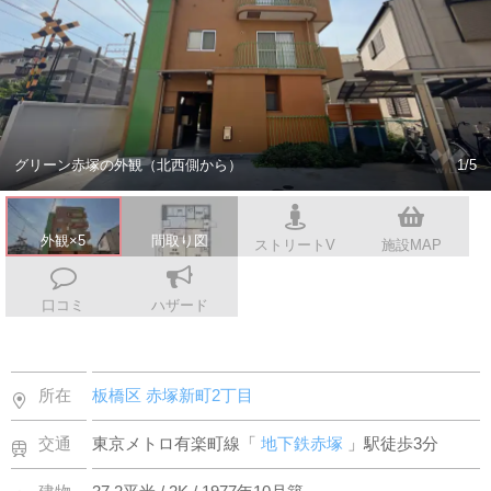
会社案内
グリーン赤塚の外観（北西側から）
1/5
外観×5
間取り図
ストリートV
施設MAP
口コミ
ハザード
所在
板橋区
赤塚新町2丁目
交通
東京メトロ有楽町線「
地下鉄赤塚
」駅徒歩3分