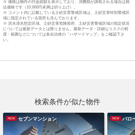
※ 価格は物件の代金総額を表示しており、消費税が課税される場合は税
込価格です（10,000円未満は切り上げ）。
※ コメント内に記載している土砂災害警戒区域は、土砂災害特別警戒区
域に指定されている箇所も含んでおります。
※ 洪水浸水想定区域、土砂災害危険箇所、土砂災害警戒区域の指定状況
については最新データとは限りません。最新データ・詳細なリスクの程
度・範囲などについては各自治体の「ハザードマップ」をご確認下さ
い。
検索条件が似た物件
セブンマンション
バロ
NEW
NEW