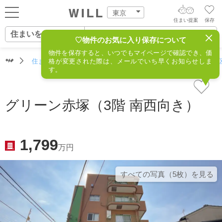
東京
住まい提案
保存
住まいをさがす
ログイン
AIウィルくんの提案
♡物件のお気に入り保存について
物件を保存すると、いつでもマイページで確認でき、価
住まいをさがす
住まいをさがす（東京）
格が変更された際は、メールでいち早くお知らせしま
住所からさがす
不動産(板橋区
AI査定・チャット相談する
新規会員登録
す。
営業所をさがす
住まいをさがす
不動産エージェントの提案
グリーン赤塚（3階 南西向き）
スタッフをさがす
価格査定を依頼する
住まいを売る
1,799
相場データを依頼する
万円
住まいをつくる
すべての写真（5枚）を⾒る
店舗案内
スタッフ紹介