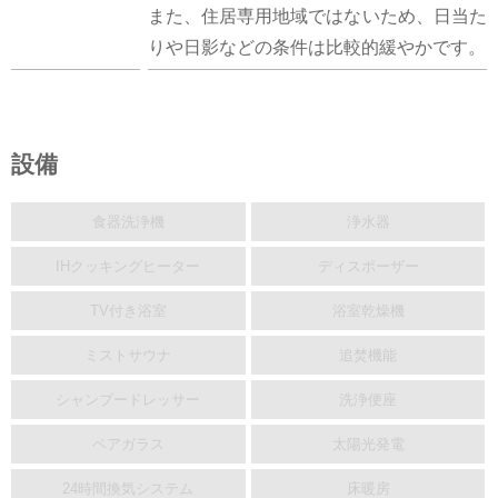
また、住居専用地域ではないため、日当た
りや日影などの条件は比較的緩やかです。
設備
食器洗浄機
浄水器
IHクッキングヒーター
ディスポーザー
TV付き浴室
浴室乾燥機
ミストサウナ
追焚機能
シャンプードレッサー
洗浄便座
ペアガラス
太陽光発電
24時間換気システム
床暖房