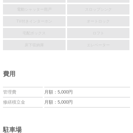
電動シャッター雨戸
スロップシンク
TV付きインターホン
オートロック
宅配ボックス
ロフト
床下収納庫
エレベーター
費用
管理費
月額：5,000円
修繕積立金
月額：5,000円
駐車場