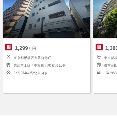
1,299
1,38
万円
東京都板橋区大谷口北町
東京都
東武東上線「中板橋」駅 徒歩10分
都営三田
2K/1974年築/北東向き
1R/19