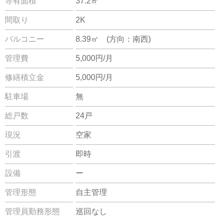
専有面積
37.2㎡
間取り
2K
バルコニー
8.39㎡ (方向：南西)
管理費
5,000円/月
修繕積立金
5,000円/月
駐車場
無
総戸数
24戸
現況
空家
引渡
即時
設備
ー
管理形態
自主管理
管理員勤務形態
巡回なし