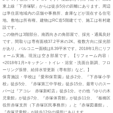
東上線「下赤塚駅」からは徒歩5分の距離にあります。周辺
は準住居地域内の店舗や事務所、倉庫などが混在する住宅
地。敷地は所有権。建物はRC造5階建てで、施工は有村建
設です。
この物件は3階部分。南西向きの角部屋で、採光・通風良好
です。間取りは専有面積37.2平米の2K。複数方向に採光部
があり、バルコニー面積は8.39平米です。2018年1月にリフ
ォーム実施。現況は空き部屋です。【リフォーム内容：
<2018年1月>キッチン・トイレ・浴室・洗面台新調、フロ
ーリング張替、給排水管更新（専有部）など。】
保育施設・学校は『愛和保育園』徒歩2分、『下赤塚小学
校』徒歩5分、『赤塚第三中学校』徒歩15分。最寄りのスー
パーは『アコレ 赤塚新町店』徒歩1分。その他『ゆりの木
児童館』が徒歩7分、『赤塚体育館』が徒歩11分、『板橋区
役所赤塚支所（下赤塚区民事務所）』と『赤塚図書館』、
『赤塚児童館』が徒歩12分の場所にあります。