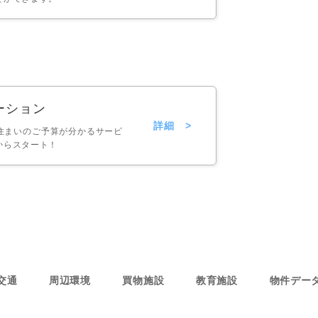
ーション
詳細 >
住まいのご予算が分かるサービ
からスタート！
交通
周辺環境
買物施設
教育施設
物件デー