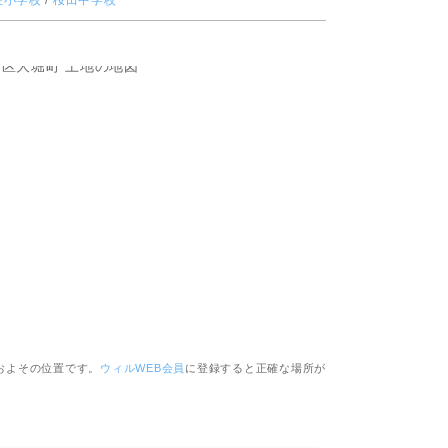
住小学校
/
桜田中学校
ピッタリ売却スタイル診断
売却に関する問合せ
みもの
もの
およその位置です。
ウィルWEB会員
に登録すると正確な場所が