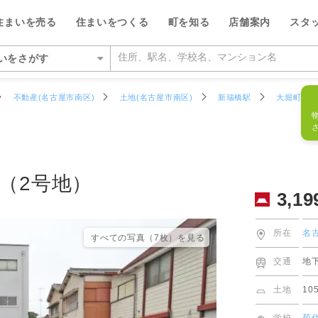
フリーダイ
3,199
万円
物件番号
906113R
住まいを売る
住まいをつくる
町を知る
店舗案内
スタ
0120-7
いをさがす
いをさがす
不動産(名古屋市南区)
土地(名古屋市南区)
新瑞橋駅
大堀町
の相場をみる
を検索する
ルが選ばれる5つの理由
ルが選ばれる理由
県
県
い・暮らしのサポート
紹介
特集
特集
デザイン・コンサルティン
投資家情報
い事例をさがす
らさがす
数料が最大半額
ワークで住まい作りをサポート
市千種区
営業所
のスタッフ
介
平日の家探しで仲介手数料30%O
ウィルの不動産買取
お客さまの声（リフォーム）
ウィルスタジオのスタッフ
投資家情報
TOP
TOP
（2号地）
3,19
駅からさがす
い人が集まる3つの理由
ーム一体型住宅ローン
市名東区
営業所
空間デザインのスタッフ
トップサービス
新着物件お知らせメール
価格査定サービス
ウィルの中古×リフォームの本
IRニュース
施設をさがす
からさがす
の魅力を引き出す宣伝力
様子を共有するイエナカログ
市中区
営業所
ルフィナンシャルコミュニケーシ
流通事業
相場データ提供サービス
AI査定＋チャット相談
知っておきたいトラブル
投資家の皆様へ
所在
名
すべての写真（7枚）を⾒る
のスタッフ
所をさがす
らさがす
で売却をサポート
自社施工・自社管理体制
市昭和区
通営業所
ーム・リノベーション事業
買替えシミュレーション
相場データ提供サービス
購入時・購入後のサポート
決算発表
交通
地
物件をさがす
検査と保証サービス
市東区
営業所
譲事業
買替え成功のポイント
買替えシミュレーション
リフォームするときに役立つ読
IRカレンダー
ッフをさがす
土地
10
件をさがす
市守山区
営業所
ナンシャルプランニング事業
不動産相場価格推定システム
お客さまの声（売却）
IRライブラリー