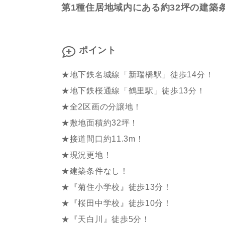
第1種住居地域内にある約32坪の建築
ポイント
★地下鉄名城線「新瑞橋駅」徒歩14分！
★地下鉄桜通線「鶴里駅」徒歩13分！
★全2区画の分譲地！
★敷地面積約32坪！
★接道間口約11.3m！
★現況更地！
★建築条件なし！
★『菊住小学校』徒歩13分！
★『桜田中学校』徒歩10分！
★『天白川』徒歩5分！