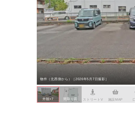
本社へのアクセス
価格変
名古屋
家具事
採用情報
設備か
名古屋
賃貸事
CSR活動
シンプ
名古屋
広告代
ウィルのストーリー
AIで
名古屋
コンサ
会社への問合せ
長久手
デジタ
尾張旭
日進市
物件（北西側から）［2026年5月7日撮影］
名古屋
名古屋
外観×7
間取り図
ストリートV
施設MAP
名古屋