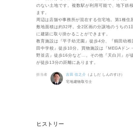
のない土地です。複数駅が利用可能で、地下鉄桜
ます。
周辺は店舗や事務所が混在する住宅地。第1種住
敷地面積は約32坪。全2区画の分譲地のうちの
に建築に取り掛かることができます。
教育施設は『平子幼児園』徒歩4分、『鶴田幼稚
田中学校』徒歩10分。買物施設は『MEGAド
野並店』徒歩16分など…。その他『天白川』が
が徒歩13分の距離にあります。
担当者
吉田 信之介
（よしだ しんのすけ）
宅地建物取引士
ヒストリー