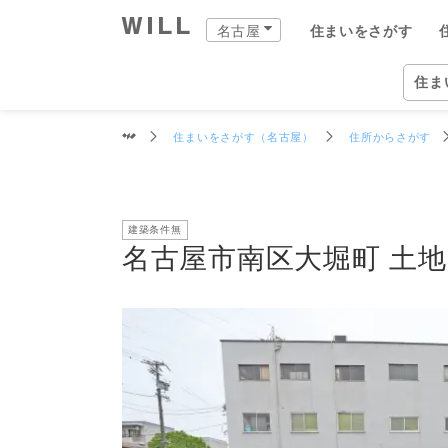
交通
周辺環境
買物施設
教育施設
物件データ
名古屋市南区大堀町 土地
名古屋
住まいをさがす
購入：住まいをさがす
売却：住まいを売る
住まいをつくる
町を知る
店舗案内
スタッフをさがす
会社案内
住ま
名古屋
住ま
住まいをさがす（名古屋）
住所からさがす
自宅
中古×リフォーム
企業情報
物件
ウィ
ウィ
愛知
愛知
住ま
事業
建築条件無
住ま
住まいをさがす（名古屋）
住まいを売る（名古屋）
中古×リフォーム（名古屋）
町を知る（名古屋）
名古屋の店舗一覧
ウィルグループの全スタッフ
企業情報
住所か
仲介手
チーム
名古屋
覚王山
ウィル
事業紹
TOP
TOP
TOP
TOP
TOP
TOP
TOP
名古屋市南区大堀町 土地
相場と買いたい人を調べる
リフォーム事例集
会社概要
沿線・
買いた
リフォ
名古屋
藤が丘
ウィル
ワンス
街・
中古×リフォームとは
トップメッセージ
学校区
住まい
工事の
名古屋
御器所
ウィ
不動産
ョンズ
営業
歴史・沿革
特徴か
チーム
安心の
名古屋
久屋大
リフォ
組織図
投資用
建物の
名古屋
新瑞橋
開発分
スタ
開発分譲実績
新着物
名古屋
大曽根
ファイ