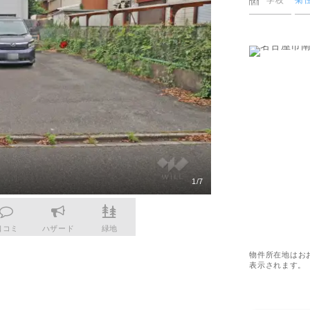
学校
菊
更物件をさがす
市北区
業
購入時・購入後のサポート
売主さま向けのサービス
電子公告
らさがす
市瑞穂区
業
不動産用語
割引サービスの案内
株式関連情報
ル検索
市天白区
理・クリエイティブ事業
住まいをさがすときに役立つ読
住まいを売るときに役立つ読み
会社見学会
さがす
市中村区
ルティング事業
IRに関する問合せ
市
ルマーケティング事業
市
1/7
市緑区
市熱田区
口コミ
ハザード
緑地
市南区
物件所在地はお
表示されます。