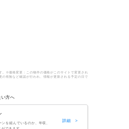
す。※価格変更：この物件の価格がこのサイトで変更され
更の有無など確認が行われ、情報が更新される予定の日で
たい方へ
ン
詳細 >
ーンを組んでいるのか、年収、
とができます。