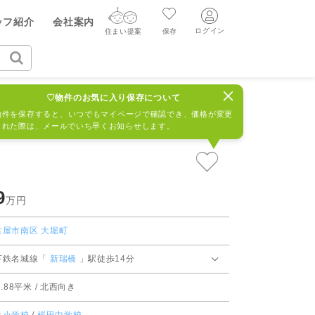
ヤル（無料通話）
ッフ紹介
会社案内
質問・見学予約する
22-228
ログイン
住まい提案
保存
ログイン
住まい提案
保存
906113R
♡物件のお気に入り保存について
ログイン
新規会員登録
AIウィルくんの提案
物件を保存すると、いつでもマイページで確認でき、価格が変更
された際は、メールでいち早くお知らせします。
グ
読みもの
ニュースリリース
AI住まい提案を受ける
新規会員登録
FF
購入に関する問合せ
不動産売却の流れ
リフォームに関する問合せ
すべてのニュースリリース
AI査定・チャット相談する
9
売却依頼時の契約の種類
万円
不動産エージェントの提案
売却成功のコツ
古屋市南区
大堀町
買替え成功のポイント
価格査定を依頼する
下鉄名城線「
新瑞橋
」駅徒歩14分
みもの
不動産の売却Q&A
5.88平米 / 北西向き
相場データを依頼する
マンガで分かる住まいの売却