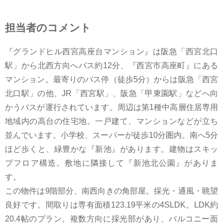
担当者のコメント
『グランドヒル西宮高座台マンション』は阪急「西宮北口
駅」から北西方向へバス約12分、『西宮市高座町』にある
マンション。最寄りのバス停（徒歩5分）からは阪急「西宮
北口駅」の他、JR「西宮駅」、阪急「甲東園駅」などへ向
かうバスが運行されています。周辺は第1種中高層住居専用
地域内の高台の住宅地。一戸建て、マンションなどが立ち
並んでいます。小学校、スーパーが徒歩10分圏内。南へ5分
ほど歩くと、緑豊かな『新池』があります。建物はスキッ
プフロア構造。敷地に隣接して『新池北公園』がありま
す。
この物件は9階部分、南西向きの角部屋。採光・通風・眺望
良好です。間取りは専有面積123.19平米の4SLDK。LDK約
20.4帖のプラン。複数方向に採光部があり、バルコニー面