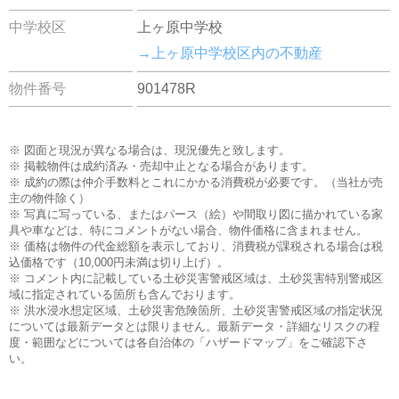
中学校区
上ヶ原中学校
→上ヶ原中学校区内の不動産
物件番号
901478R
※ 図面と現況が異なる場合は、現況優先と致します。
※ 掲載物件は成約済み・売却中止となる場合があります。
※ 成約の際は仲介手数料とこれにかかる消費税が必要です。（当社が売
主の物件除く）
※ 写真に写っている、またはパース（絵）や間取り図に描かれている家
具や車などは、特にコメントがない場合、物件価格に含まれません。
※ 価格は物件の代金総額を表示しており、消費税が課税される場合は税
込価格です（10,000円未満は切り上げ）。
※ コメント内に記載している土砂災害警戒区域は、土砂災害特別警戒区
域に指定されている箇所も含んでおります。
※ 洪水浸水想定区域、土砂災害危険箇所、土砂災害警戒区域の指定状況
については最新データとは限りません。最新データ・詳細なリスクの程
度・範囲などについては各自治体の「ハザードマップ」をご確認下さ
い。