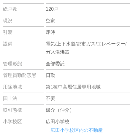
総戸数
120戸
現況
空家
引渡
即時
設備
電気/上下水道/都市ガス/エレベーター/
ガス湯沸器
管理形態
全部委託
管理員勤務形態
日勤
用途地域
第1種中高層住居専用地域
国土法
不要
取引態様
媒介（仲介）
小学校区
広田小学校
→広田小学校区内の不動産