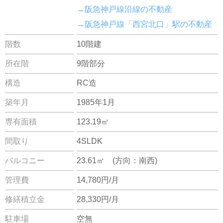
→阪急神戸線沿線の不動産
→阪急神戸線「西宮北口」駅の不動産
階数
10階建
所在階
9階部分
構造
RC造
築年月
1985年1月
専有面積
123.19㎡
間取り
4SLDK
バルコニー
23.61㎡ (方向：南西)
管理費
14,780円/月
修繕積立金
28,330円/月
駐車場
空無