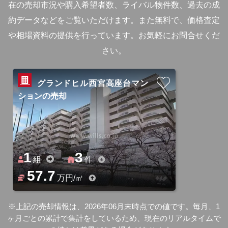
在の売却市況や購入希望者数、ライバル物件数、過去の成
約データなどをご覧いただけます。
また無料で、価格査定
や相場資料の提供を行っています。お気軽にお問合せくだ
さい。
グランドヒル西宮高座台マン
ションの売却
1
3
組
件
57.7
万円/㎡
※上記の売却情報は、2026年06月末時点での値です。毎月、1
ヶ月ごとの累計で集計をしているため、現在のリアルタイムで