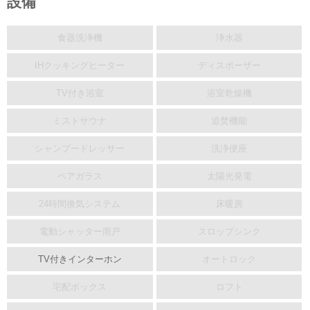
設備
食器洗浄機
浄水器
IHクッキングヒーター
ディスポーザー
TV付き浴室
浴室乾燥機
ミストサウナ
追焚機能
シャンプードレッサー
洗浄便座
ペアガラス
太陽光発電
24時間換気システム
床暖房
電動シャッター雨戸
スロップシンク
TV付きインターホン
オートロック
宅配ボックス
ロフト