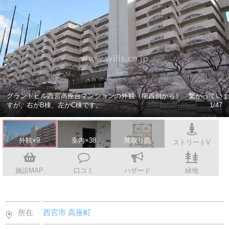
スタッフ紹介
会社案内
グランドヒル西宮高座台マンションの外観（南西側から） 繋がっていま
すが、右がB棟、左がC棟です。
1/47
外観×9
室内×38
間取り図
ストリートV
施設MAP
口コミ
ハザード
緑地
所在
西宮市
高座町