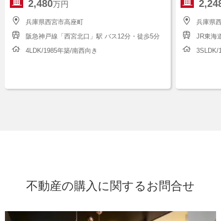
2,480
2,24
万円
兵庫県西宮市高座町
兵庫県
阪急神戸線「西宮北口」駅 バス12分・徒歩5分
JR東海
4LDK/1985年築/南西向き
3SLDK
不動産の購入に関するお問合せ