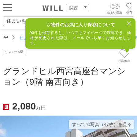
関西
住まい提案
保存
住まいをさがす
ログイン
AIウィルくんの提案
♡物件のお気に入り保存について
物件を保存すると、いつでもマイページで確認でき、価
住まいをさがす
住まいをさがす（関西）
格が変更された際は、メールでいち早くお知らせしま
住所からさがす
不動産(西宮市
AI住まい提案を受ける
新規会員登録
す。
自宅の相場をみる
リフォーム済
AI査定・チャット相談する
住まいをさがす
1名保存
住まい事例をさが
グランドヒル西宮高座台マンシ
住まいを売る
不動産エージェントの提案
ョン（9階 南西向き）
す
街・施設をさがす
価格査定を依頼する
住まいをつくる
営業所をさがす
2,080
相場データを依頼する
万円
町を知る
スタッフをさがす
すべての写真（47枚）を⾒る
店舗案内