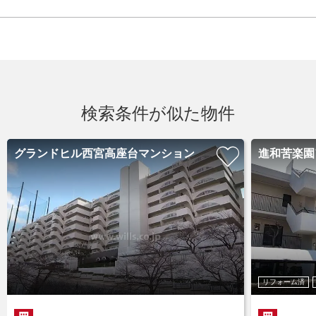
検索条件が似た物件
グランドヒル西宮高座台マンション
進和苦楽園
リフォーム済