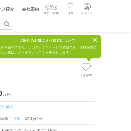
ヤル（無料通話）
ッフ紹介
会社案内
質問・見学予約する
00-696
ログイン
住まい提案
保存
ログイン
住まい提案
保存
クタスコート芦屋バーティカル・ヴィラ棟
894275R
♡物件のお気に入り保存について
ログイン
新規会員登録
AIウィルくんの提案
物件を保存すると、いつでもマイページで確認でき、価格が変更
された際は、メールでいち早くお知らせします。
グ
読みもの
ニュースリリース
AI住まい提案を受ける
新規会員登録
FF
購入に関する問合せ
不動産売却の流れ
リフォームに関する問合せ
すべてのニュースリリース
AI査定・チャット相談する
1名保存
売却依頼時の契約の種類
不動産エージェントの提案
0
売却成功のコツ
万円
買替え成功のポイント
価格査定を依頼する
屋市
浜町
みもの
不動産の売却Q&A
神本線「
打出
」駅徒歩9分
相場データを依頼する
マンガで分かる住まいの売却
2.15平米 / 2SLDK / 2005年11月築