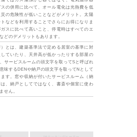
ガスの併用に比べて、オール電化は光熱費を低
火災の危険性が低いことなどがメリット。太陽
ートなどを利用することでさらにお得になりま
がガスに比べて高いこと、停電時はすべてのエ
などのデメリットもあります。
戸）とは、建築基準法で定める居室の基準に対
足していたり、天井高が低かったりする部屋の
、サービスルームの頭文字を取ってSと呼ばれ
意味するDENや納戸の頭文字を取ってNとして
ります。窓や収納が付いたサービスルーム（納
用は、納戸としてではなく、書斎や個室に使わ
ません。
器
IHクッキングヒーター