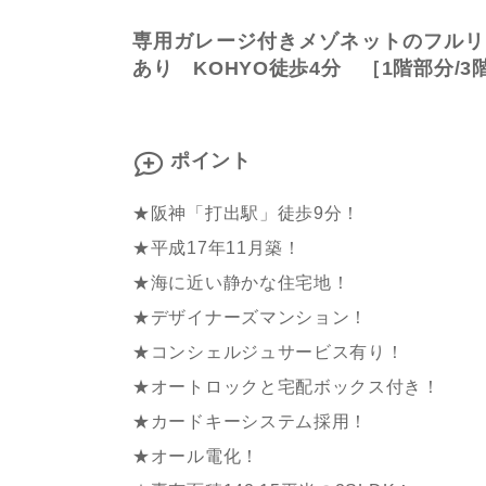
専用ガレージ付きメゾネットのフルリ
あり KOHYO徒歩4分 ［1階部分/3
ポイント
★阪神「打出駅」徒歩9分！
★平成17年11月築！
★海に近い静かな住宅地！
★デザイナーズマンション！
★コンシェルジュサービス有り！
★オートロックと宅配ボックス付き！
★カードキーシステム採用！
★オール電化！