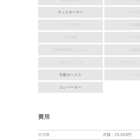
ディスポーザー
TV付き
ミストサウナ
追焚
洗浄便座
ペアガ
24時間換気システム
床暖
スロップシンク
TV付きイ
宅配ボックス
ロフ
エレベーター
費用
管理費
月額：25,600円