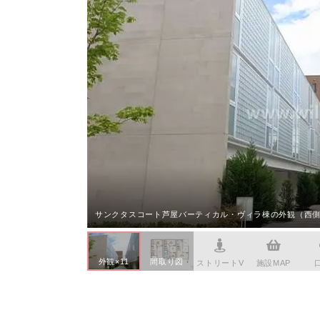
本社へのアクセス
価格変
川辺郡
家具事
採用情報
設備か
神戸市
賃貸事
CSR活動
シンプ
神戸市
広告代
ウィルのストーリー
AIで
コンサ
会社への問合せ
デジタ
サンクタスコート芦屋バーティカル・ヴィラ棟の外観（西
外観×11
間取り図
ストリートV
施設MAP