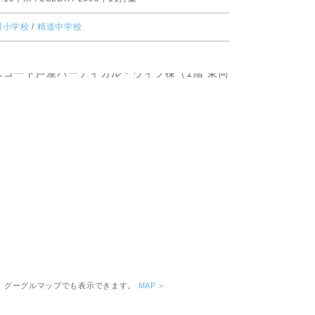
ピッタリ売却スタイル診断
川小学校
/
精道中学校
売却に関する問合せ
みもの
もの
。グーグルマップでも表示できます。
MAP >