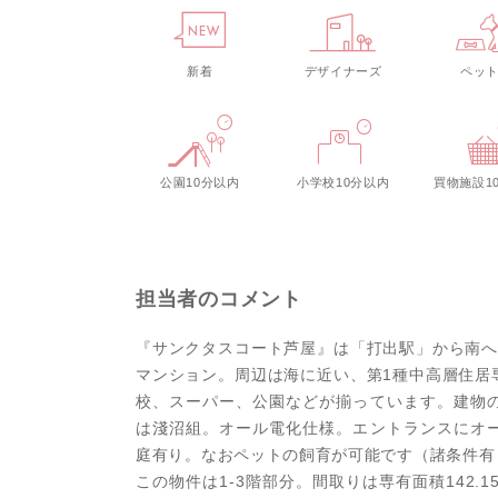
新着
デザイナーズ
ペッ
公園10分以内
小学校10分以内
買物施設1
担当者のコメント
『サンクタスコート芦屋』は「打出駅」から南へ
マンション。周辺は海に近い、第1種中高層住居
校、スーパー、公園などが揃っています。建物
は淺沼組。オール電化仕様。エントランスにオ
庭有り。なおペットの飼育が可能です（諸条件有
この物件は1-3階部分。間取りは専有面積142.