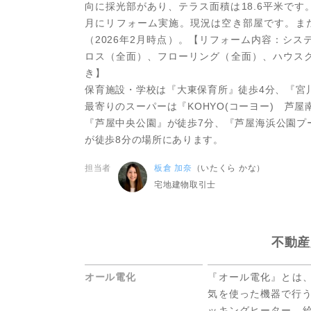
向に採光部があり、テラス面積は18.6平米です
月にリフォーム実施。現況は空き部屋です。ま
（2026年2月時点）。【リフォーム内容：シ
ロス（全面）、フローリング（全面）、ハウス
き】
保育施設・学校は『大東保育所』徒歩4分、『宮
最寄りのスーパーは『KOHYO(コーヨー) 芦
『芦屋中央公園』が徒歩7分、『芦屋海浜公園プ
が徒歩8分の場所にあります。
担当者
板倉 加奈
（いたくら かな）
宅地建物取引士
不動産
オール電化
『オール電化』とは
気を使った機器で行う
ッキングヒーター、