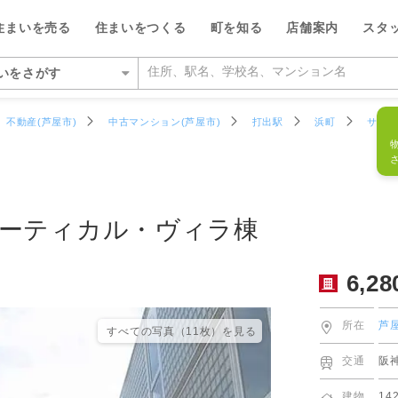
フリーダイ
6,280
万円
物件番号
894275R
住まいを売る
住まいをつくる
町を知る
店舗案内
スタ
0120-3
いをさがす
いをさがす
不動産(芦屋市)
中古マンション(芦屋市)
打出駅
浜町
サン
の相場をみる
を検索する
ルが選ばれる5つの理由
ルが選ばれる理由
県
県
い・暮らしのサポート
紹介
特集
特集
大阪府
大阪府
デザイン・コンサルティン
投資家情報
い事例をさがす
らさがす
数料が最大半額
ワークで住まい作りをサポート
店
のスタッフ
介
平日の家探しで仲介手数料30%O
ウィルの不動産買取
お客さまの声（リフォーム）
池田市
箕面営業所
ウィルスタジオのスタッフ
投資家情報
TOP
TOP
ーティカル・ヴィラ棟
駅からさがす
い人が集まる3つの理由
ーム一体型住宅ローン
業所
空間デザインのスタッフ
トップサービス
新着物件お知らせメール
価格査定サービス
ウィルの中古×リフォームの本
箕面市
豊中営業所
IRニュース
施設をさがす
6,28
からさがす
の魅力を引き出す宣伝力
様子を共有するイエナカログ
業所
ルフィナンシャルコミュニケーシ
流通事業
相場データ提供サービス
AI査定＋チャット相談
知っておきたいトラブル
豊中市
江坂営業所
投資家の皆様へ
のスタッフ
所をさがす
らさがす
で売却をサポート
自社施工・自社管理体制
業所
ーム・リノベーション事業
買替えシミュレーション
相場データ提供サービス
購入時・購入後のサポート
吹田市
茨木営業所
決算発表
所在
芦
すべての写真（11枚）を⾒る
物件をさがす
検査と保証サービス
業所
譲事業
買替え成功のポイント
買替えシミュレーション
リフォームするときに役立つ読
豊能郡豊能町
高槻営業所
IRカレンダー
ッフをさがす
交通
阪
件をさがす
業所
ナンシャルプランニング事業
不動産相場価格推定システム
お客さまの声（売却）
茨木市
本町営業所
IRライブラリー
建物
14