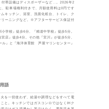
。付帯設備はディスポーザーなど…。2026年2
た、駐車場権利付きで、月額使用料は0円です
ステムキッチン、浴室、洗面化粧台、トイレ、ク
クリーニングなど。※アフターサービス保証付
川小学校』徒歩6分、『精道中学校』徒歩5分。
屋南宮店』徒歩4分。その他『宮川』が徒歩5分、
ール』と『海洋体育館 芦屋マリンセンター』
用語
、火を一切使わず、給湯や調理などをすべて電
こと。キッチンではガスコンロではなくIHク
給湯ではガス湯沸かし器ではなく、電気温水器