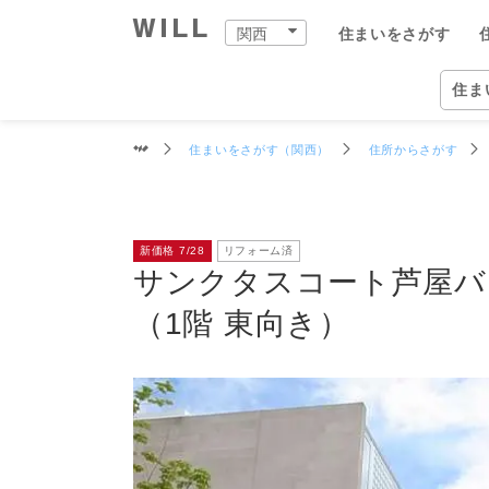
交通
周辺環境
買物施設
教育施設
物件データ
サンクタスコート芦屋バーティカル・ヴィラ棟
関西
住まいをさがす
購入：住まいをさがす
売却：住まいを売る
住まいをつくる
町を知る
店舗案内
スタッフをさがす
会社案内
住ま
関西
住ま
住まいをさがす（関西）
住所からさがす
自宅
中古×リフォーム
企業情報
物件
ウィ
ウィ
兵庫
兵庫
住ま
事業
新価格 7/28
リフォーム済
住ま
住まいをさがす（関西）
住まいを売る（関西）
中古×リフォーム（関西）
町を知る（関西）
関西の店舗一覧
ウィルグループの全スタッフ
企業情報
住所か
仲介手
チーム
宝塚市
宝塚本
ウィル
事業紹
TOP
TOP
TOP
TOP
TOP
TOP
TOP
サンクタスコート芦屋バ
相場と買いたい人を調べる
リフォーム事例集
会社概要
沿線・
買いた
リフォ
尼崎市
西宮営
ウィル
ワンス
（1階 東向き）
街・
中古×リフォームとは
トップメッセージ
学校区
住まい
工事の
伊丹市
岡本営
ウィ
不動産
ョンズ
営業
歴史・沿革
特徴か
チーム
安心の
西宮市
塚口営
リフォ
組織図
投資用
建物の
芦屋市
伊丹営
開発分
スタ
開発分譲実績
新着物
川西市
川西営
ファイ