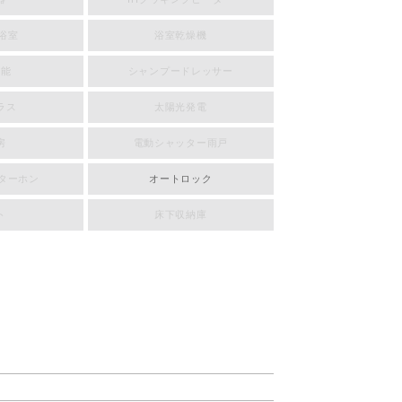
浴室
浴室乾燥機
機能
シャンプードレッサー
ラス
太陽光発電
房
電動シャッター雨戸
ンターホン
オートロック
ト
床下収納庫