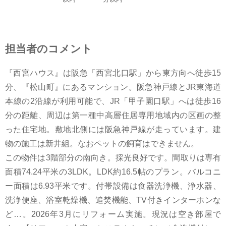
担当者のコメント
『西宮ハウス』は阪急「西宮北口駅」から東方向へ徒歩15
分、『松山町』にあるマンション。阪急神戸線とJR東海道
本線の2沿線が利用可能で、JR「甲子園口駅」へは徒歩16
分の距離、周辺は第一種中高層住居専用地域内の区画の整
った住宅地。敷地北側には阪急神戸線が走っています。建
物の施工は新井組。なおペットの飼育はできません。
この物件は3階部分の南向き。採光良好です。間取りは専有
面積74.24平米の3LDK。LDK約16.5帖のプラン。バルコニ
ー面積は6.93平米です。付帯設備は食器洗浄機、浄水器、
洗浄便座、浴室乾燥機、追焚機能、TV付きインターホンな
ど…。2026年3月にリフォーム実施。現況は空き部屋で