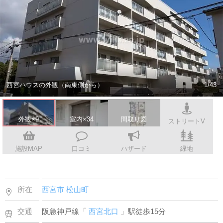
スタッフ紹介
会社案内
西宮ハウスの外観（南東側から）
1/43
外観×9
室内×34
間取り図
ストリートV
施設MAP
口コミ
ハザード
緑地
所在
西宮市
松山町
交通
阪急神戸線「
西宮北口
」駅徒歩15分