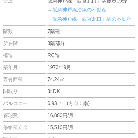
交通
阪急神戸線「西宮北口」駅徒歩15分
→阪急神戸線沿線の不動産
→阪急神戸線「西宮北口」駅の不動産
階数
7階建
所在階
3階部分
構造
RC造
築年月
1973年9月
専有面積
74.24㎡
間取り
3LDK
バルコニー
6.93㎡ (方向：南)
管理費
16,880円/月
修繕積立金
15,510円/月