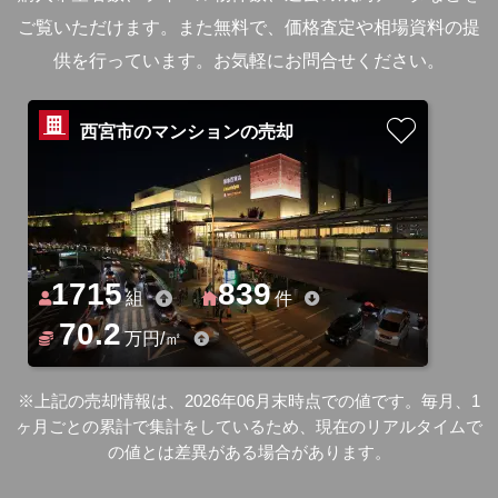
ご覧いただけます。
また無料で、価格査定や相場資料の提
供を行っています。お気軽にお問合せください。
西宮市のマンションの売却
1715
839
組
件
70.2
万円/㎡
※上記の売却情報は、2026年06月末時点での値です。毎月、1
ヶ月ごとの累計で集計をしているため、現在のリアルタイムで
の値とは差異がある場合があります。