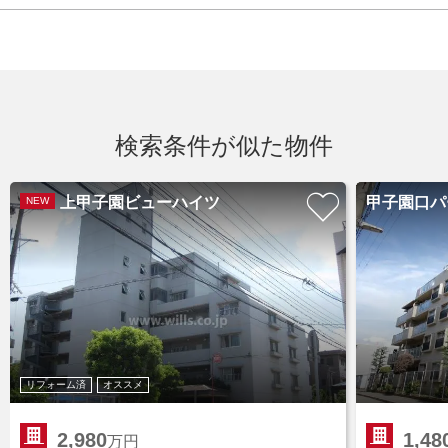
検索条件が似た物件
上甲子園ビューハイツ
甲子園口パ
NEW
リフォーム済
オススメ
2,980
1,48
万円