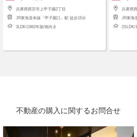
兵庫県西宮市上甲子園2丁目
兵庫県
JR東海道本線「甲子園口」駅 徒歩15分
JR東海
3LDK/1982年築/南向き
2SLDK
不動産の購入に関するお問合せ