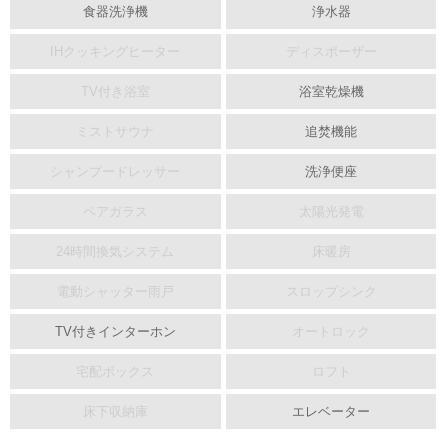
食器洗浄機
浄水器
IHクッキングヒーター
ディスポーザー
TV付き浴室
浴室乾燥機
ミストサウナ
追焚機能
シャンプードレッサー
洗浄便座
ペアガラス
太陽光発電
24時間換気システム
床暖房
電動シャッター雨戸
スロップシンク
TV付きインターホン
オートロック
宅配ボックス
ロフト
床下収納庫
エレベーター