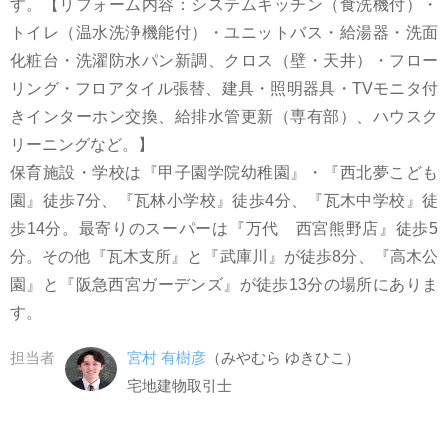
す。【リフォーム内容：システムキッチン（食洗機付）・
トイレ（温水洗浄機能付）・ユニットバス・給湯器・洗面
化粧台・洗濯防水パン新調、クロス（壁・天井）・フロー
リング・フロアタイル張替、建具・照明器具・TVモニタ付
きインターホン交換、給排水管更新（専有部）、ハウスク
リーニングなど。】
保育施設・学校は『甲子園学院幼稚園』・『西北夢こども
園』徒歩7分、『瓦林小学校』徒歩4分、『瓦木中学校』徒
歩14分。最寄りのスーパーは『万代 西宮熊野店』徒歩5
分。その他『瓦木支所』と『武庫川』が徒歩8分、『高木公
園』と『阪急西宮ガーデンズ』が徒歩13分の場所にありま
す。
担当者
宮村 有樹彦
（みやむら ゆきひこ）
宅地建物取引士