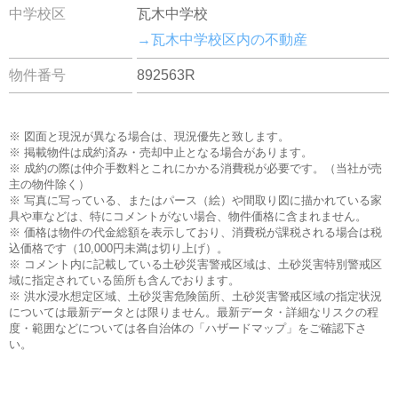
中学校区
瓦木中学校
→瓦木中学校区内の不動産
物件番号
892563R
※ 図面と現況が異なる場合は、現況優先と致します。
※ 掲載物件は成約済み・売却中止となる場合があります。
※ 成約の際は仲介手数料とこれにかかる消費税が必要です。（当社が売
主の物件除く）
※ 写真に写っている、またはパース（絵）や間取り図に描かれている家
具や車などは、特にコメントがない場合、物件価格に含まれません。
※ 価格は物件の代金総額を表示しており、消費税が課税される場合は税
込価格です（10,000円未満は切り上げ）。
※ コメント内に記載している土砂災害警戒区域は、土砂災害特別警戒区
域に指定されている箇所も含んでおります。
※ 洪水浸水想定区域、土砂災害危険箇所、土砂災害警戒区域の指定状況
については最新データとは限りません。最新データ・詳細なリスクの程
度・範囲などについては各自治体の「ハザードマップ」をご確認下さ
い。