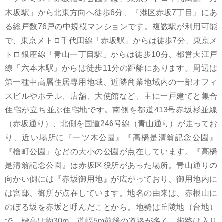
木坂駅」から北東方向へ徒歩6分、『港区赤坂7丁目』にあ
る総戸数76戸の中規模マンションです。複数駅が利用可能
で、東京メトロ千代田線「赤坂駅」からは徒歩7分、東京メ
トロ銀座線「青山一丁目駅」からは徒歩10分、都営大江戸
線「六本木駅」からは徒歩11分の距離にあります。周辺は
第一種中高層住居専用地域、近隣商業地域内の一部オフィ
スビルやホテル、店舗、大使館など、主に一戸建てと集合
住宅が立ち並ぶ住宅地です。南側を都道413号赤坂杉並線
（赤坂通り）、北側を国道246号線（青山通り）が走ってお
り、近い場所に『一ツ木公園』『高橋是清翁記念公園』
『檜町公園』などの大小の公園が点在しています。『高橋
是清翁記念公園』は赤坂区役所があった場所。青山通りの
向かい側には『赤坂御用地』が広がっており、御用地内に
は宮邸、御所が点在しています。地名の由来は、赤根山に
のぼる坂を赤坂と呼んだことから。地勢は丘陵地（台地）
で、標高は約30m。道幅5m前後の道路が多く、街路は入り