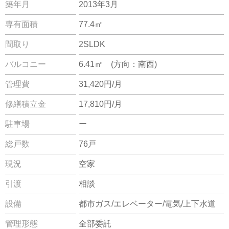
築年月
2013年3月
専有面積
77.4㎡
間取り
2SLDK
バルコニー
6.41㎡ (方向：南西)
管理費
31,420円/月
修繕積立金
17,810円/月
駐車場
ー
総戸数
76戸
現況
空家
引渡
相談
設備
都市ガス/エレベーター/電気/上下水道
管理形態
全部委託