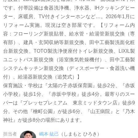
です。付帯設備は食器洗浄機、浄水器、IHクッキングヒー
ター、床暖房、TV付きインターホンなど…。2026年1月に
リフォーム実施。現況は空き部屋です。【リフォーム内
容：フローリング新規貼替、給水管・給湯管新規交換（専
有部）、建具・玄関収納等新規交換、田中工藝製洗面化粧
台新規交換、TOTO製洗浄便座付トイレ新規交換、LIXIL製
ユニットバス新規交換（浴室換気乾燥機付）、田中工藝製
システムキッチン新規交換（ディスポーザー・食器洗い機
付）、給湯器新規交換（追焚式）】
保育施設・学校は『太陽の子赤坂保育園』徒歩2分、『赤坂
小学校』徒歩1分、『赤坂中学校』徒歩4分。最寄りのスー
パーは『プレッセプレミアム 東京ミッドタウン店』徒歩9
分。その他『檜町公園』が徒歩6分、『山王病院』と『乃木
神社』が徒歩8分の場所にあります。
担当者
嶋本 紘己
（しまもと ひろき）