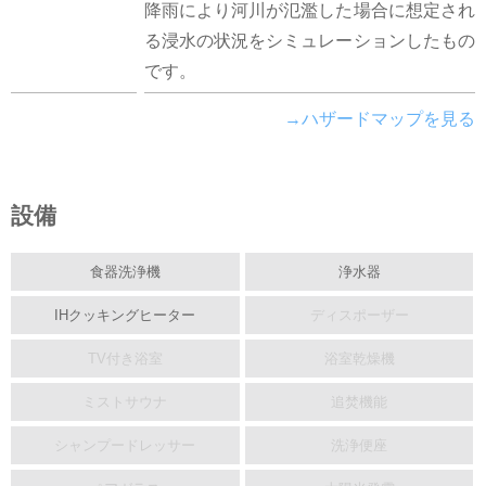
降雨により河川が氾濫した場合に想定され
る浸水の状況をシミュレーションしたもの
です。
→ハザードマップを見る
設備
食器洗浄機
浄水器
IHクッキングヒーター
ディスポーザー
TV付き浴室
浴室乾燥機
ミストサウナ
追焚機能
シャンプードレッサー
洗浄便座