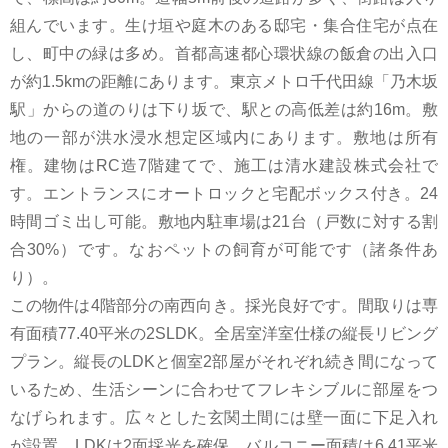
組んでいます。生け垣や庭木のある邸宅・集合住宅が点在
し、町中の緑は多め。首都高速都心環状線の飯倉の出入口
が約1.5kmの距離にあります。東京メトロ千代田線「乃木坂
駅」からの道のりは下り坂で、駅との高低差は約16m。敷
地の一部が洪水浸水想定区域内にあります。敷地は所有
権。建物はRC造7階建てで、施工は清水建設株式会社で
す。エントランスにオートロックと宅配ボックス付き。24
時間ゴミ出し可能。敷地内駐車場は21台（戸数に対する割
合30%）です。なおペットの飼育が可能です（諸条件あ
り）。
この物件は4階部分の南西向き。採光良好です。間取りは専
有面積77.40平米の2SLDK。全居室洋室仕様の縦長リビング
プラン。縦長のLDKと個室2部屋がそれぞれ続き間になって
いるため、生活シーンに合わせてフレキシブルに部屋をつ
なげられます。広々とした玄関土間には壁一面に下足入れ
が設置。LDKは2面採光を確保。バルコニー面積は6.41平米