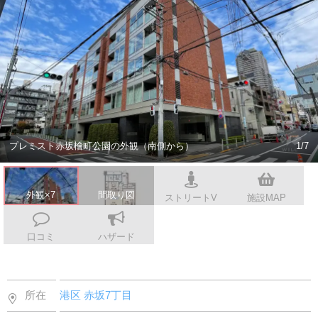
会社案内
プレミスト赤坂檜町公園の外観（南側から）
1/7
外観×7
間取り図
ストリートV
施設MAP
口コミ
ハザード
所在
港区
赤坂7丁目