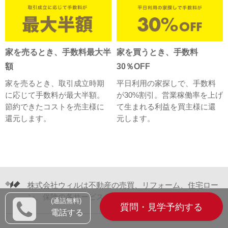
家を売るとき、手数料最大半
家を買うとき、手数料
額
30％OFF
家を売るとき、取引成立時期
平日利用の家探しで、手数料
に応じて手数料が最大半額。
が30%割引。営業稼働率を上げ
節約できたコストを売主様に
て生まれる利益を買主様に還
還元します。
元します。
株式会社ウィルは不動産の売買、リフォーム、住宅ロー
ン、保険の各サービスをワンストップでご提供します。
(通話無料)
質問・見学予約する
電話する