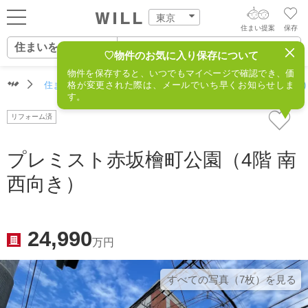
東京
住まい提案
保存
住まいをさがす
ログイン
AIウィルくんの提案
♡物件のお気に入り保存について
物件を保存すると、いつでもマイページで確認でき、価
住まいをさがす
住まいをさがす（東京）
格が変更された際は、メールでいち早くお知らせしま
住所からさがす
不動産(港区)
AI査定・チャット相談する
新規会員登録
す。
営業所をさがす
リフォーム済
住まいをさがす
不動産エージェントの提案
スタッフをさがす
プレミスト赤坂檜町公園（4階 南
価格査定を依頼する
住まいを売る
西向き）
相場データを依頼する
住まいをつくる
24,990
万円
店舗案内
すべての写真（7枚）を⾒る
スタッフ紹介