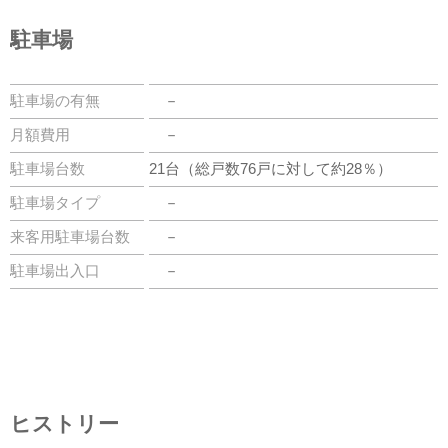
駐車場
駐車場の有無
－
月額費用
－
駐車場台数
21台（総戸数76戸に対して約28％）
駐車場タイプ
－
来客用駐車場台数
－
駐車場出入口
－
ヒストリー