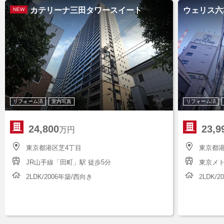
カテリーナ三田タワースイート
ウェリス六
NEW
リフォーム済
室内写真
リフォーム済
24,800
23,9
万円
東京都港区芝4丁目
東京都港
JR山手線「田町」駅 徒歩5分
東京メト
2LDK/2006年築/西向き
2LDK/