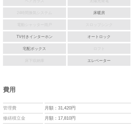
ペアガラス
太陽光発電
24時間換気システム
床暖房
電動シャッター雨戸
スロップシンク
TV付きインターホン
オートロック
宅配ボックス
ロフト
床下収納庫
エレベーター
費用
管理費
月額：31,420円
修繕積立金
月額：17,810円