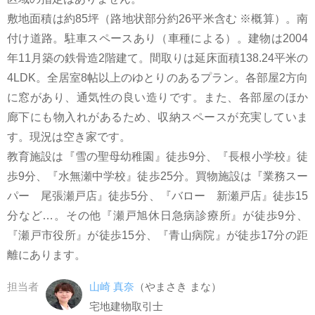
敷地面積は約85坪（路地状部分約26平米含む ※概算）。南
付け道路。駐車スペースあり（車種による）。建物は2004
年11月築の鉄骨造2階建て。間取りは延床面積138.24平米の
4LDK。全居室8帖以上のゆとりのあるプラン。各部屋2方向
に窓があり、通気性の良い造りです。また、各部屋のほか
廊下にも物入れがあるため、収納スペースが充実していま
す。現況は空き家です。
教育施設は『雪の聖母幼稚園』徒歩9分、『長根小学校』徒
歩9分、『水無瀬中学校』徒歩25分。買物施設は『業務スー
パー 尾張瀬戸店』徒歩5分、『バロー 新瀬戸店』徒歩15
分など…。その他『瀬戸旭休日急病診療所』が徒歩9分、
『瀬戸市役所』が徒歩15分、『青山病院』が徒歩17分の距
離にあります。
担当者
山崎 真奈
（やまさき まな）
宅地建物取引士