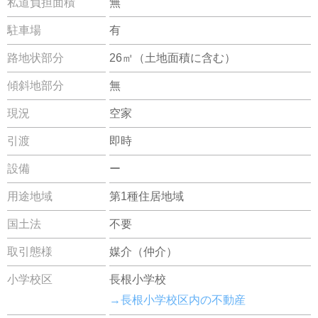
私道負担面積
無
駐車場
有
路地状部分
26㎡（土地面積に含む）
傾斜地部分
無
現況
空家
引渡
即時
設備
ー
用途地域
第1種住居地域
国土法
不要
取引態様
媒介（仲介）
小学校区
長根小学校
→長根小学校区内の不動産