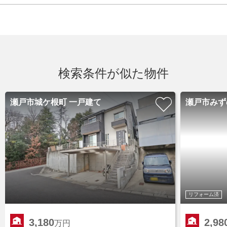
検索条件が似た物件
瀬戸市城ケ根町 一戸建て
瀬戸市みず
リフォーム済
3,180
2,98
万円