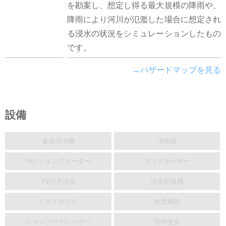
を勘案し、想定し得る最大規模の降雨や、
降雨により河川が氾濫した場合に想定され
る浸水の状況をシミュレーションしたもの
です。
→ハザードマップを見る
設備
食器洗浄機
浄水器
IHクッキングヒーター
ディスポーザー
TV付き浴室
浴室乾燥機
ミストサウナ
追焚機能
シャンプードレッサー
洗浄便座