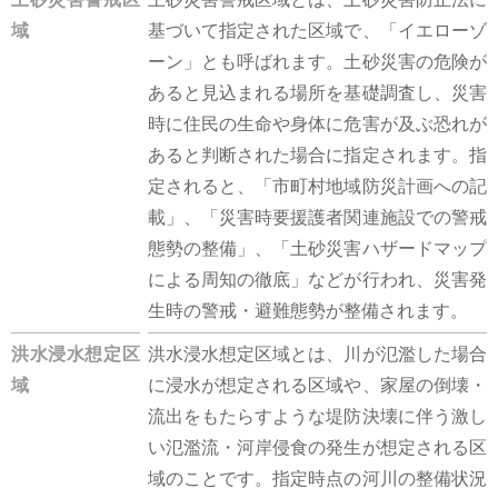
域
基づいて指定された区域で、「イエローゾ
ーン」とも呼ばれます。土砂災害の危険が
あると見込まれる場所を基礎調査し、災害
時に住民の生命や身体に危害が及ぶ恐れが
あると判断された場合に指定されます。指
定されると、「市町村地域防災計画への記
載」、「災害時要援護者関連施設での警戒
態勢の整備」、「土砂災害ハザードマップ
による周知の徹底」などが行われ、災害発
生時の警戒・避難態勢が整備されます。
洪水浸水想定区
洪水浸水想定区域とは、川が氾濫した場合
域
に浸水が想定される区域や、家屋の倒壊・
流出をもたらすような堤防決壊に伴う激し
い氾濫流・河岸侵食の発生が想定される区
域のことです。指定時点の河川の整備状況