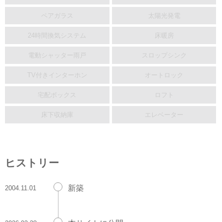
ペアガラス
太陽光発電
24時間換気システム
床暖房
電動シャッター雨戸
スロップシンク
TV付きインターホン
オートロック
宅配ボックス
ロフト
床下収納庫
エレベーター
ヒストリー
新築
2004.11.01