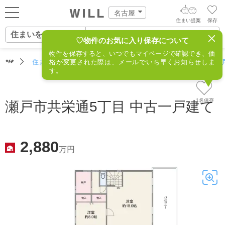
名古屋
住まい提案
保存
住まいをさがす
ログイン
AIウィルくんの提案
♡物件のお気に入り保存について
物件を保存すると、いつでもマイページで確認でき、価
住まいをさがす
住まいをさがす（名古屋）
格が変更された際は、メールでいち早くお知らせしま
住所からさがす
不動産(瀬
AI住まい提案を受ける
新規会員登録
す。
自宅の相場をみる
AI査定・チャット相談する
住まいをさがす
1名保存
瀬戸市共栄通5丁目 中古一戸建て
住まい事例をさが
住まいを売る
不動産エージェントの提案
す
街・施設をさがす
2,880
価格査定を依頼する
万円
住まいをつくる
営業所をさがす
相場データを依頼する
町を知る
スタッフをさがす
店舗案内