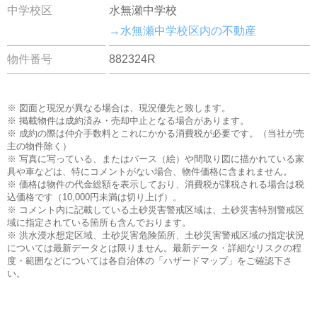
中学校区
水無瀬中学校
→水無瀬中学校区内の不動産
物件番号
882324R
※ 図面と現況が異なる場合は、現況優先と致します。
※ 掲載物件は成約済み・売却中止となる場合があります。
※ 成約の際は仲介手数料とこれにかかる消費税が必要です。（当社が売
主の物件除く）
※ 写真に写っている、またはパース（絵）や間取り図に描かれている家
具や車などは、特にコメントがない場合、物件価格に含まれません。
※ 価格は物件の代金総額を表示しており、消費税が課税される場合は税
込価格です（10,000円未満は切り上げ）。
※ コメント内に記載している土砂災害警戒区域は、土砂災害特別警戒区
域に指定されている箇所も含んでおります。
※ 洪水浸水想定区域、土砂災害危険箇所、土砂災害警戒区域の指定状況
については最新データとは限りません。最新データ・詳細なリスクの程
度・範囲などについては各自治体の「ハザードマップ」をご確認下さ
い。