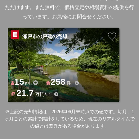
ただけます。
また無料で、価格査定や相場資料の提供を行
っています。お気軽にお問合せください。
瀬戸市の戸建の売却
15
258
組
件
21.7
万円/㎡
※上記の売却情報は、2026年06月末時点での値です。毎月、1
ヶ月ごとの累計で集計をしているため、現在のリアルタイムで
の値とは差異がある場合があります。