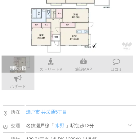
スタッフ紹介
会社案内
間取り図
ストリートV
施設MAP
口コミ
ハザード
所在
瀬戸市
共栄通5丁目
交通
名鉄瀬戸線「
水野
」駅徒歩12分