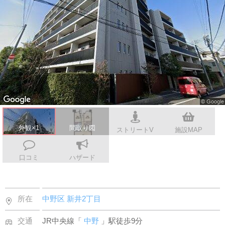
会社案内
外観×1
間取り図
ストリートV
施設MAP
口コミ
ハザード
所在
中野区
新井2丁目
交通
JR中央線「
中野
」駅徒歩9分