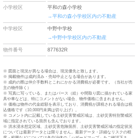
小学校区
平和の森小学校
→平和の森小学校区内の不動産
中学校区
中野中学校
→中野中学校区内の不動産
物件番号
877632R
※ 図面と現況が異なる場合は、現況優先と致します。
※ 掲載物件は成約済み・売却中止となる場合があります。
※ 成約の際は仲介手数料とこれにかかる消費税が必要です。（当社が売
主の物件除く）
※ 写真に写っている、またはパース（絵）や間取り図に描かれている家
具や車などは、特にコメントがない場合、物件価格に含まれません。
※ 価格は物件の代金総額を表示しており、消費税が課税される場合は税
込価格です（10,000円未満は切り上げ）。
※ コメント内に記載している土砂災害警戒区域は、土砂災害特別警戒区
域に指定されている箇所も含んでおります。
※ 洪水浸水想定区域、土砂災害危険箇所、土砂災害警戒区域の指定状況
については最新データとは限りません。最新データ・詳細なリスクの程
度・範囲などについては各自治体の「ハザードマップ」をご確認下さ