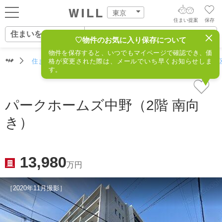
東京
住まい提案
保存
住まいをさがす
ログイン
AIウィルくんの提案
♡物件のお気に入り保存について
物件を保存すると、いつでもマイページで確認でき、価
住まいをさがす
住まいをさがす（東京）
格が変更された際は、メールでいち早くお知らせしま
住所からさがす
不動産(中野区
AI査定・チャット相談する
新規会員登録
す。
営業所をさがす
住まいをさがす
不動産エージェントの提案
パークホームズ中野（2階 南向
スタッフをさがす
き）
価格査定を依頼する
住まいを売る
相場データを依頼する
住まいをつくる
13,980
万円
店舗案内
［2020年11月撮影］
スタッフ紹介