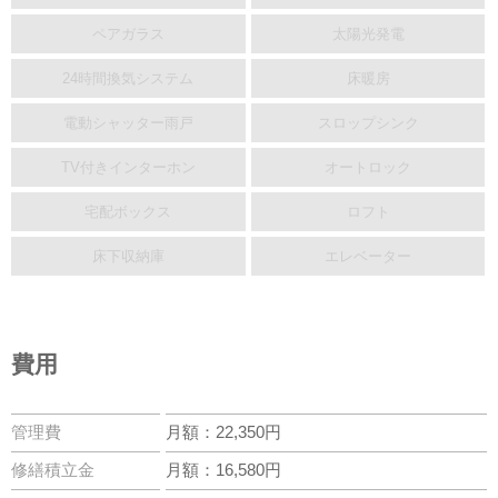
ペアガラス
太陽光発電
24時間換気システム
床暖房
電動シャッター雨戸
スロップシンク
TV付きインターホン
オートロック
宅配ボックス
ロフト
床下収納庫
エレベーター
費用
管理費
月額：22,350円
修繕積立金
月額：16,580円