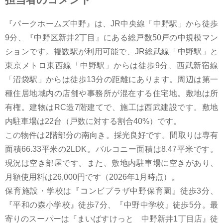
『パークホームズ中野』は、JR中央線「中野駅」から徒歩
9分、『中野区新井2丁目』にある総戸数50戸の中規模マン
ションです。複数駅が利用可能で、JR総武線「中野駅」と
東京メトロ東西線「中野駅」からは徒歩9分、西武新宿線
「沼袋駅」からは徒歩13分の距離にあります。周辺は第一
種住居地域内の店舗や事務所が混在する住宅地。敷地は所
有権。建物はRC造7階建てで、施工は西武建設です。敷地
内駐車場は22台（戸数に対する割合40%）です。
この物件は2階部分の南向き。採光良好です。間取りは専有
面積66.33平米の2LDK。バルコニー面積は8.47平米です。
現況は空き部屋です。また、敷地内駐車場に空きがあり、
月額使用料は26,000円です（2026年1月時点）。
保育施設・学校は『コンビプラザ中野保育園』徒歩3分、
『平和の森小学校』徒歩7分、『中野中学校』徒歩5分。最
寄りのスーパーは『まいばすけっと 中野新井1丁目店』徒