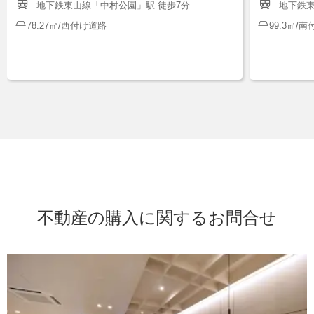
地下鉄東山線「中村公園」駅 徒歩7分
地下鉄東
78.27㎡/西付け道路
99.3㎡/
不動産の購入に関するお問合せ