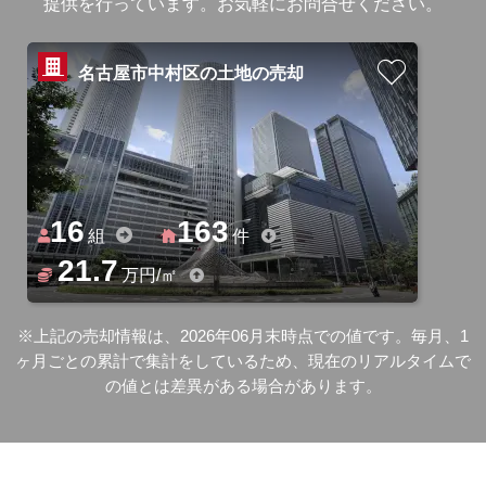
提供を行っています。お気軽にお問合せください。
名古屋市中村区の土地の売却
16
163
組
件
21.7
万円/㎡
※上記の売却情報は、2026年06月末時点での値です。毎月、1
ヶ月ごとの累計で集計をしているため、現在のリアルタイムで
の値とは差異がある場合があります。