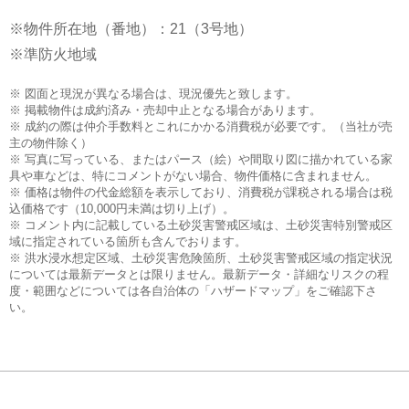
※物件所在地（番地）：21（3号地）
※準防火地域
※ 図面と現況が異なる場合は、現況優先と致します。
※ 掲載物件は成約済み・売却中止となる場合があります。
※ 成約の際は仲介手数料とこれにかかる消費税が必要です。（当社が売
主の物件除く）
※ 写真に写っている、またはパース（絵）や間取り図に描かれている家
具や車などは、特にコメントがない場合、物件価格に含まれません。
※ 価格は物件の代金総額を表示しており、消費税が課税される場合は税
込価格です（10,000円未満は切り上げ）。
※ コメント内に記載している土砂災害警戒区域は、土砂災害特別警戒区
域に指定されている箇所も含んでおります。
※ 洪水浸水想定区域、土砂災害危険箇所、土砂災害警戒区域の指定状況
については最新データとは限りません。最新データ・詳細なリスクの程
度・範囲などについては各自治体の「ハザードマップ」をご確認下さ
い。