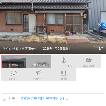
スタッフ紹介
会社案内
物件の外観（南西側から）［2026年4月9日撮影］
1/7
外観×7
間取り図
ストリートV
施設MAP
口コミ
ハザード
緑地
所在
名古屋市中村区
中村本町5丁目