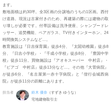
ます。
敷地面積は約30坪。全3区画の分譲地のうちの1区画。西付
け道路。現況は古家付きのため、再建築の際には建物の取
り壊しが必要です。付帯設備は洗浄便座、シャンプードレ
ッサー、追焚機能、ペアガラス、TV付きインターホン、24
時間換気システムなど…。
教育施設は『日吉保育園』徒歩4分、『太閤幼稚園』徒歩8
分、『日吉小学校』・『千成小学校』徒歩8分、『豊国中学
校』徒歩11分。買物施設は『アオキスーパー 中村店』・
『ピアゴ 中村店』徒歩13分など…。その他『大菅病院』
が徒歩6分、『名古屋第一赤十字病院』と『偕行会城西病
院』が徒歩11分の距離にあります。
担当者
鈴木 優奈
（すずき ゆうな）
宅地建物取引士