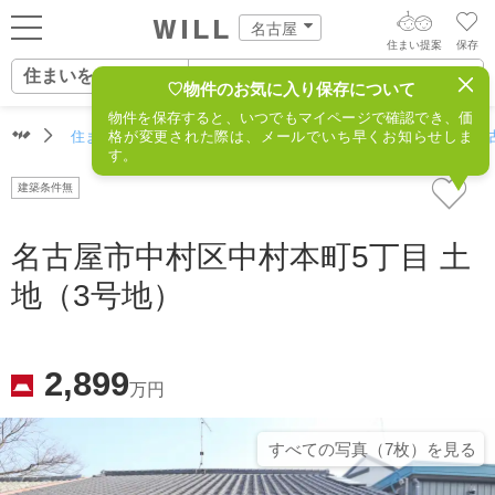
名古屋
住まい提案
保存
住まいをさがす
ログイン
AIウィルくんの提案
♡物件のお気に入り保存について
物件を保存すると、いつでもマイページで確認でき、価
住まいをさがす
住まいをさがす（名古屋）
格が変更された際は、メールでいち早くお知らせしま
住所からさがす
不動産(名
AI住まい提案を受ける
新規会員登録
す。
自宅の相場をみる
建築条件無
AI査定・チャット相談する
住まいをさがす
住まい事例をさが
名古屋市中村区中村本町5丁目 土
住まいを売る
不動産エージェントの提案
地（3号地）
す
街・施設をさがす
価格査定を依頼する
住まいをつくる
営業所をさがす
2,899
相場データを依頼する
万円
町を知る
スタッフをさがす
すべての写真（7枚）を⾒る
店舗案内