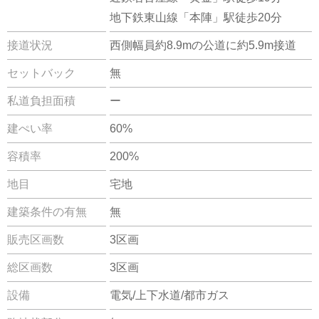
地下鉄東山線「本陣」駅徒歩20分
接道状況
西側幅員約8.9mの公道に約5.9m接道
セットバック
無
私道負担面積
ー
建ぺい率
60%
容積率
200%
地目
宅地
建築条件の有無
無
販売区画数
3区画
総区画数
3区画
設備
電気/上下水道/都市ガス