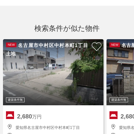
検索条件が似た物件
名古屋市中村区中村本町1丁目
名古
NEW
NEW
土地
建築条件無
建築条件無
2,680
2,68
万円
愛知県名古屋市中村区中村本町1丁目
愛知県