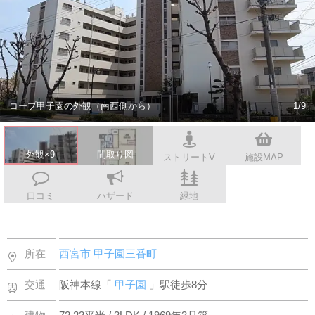
スタッフ紹介
会社案内
コープ甲子園の外観（南西側から）
1/9
外観×9
間取り図
ストリートV
施設MAP
口コミ
ハザード
緑地
所在
西宮市
甲子園三番町
交通
阪神本線「
甲子園
」駅徒歩8分