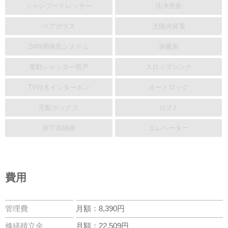
シャンプードレッサー
洗浄便座
ペアガラス
太陽光発電
24時間換気システム
床暖房
電動シャッター雨戸
スロップシンク
TV付きインターホン
オートロック
宅配ボックス
ロフト
床下収納庫
エレベーター
費用
管理費
月額：8,390円
修繕積立金
月額：22,509円