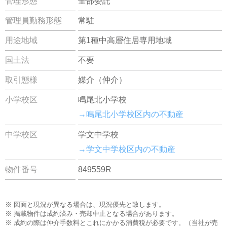
管理形態
全部委託
管理員勤務形態
常駐
用途地域
第1種中高層住居専用地域
国土法
不要
取引態様
媒介（仲介）
小学校区
鳴尾北小学校
→鳴尾北小学校区内の不動産
中学校区
学文中学校
→学文中学校区内の不動産
物件番号
849559R
※ 図面と現況が異なる場合は、現況優先と致します。
※ 掲載物件は成約済み・売却中止となる場合があります。
※ 成約の際は仲介手数料とこれにかかる消費税が必要です。（当社が売