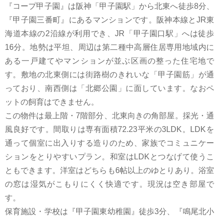
『コープ甲子園』は阪神「甲子園駅」から北東へ徒歩8分、
『甲子園三番町』にあるマンションです。阪神本線とJR東
海道本線の2沿線が利用でき、JR「甲子園口駅」へは徒歩
16分。地勢は平坦、周辺は第二種中高層住居専用地域内に
ある一戸建てやマンションが並ぶ区画の整った住宅地で
す。敷地の北東側には街路樹のきれいな「甲子園筋」が通
っており、南西側は「北郷公園」に面しています。なおペ
ットの飼育はできません。
この物件は最上階・7階部分、北東向きの角部屋。採光・通
風良好です。間取りは専有面積72.23平米の3LDK。LDKを
通って個室に出入りする造りのため、家族でコミュニケー
ションをとりやすいプラン。和室はLDKとつなげて使うこ
ともできます。洋室はどちらも6帖以上のゆとりあり。浴室
の窓は湿気がこもりにくく快適です。現況は空き部屋で
す。
保育施設・学校は『甲子園東幼稚園』徒歩3分、『鳴尾北小