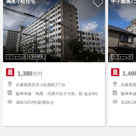
鳴尾小松住宅
甲子園第7
リフォーム済
室内写真
リフォーム済
1,380
1,49
万円
兵庫県西宮市小松西町2丁目
兵庫県
阪神本線「鳴尾・武庫川女子大前」駅 徒歩9分
阪神本線
3DK/1972年築/西向き
3LDK/