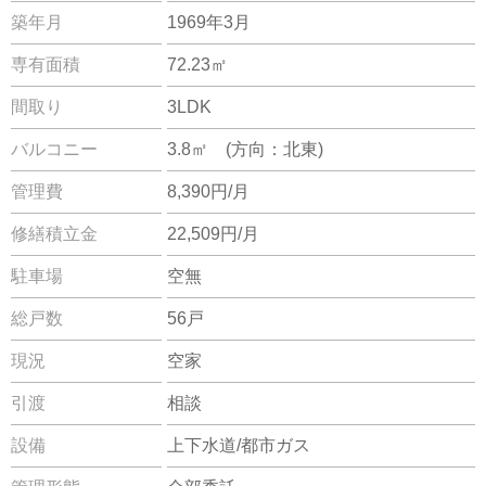
築年月
1969年3月
専有面積
72.23㎡
間取り
3LDK
バルコニー
3.8㎡ (方向：北東)
管理費
8,390円/月
修繕積立金
22,509円/月
駐車場
空無
総戸数
56戸
現況
空家
引渡
相談
設備
上下水道/都市ガス