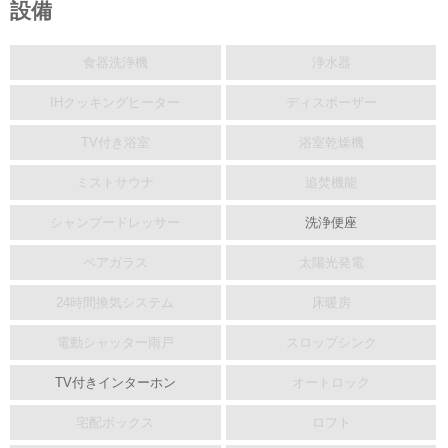
設備
食器洗浄機
浄水器
IHクッキングヒーター
ディスポーザー
TV付き浴室
浴室乾燥機
ミストサウナ
追焚機能
シャンプードレッサー
洗浄便座
ペアガラス
太陽光発電
24時間換気システム
床暖房
電動シャッター雨戸
スロップシンク
TV付きインターホン
オートロック
宅配ボックス
ロフト