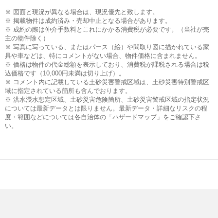
※ 図面と現況が異なる場合は、現況優先と致します。
※ 掲載物件は成約済み・売却中止となる場合があります。
※ 成約の際は仲介手数料とこれにかかる消費税が必要です。（当社が売
主の物件除く）
※ 写真に写っている、またはパース（絵）や間取り図に描かれている家
具や車などは、特にコメントがない場合、物件価格に含まれません。
※ 価格は物件の代金総額を表示しており、消費税が課税される場合は税
込価格です（10,000円未満は切り上げ）。
※ コメント内に記載している土砂災害警戒区域は、土砂災害特別警戒区
域に指定されている箇所も含んでおります。
※ 洪水浸水想定区域、土砂災害危険箇所、土砂災害警戒区域の指定状況
については最新データとは限りません。最新データ・詳細なリスクの程
度・範囲などについては各自治体の「ハザードマップ」をご確認下さ
い。