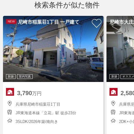
検索条件が似た物件
尼崎市稲葉荘1丁目 一戸建て
尼崎市大庄
NEW
新築
室内写真
新築
オスス
3,790
2,58
万円
兵庫県尼崎市稲葉荘1丁目
兵庫県尼
JR東海道本線「立花」駅 徒歩23分
JR東海
3SLDK/2026年築/南向き
2DK+小