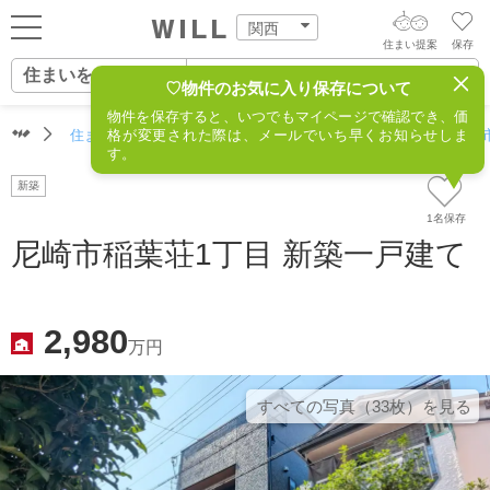
関西
住まい提案
保存
住まいをさがす
ログイン
AIウィルくんの提案
♡物件のお気に入り保存について
物件を保存すると、いつでもマイページで確認でき、価
住まいをさがす
住まいをさがす（関西）
格が変更された際は、メールでいち早くお知らせしま
住所からさがす
不動産(尼崎市
AI住まい提案を受ける
新規会員登録
す。
自宅の相場をみる
新築
AI査定・チャット相談する
住まいをさがす
1名保存
住まい事例をさが
尼崎市稲葉荘1丁目 新築一戸建て
住まいを売る
不動産エージェントの提案
す
街・施設をさがす
価格査定を依頼する
住まいをつくる
2,980
万円
営業所をさがす
相場データを依頼する
町を知る
すべての写真（33枚）を⾒る
スタッフをさがす
店舗案内