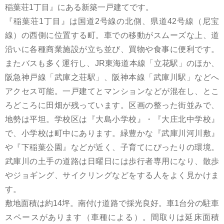
稲葉荘1丁目』にある新築一戸建てです。
『稲葉荘1丁目』は国道2号線の北側、県道42号線（尼宝
線）の西側に位置する町。車での移動がスムーズな上、道
沿いに各種商業施設が立ち並び、買物や食事に便利です。
またバスも多く運行し、JR東海道本線「立花駅」のほか、
阪急神戸線「武庫之荘駅」、阪神本線「武庫川駅」などへ
アクセス可能。一戸建てとマンションなどが混在し、とこ
ろどころに田畑が残っています。区画の整った街並みで、
地勢は平坦。学校区は『大島小学校』・『大庄北中学校』
で、小学校は町中にあります。緑豊かな『武庫川河川敷』
や『下稲葉公園』などが近く、子育てにぴったりの環境。
武庫川の土手の道路は日曜日には歩行者専用になり、散歩
やジョギング、サイクリングなどをする人をよく見かけま
す。
敷地面積は約14坪。南付け道路で採光良好。車1台分の駐車
スペースがあります（車種による）。間取りは延床面積