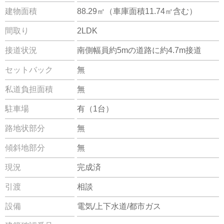
建物面積
88.29㎡（車庫面積11.74㎡含む）
間取り
2LDK
接道状況
南側幅員約5mの道路に約4.7m接道
セットバック
無
私道負担面積
無
駐車場
有（1台）
路地状部分
無
傾斜地部分
無
現況
完成済
引渡
相談
設備
電気/上下水道/都市ガス