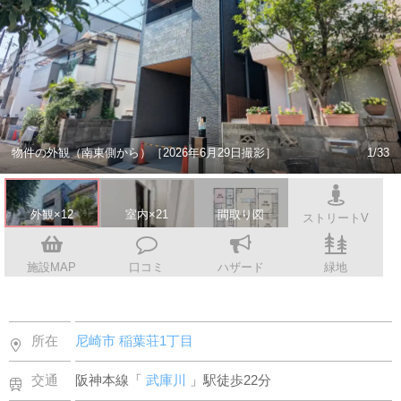
スタッフ紹介
会社案内
物件の外観（南東側から）［2026年6月29日撮影］
1/33
外観×12
室内×21
間取り図
ストリートV
施設MAP
口コミ
ハザード
緑地
所在
尼崎市
稲葉荘1丁目
交通
阪神本線「
武庫川
」駅徒歩22分