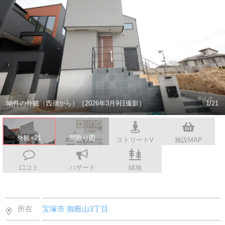
スタッフ紹介
会社案内
物件の外観（西側から）［2026年3月9日撮影］
1/21
外観×21
間取り図
ストリートV
施設MAP
口コミ
ハザード
緑地
所在
宝塚市
御殿山3丁目