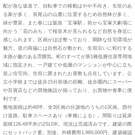
配が急な坂道で、自転車での移動はやや不向き。生垣のあ
る家が多く、長尾山の山麓に位置するため自然林が多く、
緑が豊富。また春には阪急「宝塚駅」前から宝塚大劇場に
向かう「花のみち」で桜並木が見られるなど自然を身近に
感じられます。区画がほぼ整っており、閑静な住宅環境が
魅力。道の両脇には自然石が敷かれ、生垣沿いに蛇行する
水路が趣のある雰囲気。町のすべてが第1種低層住居専用地
域に指定され、一戸建てや低層のマンションが中心に立ち
並ぶ住宅街。生垣に囲まれたお屋敷も点在しています。公
立小学校までは徒歩15分前後の距離。徒歩圏内にスーパー
や百貨店などの買物施設が揃っており、お買物や食事に便
利です。
敷地面積は約48坪。全3区画の分譲地のうちの1区画。西付
け道路。駐車スペースあり（車種による）。間取りは延床
面積126.49平米の2SLDK。現況は完成済みです。建築の際
にセットバック要。別途、外構費用1,980,000円、建築確認