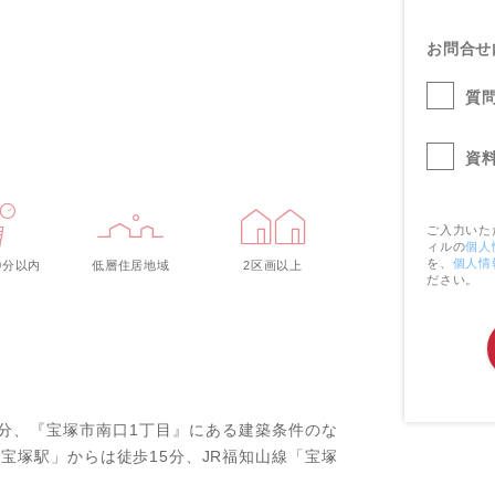
お問合せ
質
資
ご入力いた
ィルの
個人
を、
個人情
0分以内
低層住居地域
2区画以上
ださい。
分、『宝塚市南口1丁目』にある建築条件のな
宝塚駅」からは徒歩15分、JR福知山線「宝塚