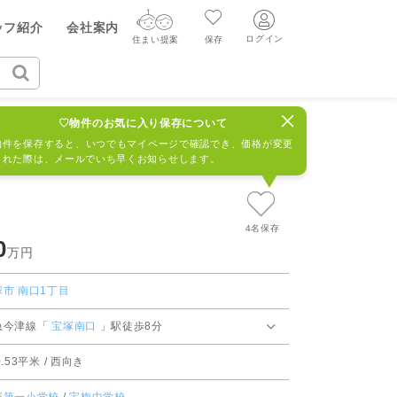
ヤル（無料通話）
ッフ紹介
会社案内
質問・見学予約する
91-930
ログイン
住まい提案
保存
ログイン
住まい提案
保存
7R
♡物件のお気に入り保存について
ログイン
新規会員登録
AIウィルくんの提案
物件を保存すると、いつでもマイページで確認でき、価格が変更
された際は、メールでいち早くお知らせします。
グ
読みもの
ニュースリリース
AI住まい提案を受ける
新規会員登録
FF
購入に関する問合せ
不動産売却の流れ
リフォームに関する問合せ
すべてのニュースリリース
AI査定・チャット相談する
4名保存
0
売却依頼時の契約の種類
万円
不動産エージェントの提案
売却成功のコツ
塚市
南口1丁目
買替え成功のポイント
価格査定を依頼する
急今津線「
宝塚南口
」駅徒歩8分
みもの
不動産の売却Q&A
0.53平米 / 西向き
相場データを依頼する
マンガで分かる住まいの売却