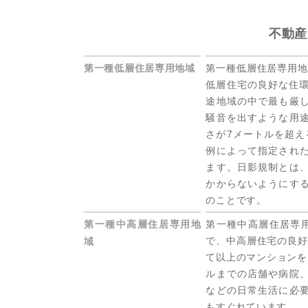
不動産
第一種低層住居専用地域
第一種低層住居専用地
低層住宅の良好な住環
途地域の中で最も厳
騒音を出すような用
さが7メートルを超え
例によって指定され
ます。日影規制とは
かからないようにす
のことです。
第一種中高層住居専用地
第一種中高層住居専
で、中高層住宅の良好
域
て以上のマンションを
ルまでの店舗や病院
などの日常生活に必
もすぐれています。