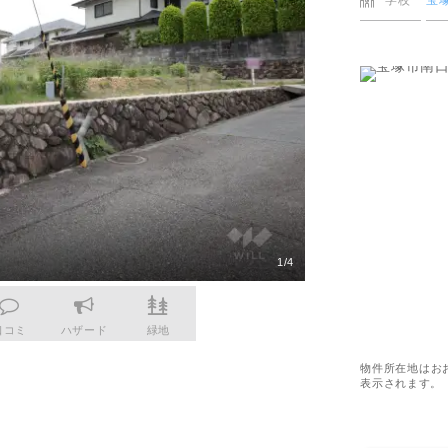
学校
宝
更物件をさがす
猪名川町
業
購入時・購入後のサポート
売主さま向けのサービス
摂津市
電子公告
らさがす
東灘区
業
不動産用語
割引サービスの案内
高槻市
株式関連情報
ル検索
灘区
理・クリエイティブ事業
住まいをさがすときに役立つ読
住まいを売るときに役立つ読み
会社見学会
さがす
ルティング事業
IRに関する問合せ
ルマーケティング事業
1/4
口コミ
ハザード
緑地
物件所在地はお
表示されます。