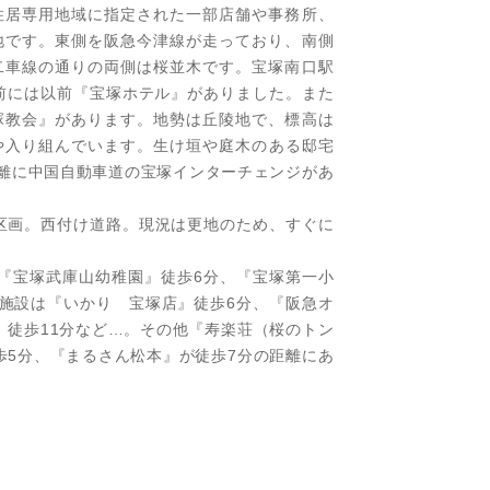
住居専用地域に指定された一部店舗や事務所、
地です。東側を阪急今津線が走っており、南側
二車線の通りの両側は桜並木です。宝塚南口駅
駅前には以前『宝塚ホテル』がありました。また
塚教会』があります。地勢は丘陵地で、標高は
やや入り組んでいます。生け垣や庭木のある邸宅
距離に中国自動車道の宝塚インターチェンジがあ
1区画。西付け道路。現況は更地のため、すぐに
『宝塚武庫山幼稚園』徒歩6分、『宝塚第一小
物施設は『いかり 宝塚店』徒歩6分、『阪急オ
』徒歩11分など…。その他『寿楽荘（桜のトン
歩5分、『まるさん松本』が徒歩7分の距離にあ