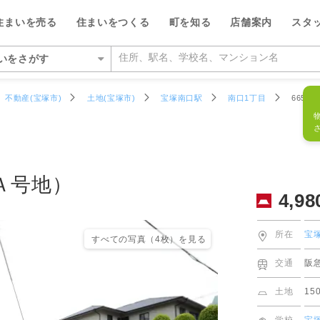
フリーダイ
4,980
万円
物件番号
665697R
住まいを売る
住まいをつくる
町を知る
店舗案内
スタ
0120-4
いをさがす
いをさがす
不動産(宝塚市)
土地(宝塚市)
宝塚南口駅
南口1丁目
66569
の相場をみる
を検索する
ルが選ばれる5つの理由
ルが選ばれる理由
県
県
い・暮らしのサポート
紹介
特集
特集
大阪府
大阪府
デザイン・コンサルティン
投資家情報
い事例をさがす
らさがす
数料が最大半額
ワークで住まい作りをサポート
店
のスタッフ
介
平日の家探しで仲介手数料30%O
ウィルの不動産買取
お客さまの声（リフォーム）
池田市
箕面営業所
ウィルスタジオのスタッフ
投資家情報
TOP
TOP
Ａ号地）
4,98
駅からさがす
い人が集まる3つの理由
ーム一体型住宅ローン
業所
空間デザインのスタッフ
トップサービス
新着物件お知らせメール
価格査定サービス
ウィルの中古×リフォームの本
箕面市
豊中営業所
IRニュース
施設をさがす
からさがす
の魅力を引き出す宣伝力
様子を共有するイエナカログ
業所
ルフィナンシャルコミュニケーシ
流通事業
相場データ提供サービス
AI査定＋チャット相談
知っておきたいトラブル
豊中市
江坂営業所
投資家の皆様へ
所在
宝
すべての写真（4枚）を⾒る
のスタッフ
所をさがす
らさがす
で売却をサポート
自社施工・自社管理体制
業所
ーム・リノベーション事業
買替えシミュレーション
相場データ提供サービス
購入時・購入後のサポート
吹田市
茨木営業所
決算発表
交通
阪
物件をさがす
検査と保証サービス
業所
譲事業
買替え成功のポイント
買替えシミュレーション
リフォームするときに役立つ読
豊能郡豊能町
高槻営業所
IRカレンダー
ッフをさがす
土地
15
件をさがす
業所
ナンシャルプランニング事業
不動産相場価格推定システム
お客さまの声（売却）
茨木市
本町営業所
IRライブラリー