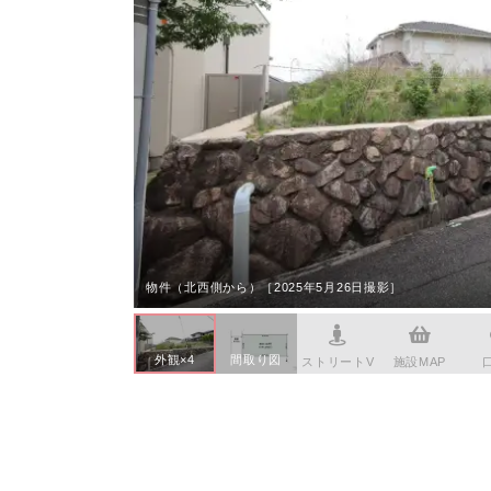
本社へのアクセス
価格変
川辺郡
家具事
採用情報
設備か
神戸市
賃貸事
CSR活動
シンプ
神戸市
広告代
ウィルのストーリー
AIで
コンサ
会社への問合せ
デジタ
物件（北西側から）［2025年5月26日撮影］
外観×4
間取り図
ストリートV
施設MAP