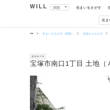
交通
周辺環境
買物施設
教育施設
物件データ
宝塚市南口1丁目 土地
関西
住まいをさがす
購入：住まいをさがす
売却：住まいを売る
住まいをつくる
町を知る
店舗案内
スタッフをさがす
会社案内
住ま
関西
住ま
住まいをさがす（関西）
住所からさがす
自宅
中古×リフォーム
企業情報
物件
ウィ
ウィ
兵庫
兵庫
住ま
事業
建築条件無
住ま
住まいをさがす（関西）
住まいを売る（関西）
中古×リフォーム（関西）
町を知る（関西）
関西の店舗一覧
ウィルグループの全スタッフ
企業情報
住所か
仲介手
チーム
宝塚市
宝塚本
ウィル
事業紹
TOP
TOP
TOP
TOP
TOP
TOP
TOP
宝塚市南口1丁目 土地（
相場と買いたい人を調べる
リフォーム事例集
会社概要
沿線・
買いた
リフォ
尼崎市
西宮営
ウィル
ワンス
街・
中古×リフォームとは
トップメッセージ
学校区
住まい
工事の
伊丹市
岡本営
ウィ
不動産
ョンズ
営業
歴史・沿革
特徴か
チーム
安心の
西宮市
塚口営
リフォ
組織図
投資用
建物の
芦屋市
伊丹営
開発分
スタ
開発分譲実績
新着物
川西市
川西営
ファイ