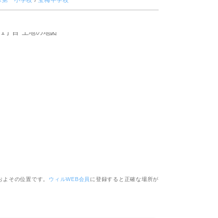
塚第一小学校
/
宝梅中学校
ピッタリ売却スタイル診断
売却に関する問合せ
みもの
もの
およその位置です。
ウィルWEB会員
に登録すると正確な場所が