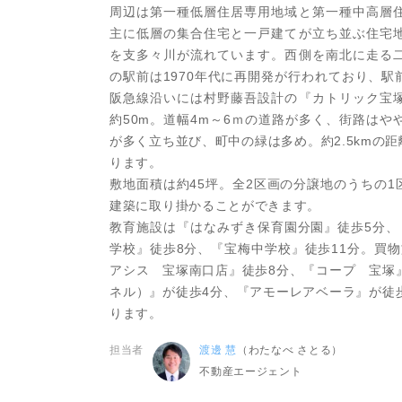
周辺は第一種低層住居専用地域と第一種中高層
主に低層の集合住宅と一戸建てが立ち並ぶ住宅
を支多々川が流れています。西側を南北に走る
の駅前は1970年代に再開発が行われており、
阪急線沿いには村野藤吾設計の『カトリック宝
約50m。道幅4m～6ｍの道路が多く、街路は
が多く立ち並び、町中の緑は多め。約2.5kmの
ります。
敷地面積は約45坪。全2区画の分譲地のうちの
建築に取り掛かることができます。
教育施設は『はなみずき保育園分園』徒歩5分、
学校』徒歩8分、『宝梅中学校』徒歩11分。買
アシス 宝塚南口店』徒歩8分、『コープ 宝塚
ネル）』が徒歩4分、『アモーレアベーラ』が徒
ります。
担当者
渡邊 慧
（わたなべ さとる）
不動産エージェント