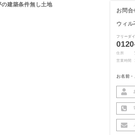
坪の建築条件無し土地
お問合
ウィル
フリーダ
0120
住所
営業時間
お名前・